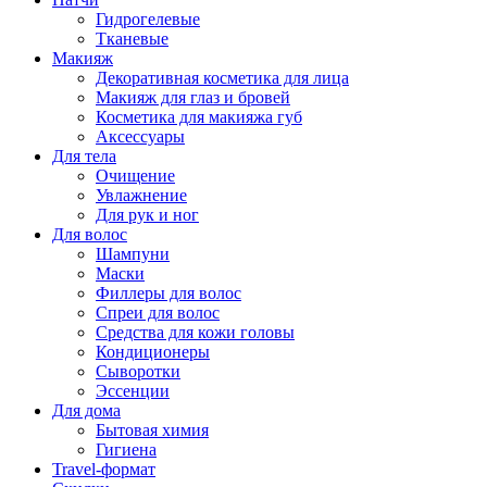
Гидрогелевые
Тканевые
Макияж
Декоративная косметика для лица
Макияж для глаз и бровей
Косметика для макияжа губ
Аксессуары
Для тела
Очищение
Увлажнение
Для рук и ног
Для волос
Шампуни
Маски
Филлеры для волос
Спреи для волос
Средства для кожи головы
Кондиционеры
Сыворотки
Эссенции
Для дома
Бытовая химия
Гигиена
Travel-формат