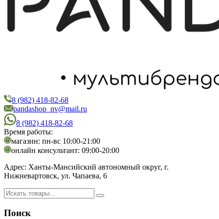
8 (982) 418-82-68
PandaShop
Интернет-магазин косметики
pandashop_nv@mail.ru
8 (982) 418-82-68
Время работы:
магазин: пн-вс 10:00-21:00
онлайн консультант: 09:00-20:00
Адрес:
Ханты-Мансийский автономный округ, г.
Нижневартовск, ул. Чапаева, 6
Поиск