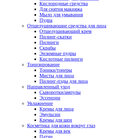
Кислородные средства
Для снятия макияжа
Мыло для умывания
Пудра
Отшелушивающие средства для лица
Отшелушивающий крем
Пилинг-скатки
Пилинги
Скрабы
Энзимные пудры
Кислотные пилинги
Тонизирование
Тоники/тонеры
Мисты для лица
Пилинг-пэды для лица
Направленный уход
Сыворотки/ампулы
Эссенции
Увлажнение
Кремы для лица
Эмульсии
Кремы для шеи
Косметика для кожи вокруг глаз
Кремы для век
Патчи