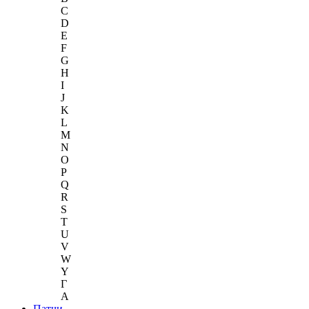
C
D
E
F
G
H
I
J
K
L
M
N
O
P
Q
R
S
T
U
V
W
Y
Г
A
Патчи