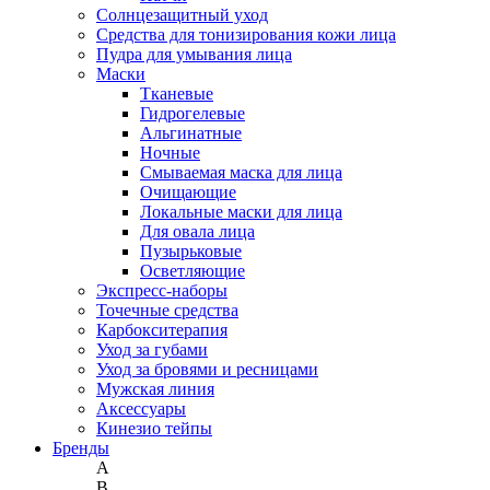
Солнцезащитный уход
Средства для тонизирования кожи лица
Пудра для умывания лица
Маски
Тканевые
Гидрогелевые
Альгинатные
Ночные
Смываемая маска для лица
Очищающие
Локальные маски для лица
Для овала лица
Пузырьковые
Осветляющие
Экспресс-наборы
Точечные средства
Карбокситерапия
Уход за губами
Уход за бровями и ресницами
Мужская линия
Аксессуары
Кинезио тейпы
Бренды
A
B