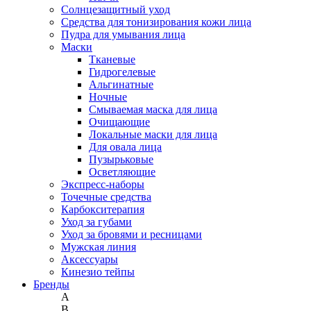
Солнцезащитный уход
Средства для тонизирования кожи лица
Пудра для умывания лица
Маски
Тканевые
Гидрогелевые
Альгинатные
Ночные
Смываемая маска для лица
Очищающие
Локальные маски для лица
Для овала лица
Пузырьковые
Осветляющие
Экспресс-наборы
Точечные средства
Карбокситерапия
Уход за губами
Уход за бровями и ресницами
Мужская линия
Аксессуары
Кинезио тейпы
Бренды
A
B