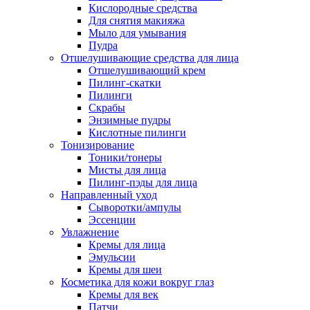
Кислородные средства
Для снятия макияжа
Мыло для умывания
Пудра
Отшелушивающие средства для лица
Отшелушивающий крем
Пилинг-скатки
Пилинги
Скрабы
Энзимные пудры
Кислотные пилинги
Тонизирование
Тоники/тонеры
Мисты для лица
Пилинг-пэды для лица
Направленный уход
Сыворотки/ампулы
Эссенции
Увлажнение
Кремы для лица
Эмульсии
Кремы для шеи
Косметика для кожи вокруг глаз
Кремы для век
Патчи