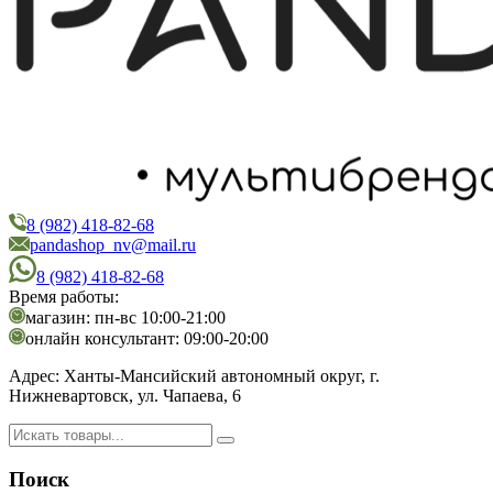
8 (982) 418-82-68
PandaShop
Интернет-магазин косметики
pandashop_nv@mail.ru
8 (982) 418-82-68
Время работы:
магазин: пн-вс 10:00-21:00
онлайн консультант: 09:00-20:00
Адрес:
Ханты-Мансийский автономный округ, г.
Нижневартовск, ул. Чапаева, 6
Поиск