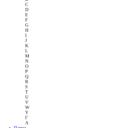
C
D
E
F
G
H
I
J
K
L
M
N
O
P
Q
R
S
T
U
V
W
Y
Г
A
Патчи