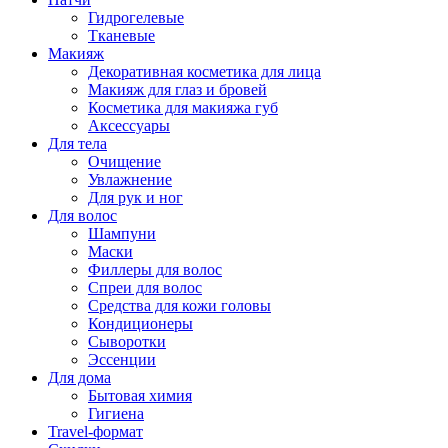
Гидрогелевые
Тканевые
Макияж
Декоративная косметика для лица
Макияж для глаз и бровей
Косметика для макияжа губ
Аксессуары
Для тела
Очищение
Увлажнение
Для рук и ног
Для волос
Шампуни
Маски
Филлеры для волос
Спреи для волос
Средства для кожи головы
Кондиционеры
Сыворотки
Эссенции
Для дома
Бытовая химия
Гигиена
Travel-формат