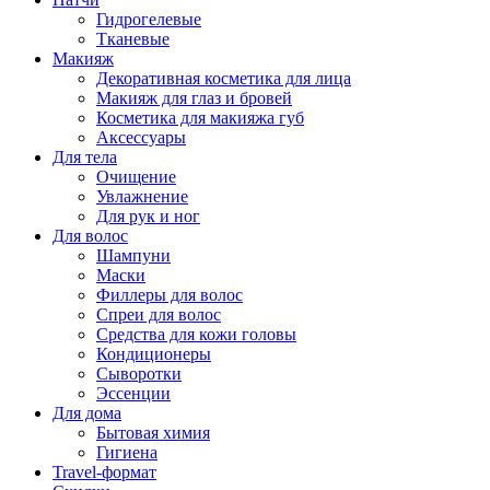
Гидрогелевые
Тканевые
Макияж
Декоративная косметика для лица
Макияж для глаз и бровей
Косметика для макияжа губ
Аксессуары
Для тела
Очищение
Увлажнение
Для рук и ног
Для волос
Шампуни
Маски
Филлеры для волос
Спреи для волос
Средства для кожи головы
Кондиционеры
Сыворотки
Эссенции
Для дома
Бытовая химия
Гигиена
Travel-формат