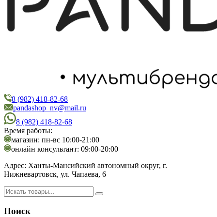
8 (982) 418-82-68
PandaShop
Интернет-магазин косметики
pandashop_nv@mail.ru
8 (982) 418-82-68
Время работы:
магазин: пн-вс 10:00-21:00
онлайн консультант: 09:00-20:00
Адрес:
Ханты-Мансийский автономный округ, г.
Нижневартовск, ул. Чапаева, 6
Поиск