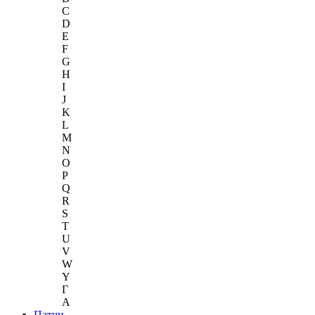
C
D
E
F
G
H
I
J
K
L
M
N
O
P
Q
R
S
T
U
V
W
Y
Г
A
Патчи