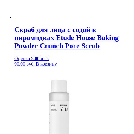
Скраб для лица с содой в
пирамидках Etude House Baking
Powder Crunch Pore Scrub
Оценка
5.00
из 5
90.00
руб.
В корзину