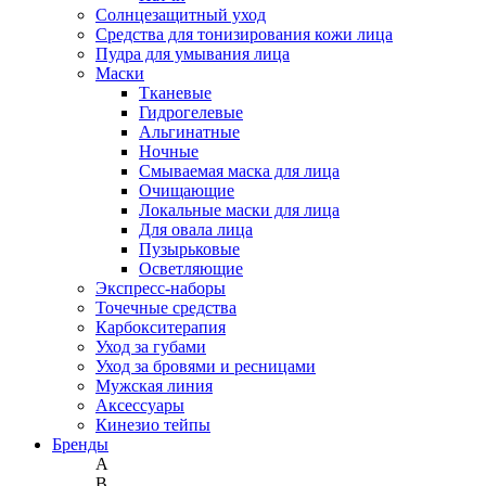
Солнцезащитный уход
Средства для тонизирования кожи лица
Пудра для умывания лица
Маски
Тканевые
Гидрогелевые
Альгинатные
Ночные
Смываемая маска для лица
Очищающие
Локальные маски для лица
Для овала лица
Пузырьковые
Осветляющие
Экспресс-наборы
Точечные средства
Карбокситерапия
Уход за губами
Уход за бровями и ресницами
Мужская линия
Аксессуары
Кинезио тейпы
Бренды
A
B