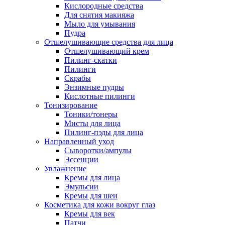
Кислородные средства
Для снятия макияжа
Мыло для умывания
Пудра
Отшелушивающие средства для лица
Отшелушивающий крем
Пилинг-скатки
Пилинги
Скрабы
Энзимные пудры
Кислотные пилинги
Тонизирование
Тоники/тонеры
Мисты для лица
Пилинг-пэды для лица
Направленный уход
Сыворотки/ампулы
Эссенции
Увлажнение
Кремы для лица
Эмульсии
Кремы для шеи
Косметика для кожи вокруг глаз
Кремы для век
Патчи