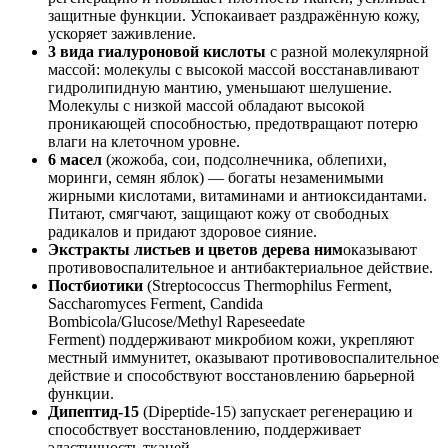
защитные функции. Успокаивает раздражённую кожу,
ускоряет заживление.
3 вида гиалуроновой кислоты
с разной молекулярной
массой: молекулы с высокой массой восстанавливают
гидролипидную мантию, уменьшают шелушение.
Молекулы с низкой массой обладают высокой
проникающей способностью, предотвращают потерю
влаги на клеточном уровне.
6 масел
(жожоба, сои, подсолнечника, облепихи,
моринги, семян яблок) — богаты незаменимыми
жирными кислотами, витаминами и антиоксидантами.
Питают, смягчают, защищают кожу от свободных
радикалов и придают здоровое сияние.
Экстракты листьев и цветов дерева ним
оказывают
противовоспалительное и антибактериальное действие.
Постбиотики
(Streptococcus Thermophilus Ferment,
Saccharomyces Ferment, Candida
Bombicola/Glucose/Methyl Rapeseedate
Ferment) поддерживают микробиом кожи, укрепляют
местный иммунитет, оказывают противовоспалительное
действие и способствуют восстановлению барьерной
функции.
Дипептид-15
(Dipeptide-15) запускает регенерацию и
способствует восстановлению, поддерживает
эластичность тканей.