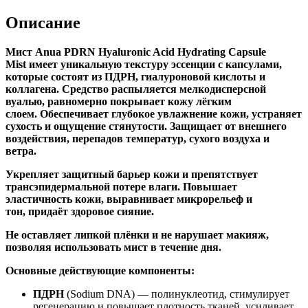
Описание
Мист Anua PDRN Hyaluronic Acid Hydrating Capsule
Mist имеет уникальную текстуру эссенции с капсулами,
которые состоят из ПДРН, гиалуроновой кислоты и
коллагена. Средство распыляется мелкодисперсной
вуалью, равномерно покрывает кожу лёгким
слоем. Обеспечивает глубокое увлажнение кожи, устраняет
сухость и ощущение стянутости. Защищает от внешнего
воздействия, перепадов температур, сухого воздуха и
ветра.
Укрепляет защитный барьер кожи и препятствует
трансэпидермальной потере влаги. Повышает
эластичность кожи, выравнивает микрорельеф и
тон, придаёт здоровое сияние.
Не оставляет липкой плёнки и не нарушает макияж,
позволяя использовать мист в течение дня.
Основные действующие компоненты:
ПДРН
(Sodium DNA) — полинуклеотид, стимулирует
регенерацию и повышает плотность тканей, усиливает