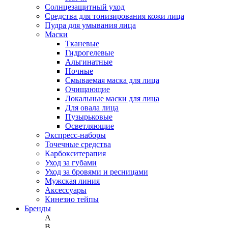
Солнцезащитный уход
Средства для тонизирования кожи лица
Пудра для умывания лица
Маски
Тканевые
Гидрогелевые
Альгинатные
Ночные
Смываемая маска для лица
Очищающие
Локальные маски для лица
Для овала лица
Пузырьковые
Осветляющие
Экспресс-наборы
Точечные средства
Карбокситерапия
Уход за губами
Уход за бровями и ресницами
Мужская линия
Аксессуары
Кинезио тейпы
Бренды
A
B