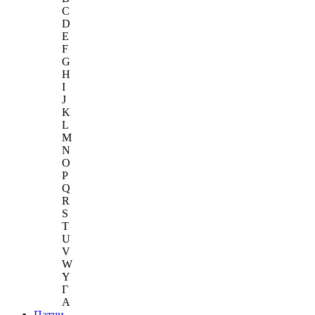
C
D
E
F
G
H
I
J
K
L
M
N
O
P
Q
R
S
T
U
V
W
Y
Г
A
Патчи