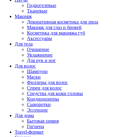
Гидрогелевые
Тканевые
Макияж
Декоративная косметика для лица
Макияж для глаз и бровей
Косметика для макияжа губ
Аксессуары
Для тела
Очищение
Увлажнение
Для рук и ног
Для волос
Шампуни
Маски
Филлеры для волос
Спреи для волос
Средства для кожи головы
Кондиционеры
Сыворотки
Эссенции
Для дома
Бытовая химия
Гигиена
Travel-формат