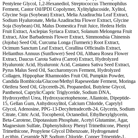
Pentylene Glycol, 1,2-Hexanediol, Streptococcus Thermophilus
Ferment, Castor Oil/IPDI Copolymer, Xylitylglucoside, Xylitol,
Glycine Soja (Soybean) Extract, Melia Azadirachta Leaf Extract,
Sodium Hyaluronate, Melia Azadirachta Flower Extract, Glycine
Soja (Soybean) Oil, Malus Domestica Fruit Juice, Hedera Helix
Fruit Extract, Asclepias Syriaca Extract, Solanum Melongena Fruit
Extract, Aloe Barbadensis Flower Extract, Simmondsia Chinensis
(Jojoba) Seed Oil, Curcuma Longa (Turmeric) Root Extract,
Ocimum Sanctum Leaf Extract, Corallina Officinalis Extract,
Helianthus Annuus (Sunflower) Seed Oil, Althaea Rosea Flower
Extract, Daucus Carota Sativa (Carrot) Extract, Hydrolyzed
Hyaluronic Acid, Hyaluronic Acid, Castanea Sativa Seed Extract,
Pyrus Malus Seed Oil, Saccharomyces Ferment, Hydrolyzed
Collagen, Hippophae Rhamnoides Fruit Oil, Pumpkin Powder,
Candida Bombicola/Glucose/Methyl Rapeseedate Ferment, Moringa
Oleifera Seed Oil, Glycereth-26, Propanediol, Butylene Glycol,
Panthenol, Caprylic/Capric Triglyceride, Sodium DNA,
Hydroxyethyl Urea, Hydroxyacetophenone, Allantoin, Dipeptide-
15, Gellan Gum, Anhydroxylitol, Calcium Chloride, Caprylyl
Glycol, Adenosine, PPG-13-Decyltetradeceth-24, Glycerin, Sodium
Citrate, Citric Acid, Tocopherol, Octanediol, Ethylhexylglycerin,
Beta-Carotene, Dipotassium Phosphate, Acetyl Glutamine, Agar,
Magnesium Sulfate, Diphenylsiloxy Phenyl Trimethicone, Phenyl
Trimethicone, Propylene Glycol Dibenzoate, Hydrogenated
Lecithin, Ceramide NP, Sodium Chloride, Copper Tripeptide-1,