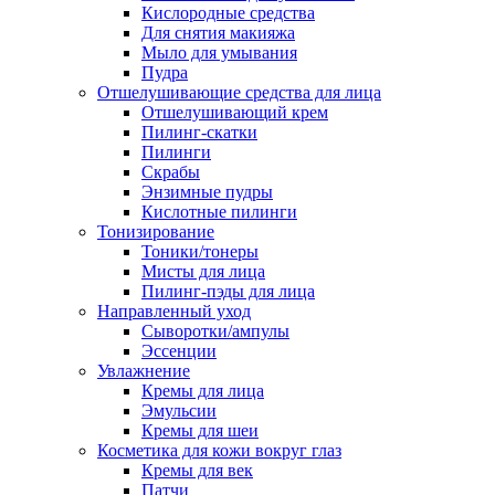
Кислородные средства
Для снятия макияжа
Мыло для умывания
Пудра
Отшелушивающие средства для лица
Отшелушивающий крем
Пилинг-скатки
Пилинги
Скрабы
Энзимные пудры
Кислотные пилинги
Тонизирование
Тоники/тонеры
Мисты для лица
Пилинг-пэды для лица
Направленный уход
Сыворотки/ампулы
Эссенции
Увлажнение
Кремы для лица
Эмульсии
Кремы для шеи
Косметика для кожи вокруг глаз
Кремы для век
Патчи