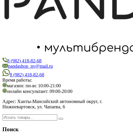
8 (982) 418-82-68
PandaShop
Интернет-магазин косметики
pandashop_nv@mail.ru
8 (982) 418-82-68
Время работы:
магазин: пн-вс 10:00-21:00
онлайн консультант: 09:00-20:00
Адрес:
Ханты-Мансийский автономный округ, г.
Нижневартовск, ул. Чапаева, 6
Поиск