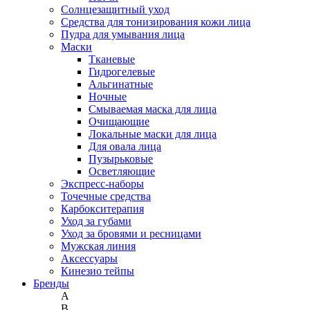
Солнцезащитный уход
Средства для тонизирования кожи лица
Пудра для умывания лица
Маски
Тканевые
Гидрогелевые
Альгинатные
Ночные
Смываемая маска для лица
Очищающие
Локальные маски для лица
Для овала лица
Пузырьковые
Осветляющие
Экспресс-наборы
Точечные средства
Карбокситерапия
Уход за губами
Уход за бровями и ресницами
Мужская линия
Аксессуары
Кинезио тейпы
Бренды
A
B