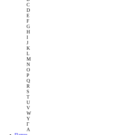
C
D
E
F
G
H
I
J
K
L
M
N
O
P
Q
R
S
T
U
V
W
Y
Г
A
Патчи