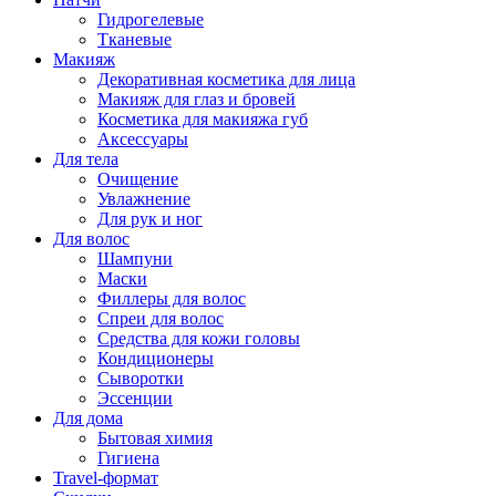
Гидрогелевые
Тканевые
Макияж
Декоративная косметика для лица
Макияж для глаз и бровей
Косметика для макияжа губ
Аксессуары
Для тела
Очищение
Увлажнение
Для рук и ног
Для волос
Шампуни
Маски
Филлеры для волос
Спреи для волос
Средства для кожи головы
Кондиционеры
Сыворотки
Эссенции
Для дома
Бытовая химия
Гигиена
Travel-формат