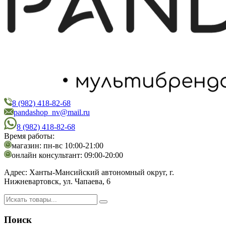
8 (982) 418-82-68
PandaShop
Интернет-магазин косметики
pandashop_nv@mail.ru
8 (982) 418-82-68
Время работы:
магазин: пн-вс 10:00-21:00
онлайн консультант: 09:00-20:00
Адрес:
Ханты-Мансийский автономный округ, г.
Нижневартовск, ул. Чапаева, 6
Поиск