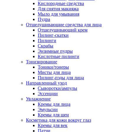
Кислородные средства
Для снятия макияжа
Мыло для умывания
Пудра
Отшелушивающие средства для лица
Отшелушивающий крем
Пилинг-скатки
Пилинги
Скрабы
Энзимные пудры
Кислотные пилинги
Тонизирование
Тоники/тонеры
Мисты для лица
Пилинг-пэды для лица
Направленный уход
Сыворотки/ампулы
Эссенции
Увлажнение
Кремы для лица
Эмульсии
Кремы для шеи
Косметика для кожи вокруг глаз
Кремы для век
Патчи