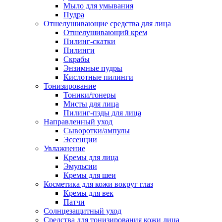
Мыло для умывания
Пудра
Отшелушивающие средства для лица
Отшелушивающий крем
Пилинг-скатки
Пилинги
Скрабы
Энзимные пудры
Кислотные пилинги
Тонизирование
Тоники/тонеры
Мисты для лица
Пилинг-пэды для лица
Направленный уход
Сыворотки/ампулы
Эссенции
Увлажнение
Кремы для лица
Эмульсии
Кремы для шеи
Косметика для кожи вокруг глаз
Кремы для век
Патчи
Солнцезащитный уход
Средства для тонизирования кожи лица