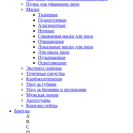
Пудра для умывания лица
Маски
Тканевые
Гидрогелевые
Альгинатные
Ночные
Смываемая маска для лица
Очищающие
Локальные маски для лица
Для овала лица
Пузырьковые
Осветляющие
Экспресс-наборы
Точечные средства
Карбокситерапия
Уход за губами
Уход за бровями и ресницами
Мужская линия
Аксессуары
Кинезио тейпы
Бренды
A
B
C
D