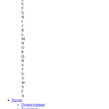
E
F
G
H
I
J
K
L
M
N
O
P
Q
R
S
T
U
V
W
Y
Г
A
Патчи
Гидрогелевые
Тканевые