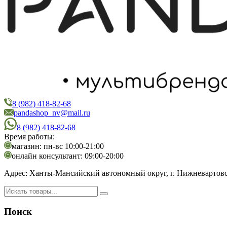
8 (982) 418-82-68
PandaShop
Интернет-магазин косметики
pandashop_nv@mail.ru
8 (982) 418-82-68
Время работы:
магазин: пн-вс 10:00-21:00
онлайн консультант: 09:00-20:00
Адрес:
Ханты-Мансийский автономный округ, г. Нижневартовск,
Поиск