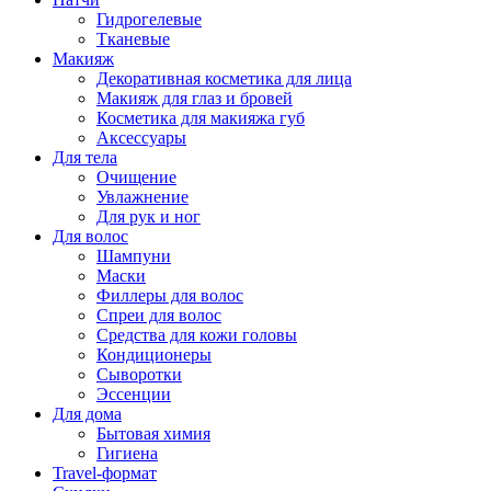
Гидрогелевые
Тканевые
Макияж
Декоративная косметика для лица
Макияж для глаз и бровей
Косметика для макияжа губ
Аксессуары
Для тела
Очищение
Увлажнение
Для рук и ног
Для волос
Шампуни
Маски
Филлеры для волос
Спреи для волос
Средства для кожи головы
Кондиционеры
Сыворотки
Эссенции
Для дома
Бытовая химия
Гигиена
Travel-формат