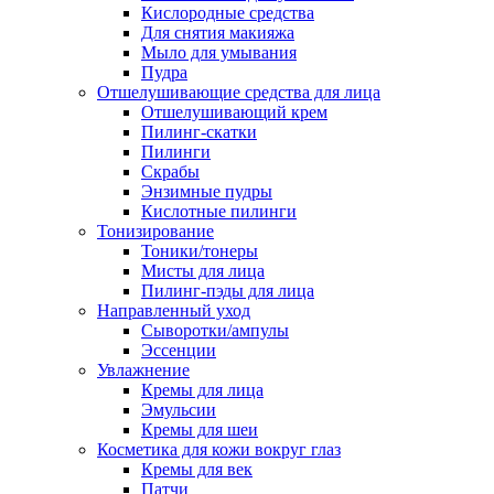
Кислородные средства
Для снятия макияжа
Мыло для умывания
Пудра
Отшелушивающие средства для лица
Отшелушивающий крем
Пилинг-скатки
Пилинги
Скрабы
Энзимные пудры
Кислотные пилинги
Тонизирование
Тоники/тонеры
Мисты для лица
Пилинг-пэды для лица
Направленный уход
Сыворотки/ампулы
Эссенции
Увлажнение
Кремы для лица
Эмульсии
Кремы для шеи
Косметика для кожи вокруг глаз
Кремы для век
Патчи