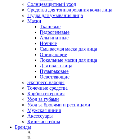
Солнцезащитный уход
Средства для тонизирования кожи лица
Пудра для умывания лица
Маски
Тканевые
Гидрогелевые
Альгинатные
Ночные
Смываемая маска для лица
Очищающие
Локальные маски для лица
Для овала лица
Пузырьковые
Осветляющие
Экспресс-наборы
Точечные средства
Карбокситерапия
Уход за губами
Уход за бровями и ресницами
Мужская линия
Аксессуары
Кинезио тейпы
Бренды
A
B