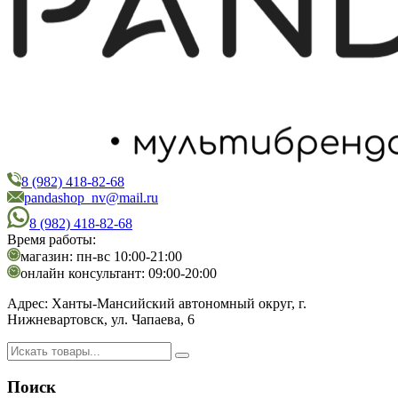
8 (982) 418-82-68
PandaShop
Интернет-магазин косметики
pandashop_nv@mail.ru
8 (982) 418-82-68
Время работы:
магазин: пн-вс 10:00-21:00
онлайн консультант: 09:00-20:00
Адрес:
Ханты-Мансийский автономный округ, г.
Нижневартовск, ул. Чапаева, 6
Поиск