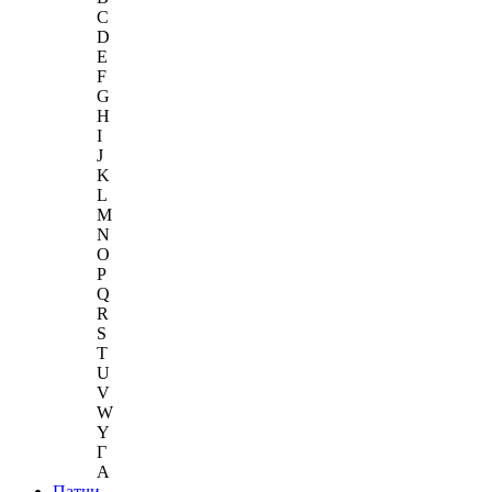
C
D
E
F
G
H
I
J
K
L
M
N
O
P
Q
R
S
T
U
V
W
Y
Г
A
Патчи