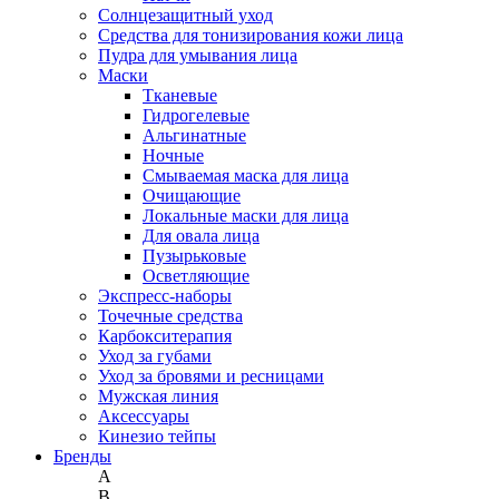
Солнцезащитный уход
Средства для тонизирования кожи лица
Пудра для умывания лица
Маски
Тканевые
Гидрогелевые
Альгинатные
Ночные
Смываемая маска для лица
Очищающие
Локальные маски для лица
Для овала лица
Пузырьковые
Осветляющие
Экспресс-наборы
Точечные средства
Карбокситерапия
Уход за губами
Уход за бровями и ресницами
Мужская линия
Аксессуары
Кинезио тейпы
Бренды
A
B