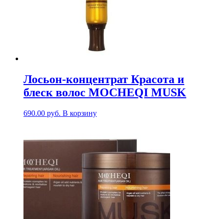
Лосьон-концентрат Красота и
блеск волос MOCHEQI MUSK
690.00
руб.
В корзину