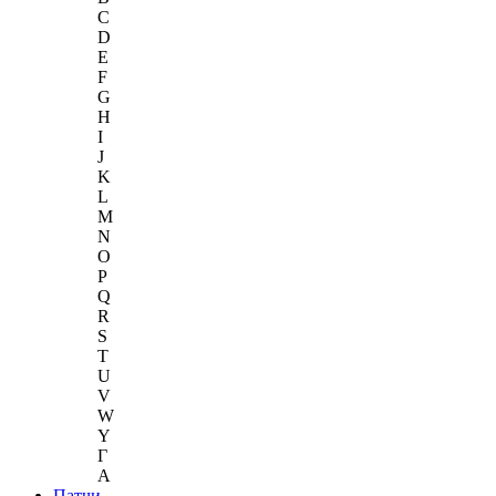
C
D
E
F
G
H
I
J
K
L
M
N
O
P
Q
R
S
T
U
V
W
Y
Г
A
Патчи