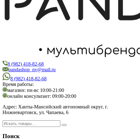
8 (982) 418-82-68
PandaShop
Интернет-магазин косметики
pandashop_nv@mail.ru
8 (982) 418-82-68
Время работы:
магазин: пн-вс 10:00-21:00
онлайн консультант: 09:00-20:00
Адрес:
Ханты-Мансийский автономный округ, г.
Нижневартовск, ул. Чапаева, 6
Поиск