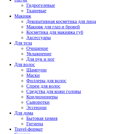
Гидрогелевые
Тканевые
Макияж
Декоративная косметика для лица
Макияж для глаз и бровей
Косметика для макияжа губ
Аксессуары
Для тела
Очищение
Увлажнение
Для рук и ног
Для волос
Шампуни
Маски
Филлеры для волос
Спреи для волос
Средства для кожи головы
Кондиционеры
Сыворотки
Эссенции
Для дома
Бытовая химия
Гигиена
Travel-формат