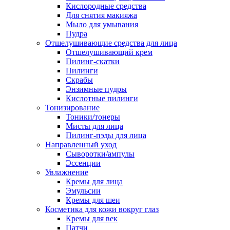
Кислородные средства
Для снятия макияжа
Мыло для умывания
Пудра
Отшелушивающие средства для лица
Отшелушивающий крем
Пилинг-скатки
Пилинги
Скрабы
Энзимные пудры
Кислотные пилинги
Тонизирование
Тоники/тонеры
Мисты для лица
Пилинг-пэды для лица
Направленный уход
Сыворотки/ампулы
Эссенции
Увлажнение
Кремы для лица
Эмульсии
Кремы для шеи
Косметика для кожи вокруг глаз
Кремы для век
Патчи