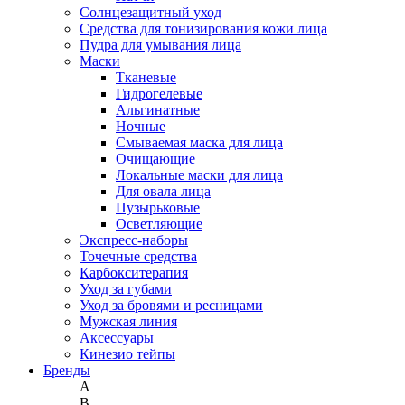
Солнцезащитный уход
Средства для тонизирования кожи лица
Пудра для умывания лица
Маски
Тканевые
Гидрогелевые
Альгинатные
Ночные
Смываемая маска для лица
Очищающие
Локальные маски для лица
Для овала лица
Пузырьковые
Осветляющие
Экспресс-наборы
Точечные средства
Карбокситерапия
Уход за губами
Уход за бровями и ресницами
Мужская линия
Аксессуары
Кинезио тейпы
Бренды
A
B