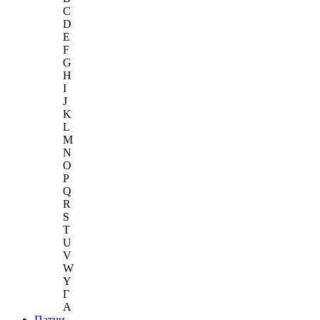
C
D
E
F
G
H
I
J
K
L
M
N
O
P
Q
R
S
T
U
V
W
Y
Г
A
Патчи