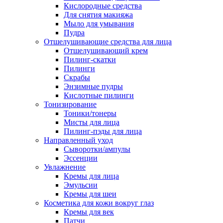
Кислородные средства
Для снятия макияжа
Мыло для умывания
Пудра
Отшелушивающие средства для лица
Отшелушивающий крем
Пилинг-скатки
Пилинги
Скрабы
Энзимные пудры
Кислотные пилинги
Тонизирование
Тоники/тонеры
Мисты для лица
Пилинг-пэды для лица
Направленный уход
Сыворотки/ампулы
Эссенции
Увлажнение
Кремы для лица
Эмульсии
Кремы для шеи
Косметика для кожи вокруг глаз
Кремы для век
Патчи