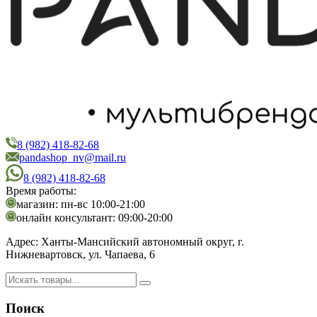
8 (982) 418-82-68
PandaShop
Интернет-магазин косметики
pandashop_nv@mail.ru
8 (982) 418-82-68
Время работы:
магазин: пн-вс 10:00-21:00
онлайн консультант: 09:00-20:00
Адрес:
Ханты-Мансийский автономный округ, г.
Нижневартовск, ул. Чапаева, 6
Поиск