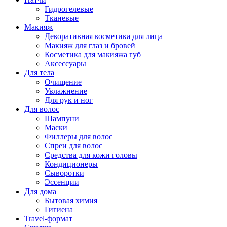
Гидрогелевые
Тканевые
Макияж
Декоративная косметика для лица
Макияж для глаз и бровей
Косметика для макияжа губ
Аксессуары
Для тела
Очищение
Увлажнение
Для рук и ног
Для волос
Шампуни
Маски
Филлеры для волос
Спреи для волос
Средства для кожи головы
Кондиционеры
Сыворотки
Эссенции
Для дома
Бытовая химия
Гигиена
Travel-формат