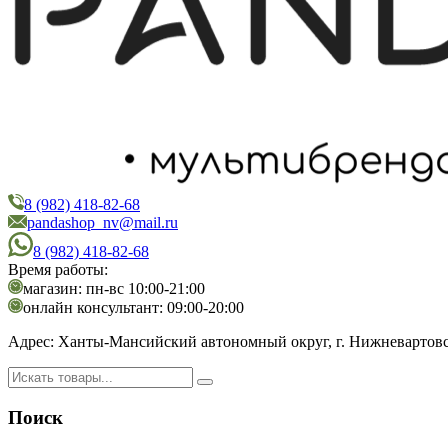
8 (982) 418-82-68
PandaShop
Интернет-магазин косметики
pandashop_nv@mail.ru
8 (982) 418-82-68
Время работы:
магазин: пн-вс 10:00-21:00
онлайн консультант: 09:00-20:00
Адрес:
Ханты-Мансийский автономный округ, г. Нижневартовск,
Поиск