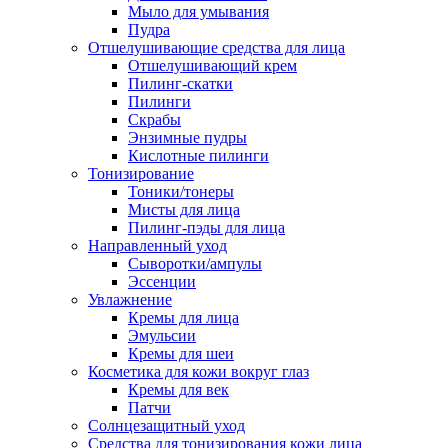
Мыло для умывания
Пудра
Отшелушивающие средства для лица
Отшелушивающий крем
Пилинг-скатки
Пилинги
Скрабы
Энзимные пудры
Кислотные пилинги
Тонизирование
Тоники/тонеры
Мисты для лица
Пилинг-пэды для лица
Направленный уход
Сыворотки/ампулы
Эссенции
Увлажнение
Кремы для лица
Эмульсии
Кремы для шеи
Косметика для кожи вокруг глаз
Кремы для век
Патчи
Солнцезащитный уход
Средства для тонизирования кожи лица