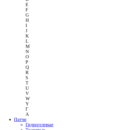
E
F
G
H
I
J
K
L
M
N
O
P
Q
R
S
T
U
V
W
Y
Г
A
Патчи
Гидрогелевые
Тканевые