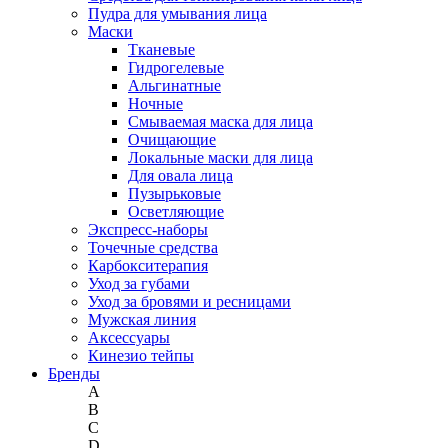
Пудра для умывания лица
Маски
Тканевые
Гидрогелевые
Альгинатные
Ночные
Смываемая маска для лица
Очищающие
Локальные маски для лица
Для овала лица
Пузырьковые
Осветляющие
Экспресс-наборы
Точечные средства
Карбокситерапия
Уход за губами
Уход за бровями и ресницами
Мужская линия
Аксессуары
Кинезио тейпы
Бренды
A
B
C
D