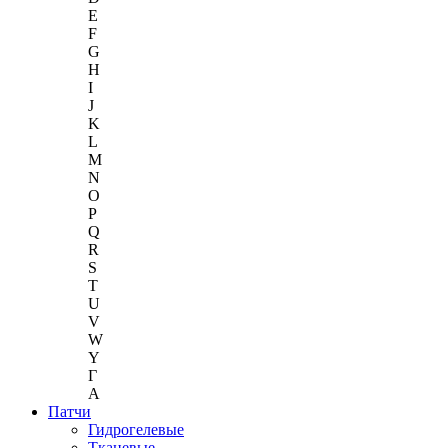
E
F
G
H
I
J
K
L
M
N
O
P
Q
R
S
T
U
V
W
Y
Г
A
Патчи
Гидрогелевые
Тканевые