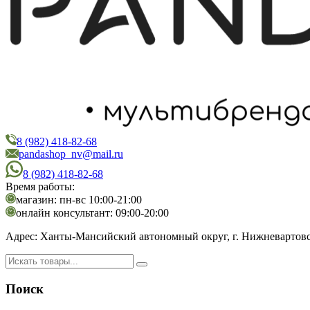
8 (982) 418-82-68
PandaShop
Интернет-магазин косметики
pandashop_nv@mail.ru
8 (982) 418-82-68
Время работы:
магазин: пн-вс 10:00-21:00
онлайн консультант: 09:00-20:00
Адрес:
Ханты-Мансийский автономный округ, г. Нижневартовск,
Поиск