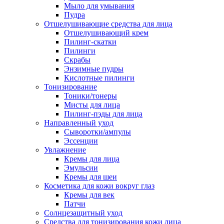
Мыло для умывания
Пудра
Отшелушивающие средства для лица
Отшелушивающий крем
Пилинг-скатки
Пилинги
Скрабы
Энзимные пудры
Кислотные пилинги
Тонизирование
Тоники/тонеры
Мисты для лица
Пилинг-пэды для лица
Направленный уход
Сыворотки/ампулы
Эссенции
Увлажнение
Кремы для лица
Эмульсии
Кремы для шеи
Косметика для кожи вокруг глаз
Кремы для век
Патчи
Солнцезащитный уход
Средства для тонизирования кожи лица