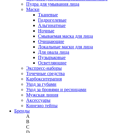
Пудра для умывания лица
Маски
Тканевые
Гидрогелевые
Альгинатные
Ночные
Смываемая маска для лица
Очищающие
Локальные маски для лица
Для овала лица
Пузырьковые
Осветляющие
Экспресс-наборы
Точечные средства
Карбокситерапия
Уход за губами
Уход за бровями и ресницами
Мужская линия
Аксессуары
Кинезио тейпы
Бренды
A
B
C
D