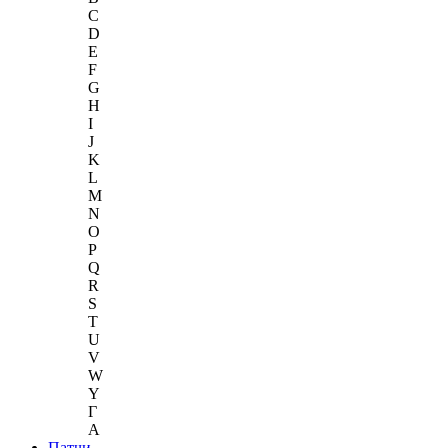
C
D
E
F
G
H
I
J
K
L
M
N
O
P
Q
R
S
T
U
V
W
Y
Г
A
Патчи