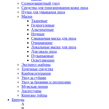
Солнцезащитный уход
Средства для тонизирования кожи лица
Пудра для умывания лица
Маски
Тканевые
Гидрогелевые
Альгинатные
Ночные
Смываемая маска для лица
Очищающие
Локальные маски для лица
Для овала лица
Пузырьковые
Осветляющие
Экспресс-наборы
Точечные средства
Карбокситерапия
Уход за губами
Уход за бровями и ресницами
Мужская линия
Аксессуары
Кинезио тейпы
Бренды
A
B