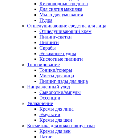
Кислородные средства
Для снятия макияжа
Мыло для умывания
Пудра
Отшелушивающие средства для лица
Отшелушивающий крем
Пилинг-скатки
Пилинги
Скрабы
Энзимные пудры
Кислотные пилинги
Тонизирование
Тоники/тонеры
Мисты для лица
Пилинг-пэды для лица
Направленный уход
Сыворотки/ампулы
Эссенции
Увлажнение
Кремы для лица
Эмульсии
Кремы для шеи
Косметика для кожи вокруг глаз
Кремы для век
Патчи