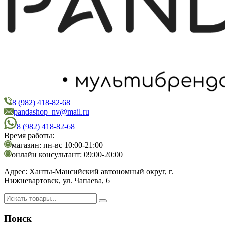
8 (982) 418-82-68
PandaShop
Интернет-магазин косметики
pandashop_nv@mail.ru
8 (982) 418-82-68
Время работы:
магазин: пн-вс 10:00-21:00
онлайн консультант: 09:00-20:00
Адрес:
Ханты-Мансийский автономный округ, г.
Нижневартовск, ул. Чапаева, 6
Поиск