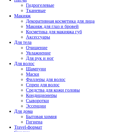
Гидрогелевые
Тканевые
Макияж
Декоративная косметика для лица
Макияж для глаз и бровей
Косметика для макияжа губ
Аксессуары
Для тела
Очищение
Увлажнение
Для рук и ног
Для волос
Шампуни
Маски
Филлеры для волос
Спреи для волос
Средства для кожи головы
Кондиционеры
Сыворотки
Эссенции
Для дома
Бытовая химия
Гигиена
Travel-формат