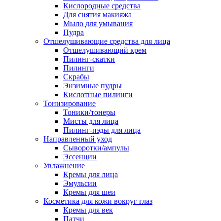
Кислородные средства
Для снятия макияжа
Мыло для умывания
Пудра
Отшелушивающие средства для лица
Отшелушивающий крем
Пилинг-скатки
Пилинги
Скрабы
Энзимные пудры
Кислотные пилинги
Тонизирование
Тоники/тонеры
Мисты для лица
Пилинг-пэды для лица
Направленный уход
Сыворотки/ампулы
Эссенции
Увлажнение
Кремы для лица
Эмульсии
Кремы для шеи
Косметика для кожи вокруг глаз
Кремы для век
Патчи