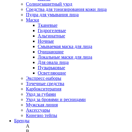
Солнцезащитный уход
Средства для тонизирования кожи лица
Пудра для умывания лица
Маски
Тканевые
Гидрогелевые
Альгинатные
Ночные
Смываемая маска для лица
Очищающие
Локальные маски для лица
Для овала лица
Пузырьковые
Осветляющие
Экспресс-наборы
Точечные средства
Карбокситерапия
Уход за губами
Уход за бровями и ресницами
Мужская линия
Аксессуары
Кинезио тейпы
Бренды
A
B