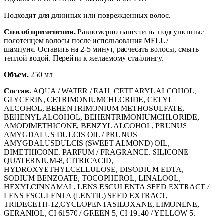
Подходит для длинных или поврежденных волос.
Способ применения.
Равномерно нанести на подсушенные
полотенцем волосы после использования MELU/
шампуня. Оставить на 2-5 минут, расчесать волосы, смыть
теплой водой. Перейти к желаемому стайлингу.
Объем.
250 мл
Состав.
AQUA / WATER / EAU, CETEARYL ALCOHOL,
GLYCERIN, CETRIMONIUMCHLORIDE, CETYL
ALCOHOL, BEHENTRIMONIUM METHOSULFATE,
BEHENYL ALCOHOL, BEHENTRIMONIUMCHLORIDE,
AMODIMETHICONE, BENZYL ALCOHOL, PRUNUS
AMYGDALUS DULCIS OIL / PRUNUS
AMYGDALUSDULCIS (SWEET ALMOND) OIL,
DIMETHICONE, PARFUM / FRAGRANCE, SILICONE
QUATERNIUM-8, CITRICACID,
HYDROXYETHYLCELLULOSE, DISODIUM EDTA,
SODIUM BENZOATE, TOCOPHEROL, LINALOOL,
HEXYLCINNAMAL, LENS ESCULENTA SEED EXTRACT /
LENS ESCULENTA (LENTIL) SEED EXTRACT,
TRIDECETH-12,CYCLOPENTASILOXANE, LIMONENE,
GERANIOL, CI 61570 / GREEN 5, CI 19140 / YELLOW 5.