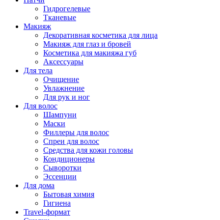
Гидрогелевые
Тканевые
Макияж
Декоративная косметика для лица
Макияж для глаз и бровей
Косметика для макияжа губ
Аксессуары
Для тела
Очищение
Увлажнение
Для рук и ног
Для волос
Шампуни
Маски
Филлеры для волос
Спреи для волос
Средства для кожи головы
Кондиционеры
Сыворотки
Эссенции
Для дома
Бытовая химия
Гигиена
Travel-формат