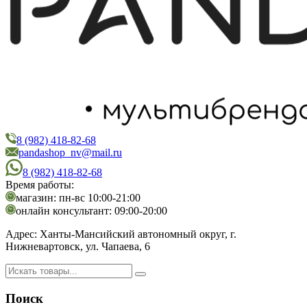
8 (982) 418-82-68
PandaShop
Интернет-магазин косметики
pandashop_nv@mail.ru
8 (982) 418-82-68
Время работы:
магазин: пн-вс 10:00-21:00
онлайн консультант: 09:00-20:00
Адрес:
Ханты-Мансийский автономный округ, г.
Нижневартовск, ул. Чапаева, 6
Поиск