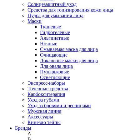
Солнцезащитный уход
Средства для тонизирования кожи лица
Пудра для умывания лица
Маски
Тканевые
Гидрогелевые
Альгинатные
Ночные
Смываемая маска для лица
Очищающие
Локальные маски для лица
Для овала лица
Пузырьковые
Осветляющие
Экспресс-наборы
Точечные средства
Карбокситерапия
Уход за губами
Уход за бровями и ресницами
Мужская линия
Аксессуары
Кинезио тейпы
Бренды
A
B