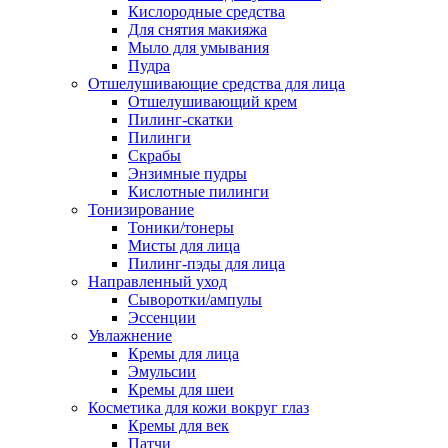
Кислородные средства
Для снятия макияжа
Мыло для умывания
Пудра
Отшелушивающие средства для лица
Отшелушивающий крем
Пилинг-скатки
Пилинги
Скрабы
Энзимные пудры
Кислотные пилинги
Тонизирование
Тоники/тонеры
Мисты для лица
Пилинг-пэды для лица
Направленный уход
Сыворотки/ампулы
Эссенции
Увлажнение
Кремы для лица
Эмульсии
Кремы для шеи
Косметика для кожи вокруг глаз
Кремы для век
Патчи