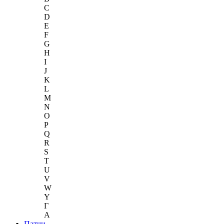
C
D
E
F
G
H
I
J
K
L
M
N
O
P
Q
R
S
T
U
V
W
Y
Г
A
Патчи