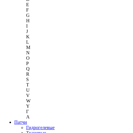
E
F
G
H
I
J
K
L
M
N
O
P
Q
R
S
T
U
V
W
Y
Г
A
Патчи
Гидрогелевые
Тканевые