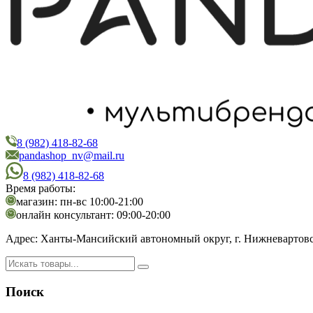
8 (982) 418-82-68
PandaShop
Интернет-магазин косметики
pandashop_nv@mail.ru
8 (982) 418-82-68
Время работы:
магазин: пн-вс 10:00-21:00
онлайн консультант: 09:00-20:00
Адрес:
Ханты-Мансийский автономный округ, г. Нижневартовск,
Поиск