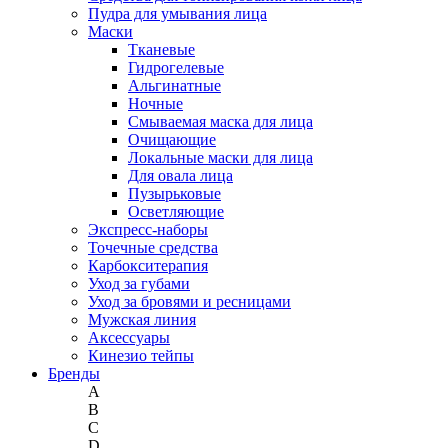
Пудра для умывания лица
Маски
Тканевые
Гидрогелевые
Альгинатные
Ночные
Смываемая маска для лица
Очищающие
Локальные маски для лица
Для овала лица
Пузырьковые
Осветляющие
Экспресс-наборы
Точечные средства
Карбокситерапия
Уход за губами
Уход за бровями и ресницами
Мужская линия
Аксессуары
Кинезио тейпы
Бренды
A
B
C
D