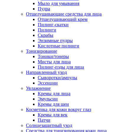
Мыло для умывания
Пудра
Отшелушивающие средства для лица
Отшелушивающий крем
Пилинг-скатки
Пилинги
Скрабы
Энзимные пудры
Кислотные пилинги
Тонизирование
Тоники/тонеры
Мисты для лица
Пилинг-пэды для лица
Направленный уход
Сыворотки/ампулы
Эссенции
Увлажнение
Кремы для лица
Эмульсии
Кремы для шеи
Косметика для кожи вокруг глаз
Кремы для век
Патчи
Солнцезащитный уход
Средства для тонизирования кожи лица