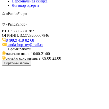
Персональная скидка
Договор оферты
©
«PandaShop»
©
«PandaShop»
ИНН: 860322762821
ОГРНИП: 322723200007846
8 (982) 418-82-68
pandashop_nv@mail.ru
Время работы:
магазин: пн-вс 10:00-21:00
онлайн консультанта: 09:00-23:00
Обратный звонок