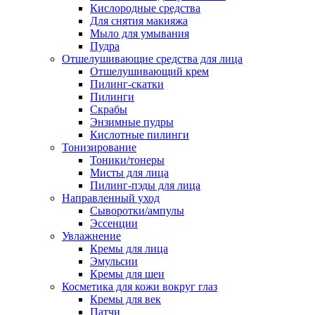
Кислородные средства
Для снятия макияжа
Мыло для умывания
Пудра
Отшелушивающие средства для лица
Отшелушивающий крем
Пилинг-скатки
Пилинги
Скрабы
Энзимные пудры
Кислотные пилинги
Тонизирование
Тоники/тонеры
Мисты для лица
Пилинг-пэды для лица
Направленный уход
Сыворотки/ампулы
Эссенции
Увлажнение
Кремы для лица
Эмульсии
Кремы для шеи
Косметика для кожи вокруг глаз
Кремы для век
Патчи