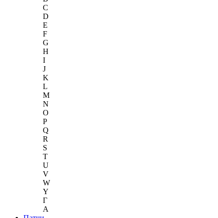
C
D
E
F
G
H
I
J
K
L
M
N
O
P
Q
R
S
T
U
V
W
Y
Г
A
Патчи