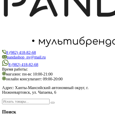
8 (982) 418-82-68
PandaShop
Интернет-магазин косметики
pandashop_nv@mail.ru
8 (982) 418-82-68
Время работы:
магазин: пн-вс 10:00-21:00
онлайн консультант: 09:00-20:00
Адрес:
Ханты-Мансийский автономный округ, г.
Нижневартовск, ул. Чапаева, 6
Поиск