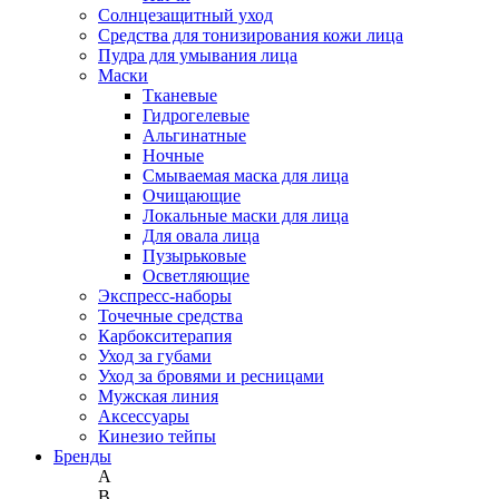
Солнцезащитный уход
Средства для тонизирования кожи лица
Пудра для умывания лица
Маски
Тканевые
Гидрогелевые
Альгинатные
Ночные
Смываемая маска для лица
Очищающие
Локальные маски для лица
Для овала лица
Пузырьковые
Осветляющие
Экспресс-наборы
Точечные средства
Карбокситерапия
Уход за губами
Уход за бровями и ресницами
Мужская линия
Аксессуары
Кинезио тейпы
Бренды
A
B