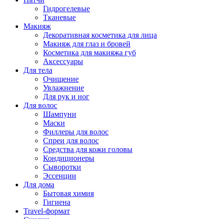
Гидрогелевые
Тканевые
Макияж
Декоративная косметика для лица
Макияж для глаз и бровей
Косметика для макияжа губ
Аксессуары
Для тела
Очищение
Увлажнение
Для рук и ног
Для волос
Шампуни
Маски
Филлеры для волос
Спреи для волос
Средства для кожи головы
Кондиционеры
Сыворотки
Эссенции
Для дома
Бытовая химия
Гигиена
Travel-формат