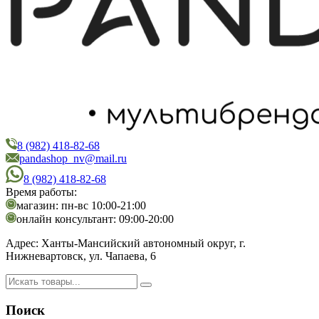
8 (982) 418-82-68
PandaShop
Интернет-магазин косметики
pandashop_nv@mail.ru
8 (982) 418-82-68
Время работы:
магазин: пн-вс 10:00-21:00
онлайн консультант: 09:00-20:00
Адрес:
Ханты-Мансийский автономный округ, г.
Нижневартовск, ул. Чапаева, 6
Поиск