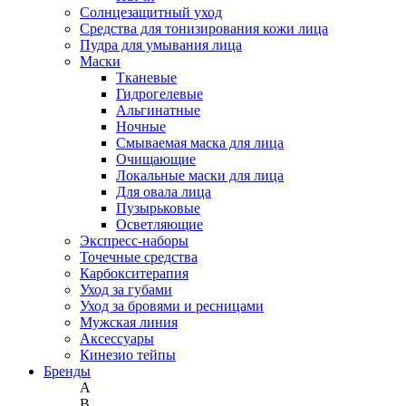
Солнцезащитный уход
Средства для тонизирования кожи лица
Пудра для умывания лица
Маски
Тканевые
Гидрогелевые
Альгинатные
Ночные
Смываемая маска для лица
Очищающие
Локальные маски для лица
Для овала лица
Пузырьковые
Осветляющие
Экспресс-наборы
Точечные средства
Карбокситерапия
Уход за губами
Уход за бровями и ресницами
Мужская линия
Аксессуары
Кинезио тейпы
Бренды
A
B