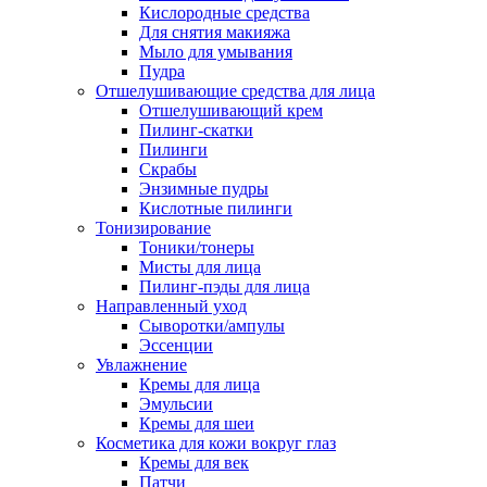
Кислородные средства
Для снятия макияжа
Мыло для умывания
Пудра
Отшелушивающие средства для лица
Отшелушивающий крем
Пилинг-скатки
Пилинги
Скрабы
Энзимные пудры
Кислотные пилинги
Тонизирование
Тоники/тонеры
Мисты для лица
Пилинг-пэды для лица
Направленный уход
Сыворотки/ампулы
Эссенции
Увлажнение
Кремы для лица
Эмульсии
Кремы для шеи
Косметика для кожи вокруг глаз
Кремы для век
Патчи