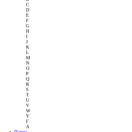
C
D
E
F
G
H
I
J
K
L
M
N
O
P
Q
R
S
T
U
V
W
Y
Г
A
Патчи