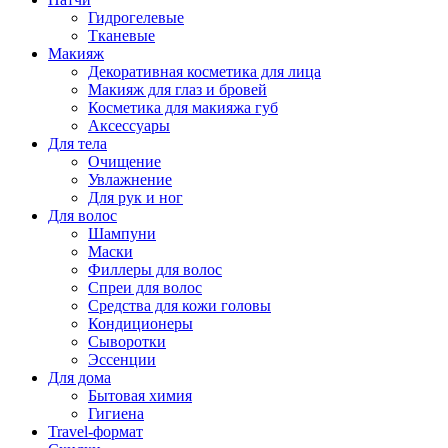
Гидрогелевые
Тканевые
Макияж
Декоративная косметика для лица
Макияж для глаз и бровей
Косметика для макияжа губ
Аксессуары
Для тела
Очищение
Увлажнение
Для рук и ног
Для волос
Шампуни
Маски
Филлеры для волос
Спреи для волос
Средства для кожи головы
Кондиционеры
Сыворотки
Эссенции
Для дома
Бытовая химия
Гигиена
Travel-формат