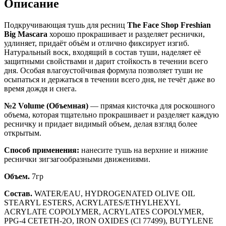
Описание
Подкручивающая тушь для ресниц
The Face Shop Freshian
Big Mascara
хорошо прокрашивает и разделяет реснички,
удлиняет, придаёт объём и отлично фиксирует изгиб.
Натуральный воск, входящий в состав туши, наделяет её
защитными свойствами и дарит стойкость в течении всего
дня. Особая влагоустойчивая формула позволяет туши не
осыпаться и держаться в течении всего дня, не течёт даже во
время дождя и снега.
№2 Volume (Объемная)
— прямая кисточка для роскошного
объема, которая тщательно прокрашивает и разделяет каждую
ресничку и придает видимый объем, делая взгляд более
открытым.
Способ применения:
нанесите тушь на верхние и нижние
реснички зигзагообразными движениями.
Объем.
7гр
Состав.
WATER/EAU, HYDROGENATED OLIVE OIL
STEARYL ESTERS, ACRYLATES/ETHYLHEXYL
ACRYLATE COPOLYMER, ACRYLATES COPOLYMER,
PPG-4 СЕТЕТН-2О, IRON OXIDES (Cl 77499), BUTYLENE