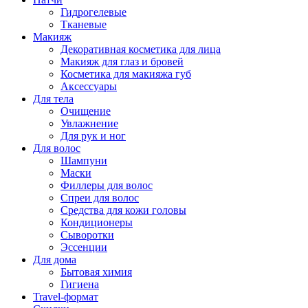
Гидрогелевые
Тканевые
Макияж
Декоративная косметика для лица
Макияж для глаз и бровей
Косметика для макияжа губ
Аксессуары
Для тела
Очищение
Увлажнение
Для рук и ног
Для волос
Шампуни
Маски
Филлеры для волос
Спреи для волос
Средства для кожи головы
Кондиционеры
Сыворотки
Эссенции
Для дома
Бытовая химия
Гигиена
Travel-формат