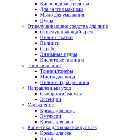
Кислородные средства
Для снятия макияжа
Мыло для умывания
Пудра
Отшелушивающие средства для лица
Отшелушивающий крем
Пилинг-скатки
Пилинги
Скрабы
Энзимные пудры
Кислотные пилинги
Тонизирование
Тоники/тонеры
Мисты для лица
Пилинг-пэды для лица
Направленный уход
Сыворотки/ампулы
Эссенции
Увлажнение
Кремы для лица
Эмульсии
Кремы для шеи
Косметика для кожи вокруг глаз
Кремы для век
Патчи