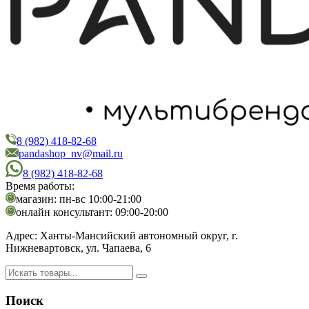
8 (982) 418-82-68
PandaShop
Интернет-магазин косметики
pandashop_nv@mail.ru
8 (982) 418-82-68
Время работы:
магазин: пн-вс 10:00-21:00
онлайн консультант: 09:00-20:00
Адрес:
Ханты-Мансийский автономный округ, г.
Нижневартовск, ул. Чапаева, 6
Поиск