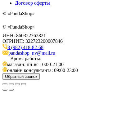
Договор оферты
©
«PandaShop»
©
«PandaShop»
ИНН: 860322762821
ОГРНИП: 322723200007846
8 (982) 418-82-68
pandashop_nv@mail.ru
Время работы:
магазин: пн-вс 10:00-21:00
онлайн консультанта: 09:00-23:00
Обратный звонок