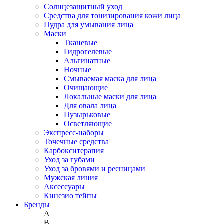
Солнцезащитный уход
Средства для тонизирования кожи лица
Пудра для умывания лица
Маски
Тканевые
Гидрогелевые
Альгинатные
Ночные
Смываемая маска для лица
Очищающие
Локальные маски для лица
Для овала лица
Пузырьковые
Осветляющие
Экспресс-наборы
Точечные средства
Карбокситерапия
Уход за губами
Уход за бровями и ресницами
Мужская линия
Аксессуары
Кинезио тейпы
Бренды
A
B