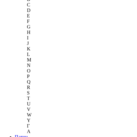
C
D
E
F
G
H
I
J
K
L
M
N
O
P
Q
R
S
T
U
V
W
Y
Г
A
Патчи