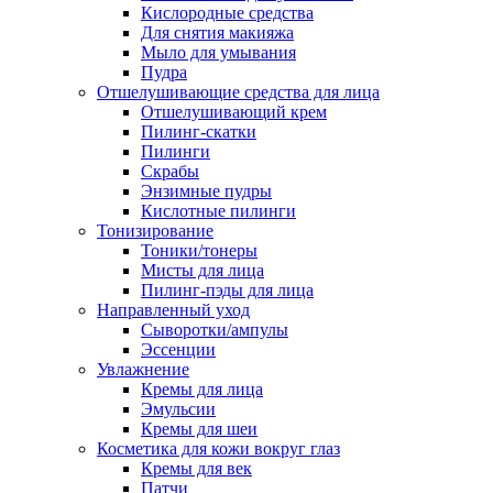
Кислородные средства
Для снятия макияжа
Мыло для умывания
Пудра
Отшелушивающие средства для лица
Отшелушивающий крем
Пилинг-скатки
Пилинги
Скрабы
Энзимные пудры
Кислотные пилинги
Тонизирование
Тоники/тонеры
Мисты для лица
Пилинг-пэды для лица
Направленный уход
Сыворотки/ампулы
Эссенции
Увлажнение
Кремы для лица
Эмульсии
Кремы для шеи
Косметика для кожи вокруг глаз
Кремы для век
Патчи