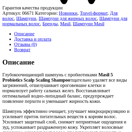
Гарантия качества продукции
Артикул:
06671
Категории:
Новинки
,
Travel-формат
,
Для
волос
,
Шампуни
,
Шампуни для жирных волос
,
Шампуни для
нормальных волос
,
Бренды
,
Masil
,
Шампуни Masil
Описание
Доставка и оплата
Отзывы (0)
Возврат
Описание
Глубокоочищающий шампунь с пробиотиками
Masil
5
Probiotics Scalp Scaling Shampoo
тщательно удаляет все виды
загрязнений, отшелушивает ороговевшие клетки и
нормализует работу сальных желез. Восстанавливает
оптимальный водно-липидный баланс, предупреждает
появление перхоти и уменьшает жирность кожи.
Шампунь эффективно очищает, улучшает микроциркуляцию и
усиливает приток питательных веществ к корням волос.
Усиливает защитный слой, снимает неприятные ощущения и
зуд, успокаивает раздраженную кожу. Укрепляет волосяные