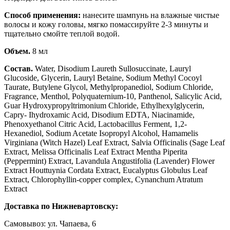
Способ применения:
нанесите шампунь на влажные чистые
волосы и кожу головы, мягко помассируйте 2-3 минуты и
тщательно смойте теплой водой.
Объем.
8 мл
Состав.
Water, Disodium Laureth Sullosuccinate, Lauryl
Glucoside, Glycerin, Lauryl Betaine, Sodium Methyl Cocoyl
Taurate, Butylene Glycol, Methylpropanediol, Sodium Chloride,
Fragrance, Menthol, Polyquaternium-10, Panthenol, Salicylic Acid,
Guar Hydroxypropyltrimonium Chloride, Ethylhexylglycerin,
Capry- Ihydroxamic Acid, Disodium EDTA, Niacinamide,
Phenoxyethanol Citric Acid, Lactobacillus Ferment, 1,2-
Hexanediol, Sodium Acetate Isopropyl Alcohol, Hamamelis
Virginiana (Witch Hazel) Leaf Extract, Salvia Officinalis (Sage Leaf
Extract, Melissa Officinalis Leaf Extract Mentha Piperita
(Peppermint) Extract, Lavandula Angustifolia (Lavender) Flower
Extract Houttuynia Cordata Extract, Eucalyptus Globulus Leaf
Extract, Chlorophyllin-copper complex, Cynanchum Atratum
Extract
Доставка по Нижневартовску:
Самовывоз: ул. Чапаева, 6