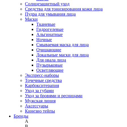
Солнцезащитный уход
Средства для тонизирования кожи лица
Пудра для умывания лица
Маски
Тканевые
Гидрогелевые
Альгинатные
Ночные
Смываемая маска для лица
Очищающие
Локальные маски для лица
Для овала лица
Пузырьковые
Осветляющие
Экспресс-наборы
Точечные средства
Карбокситерапия
Уход за губами
Уход за бровями и ресницами
Мужская линия
Аксессуары
Кинезио тейпы
Бренды
A
B