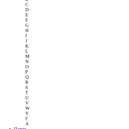
C
D
E
F
G
H
I
J
K
L
M
N
O
P
Q
R
S
T
U
V
W
Y
Г
A
Патчи