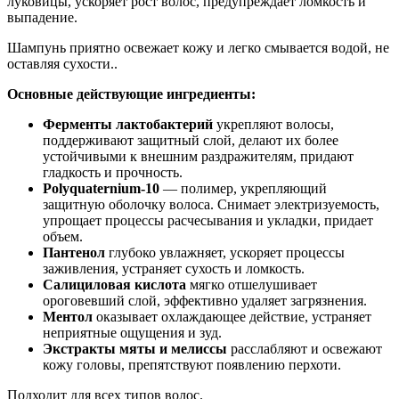
луковицы, ускоряет рост волос, предупреждает ломкость и
выпадение.
Шампунь приятно освежает кожу и легко смывается водой, не
оставляя сухости..
Основные действующие ингредиенты:
Ферменты лактобактерий
укрепляют волосы,
поддерживают защитный слой, делают их более
устойчивыми к внешним раздражителям, придают
гладкость и прочность.
Polyquaternium-10
— полимер, укрепляющий
защитную оболочку волоса. Снимает электризуемость,
упрощает процессы расчесывания и укладки, придает
объем.
Пантенол
глубоко увлажняет, ускоряет процессы
заживления, устраняет сухость и ломкость.
Салициловая кислота
мягко отшелушивает
ороговевший слой, эффективно удаляет загрязнения.
Ментол
оказывает охлаждающее действие, устраняет
неприятные ощущения и зуд.
Экстракты мяты и мелиссы
расслабляют и освежают
кожу головы, препятствуют появлению перхоти.
Подходит для всех типов волос.