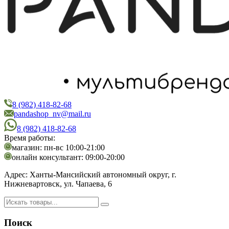
8 (982) 418-82-68
PandaShop
Интернет-магазин косметики
pandashop_nv@mail.ru
8 (982) 418-82-68
Время работы:
магазин: пн-вс 10:00-21:00
онлайн консультант: 09:00-20:00
Адрес:
Ханты-Мансийский автономный округ, г.
Нижневартовск, ул. Чапаева, 6
Поиск