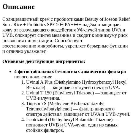
Описание
Солнцезащитный крем с пробиотиками Beauty of Joseon Relief
Sun : Rice + Probiotics SPF 50+ PA++++ надёжно защищает
кожу от разрушающего воздействия УФ-лучей типов UVA и
UVB, блокирует синтез меланина и сводит к минимуму риск
появления пигментации. Способствует
восстановлению микробиоты, укрепляет барьерные функции
и отлично увлажняет.
Основные действующие ингредиенты:
4 фотостабильных безопасных химических фильтра
нового поколения:
Uvinul A Plus (Diethylamino Hydroxybenzoyl Hexyl
Benzoate) — защищает от лучей спектра UVA.
Uvinul T 150 (Ethylhexyl Triazone) — защищает от
UVB-излучения.
Tinosorb S (Methylene Bis-benzotriazolyl
Tetramethylbutylphenol) — фильтр широкого
спектра действия, защищает от UVA и UVB-лучей.
Iscotrizinol (Diethylhexyl Butamido Triazone) —
поглощает UVB и UVA-лучи, один из самых
стойких фильтров.