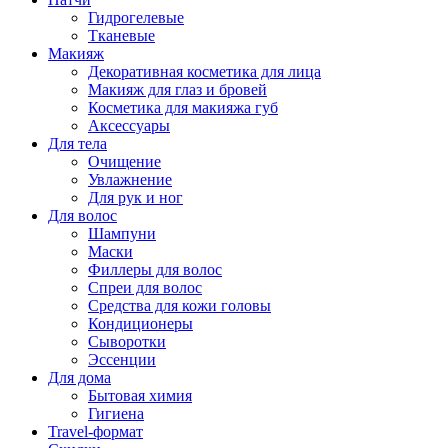
Гидрогелевые
Тканевые
Макияж
Декоративная косметика для лица
Макияж для глаз и бровей
Косметика для макияжа губ
Аксессуары
Для тела
Очищение
Увлажнение
Для рук и ног
Для волос
Шампуни
Маски
Филлеры для волос
Спреи для волос
Средства для кожи головы
Кондиционеры
Сыворотки
Эссенции
Для дома
Бытовая химия
Гигиена
Travel-формат