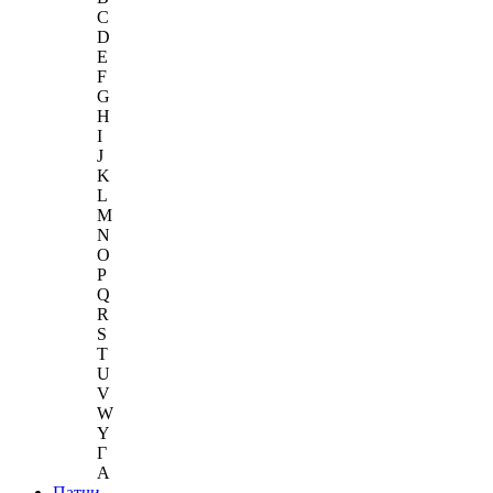
C
D
E
F
G
H
I
J
K
L
M
N
O
P
Q
R
S
T
U
V
W
Y
Г
A
Патчи