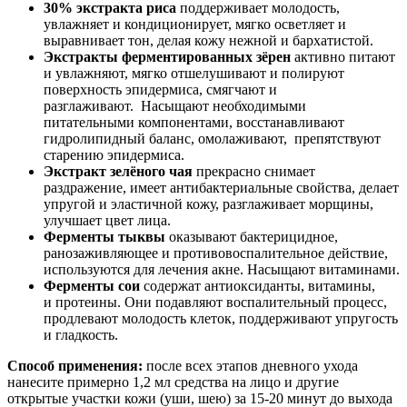
30% экстракта риса
поддерживает молодость,
увлажняет и кондиционирует, мягко осветляет и
выравнивает тон, делая кожу нежной и бархатистой.
Экстракты ферментированных зёрен
активно питают
и увлажняют, мягко отшелушивают и полируют
поверхность эпидермиса, смягчают и
разглаживают. Насыщают необходимыми
питательными компонентами, восстанавливают
гидролипидный баланс, омолаживают, препятствуют
старению эпидермиса.
Экстракт зелёного чая
прекрасно снимает
раздражение, имеет антибактериальные свойства, делает
упругой и эластичной кожу, разглаживает морщины,
улучшает цвет лица.
Ферменты тыквы
оказывают бактерицидное,
ранозаживляющее и противовоспалительное действие,
используются для лечения акне. Насыщают витаминами.
Ферменты сои
содержат антиоксиданты, витамины,
и протеины. Они подавляют воспалительный процесс,
продлевают молодость клеток, поддерживают упругость
и гладкость.
Способ применения:
после всех этапов дневного ухода
нанесите примерно 1,2 мл средства на лицо и другие
открытые участки кожи (уши, шею) за 15-20 минут до выхода