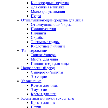
Кислородные средства
Для снятия макияжа
Мыло для умывания
Пудра
Отшелушивающие средства для лица
Отшелушивающий крем
Пилинг-скатки
Пилинги
Скрабы
Энзимные пудры
Кислотные пилинги
Тонизирование
Тоники/тонеры
Мисты для лица
Пилинг-пэды для лица
Направленный уход
Сыворотки/ампулы
Эссенции
Увлажнение
Кремы для лица
Эмульсии
Кремы для шеи
Косметика для кожи вокруг глаз
Кремы для век
Патчи