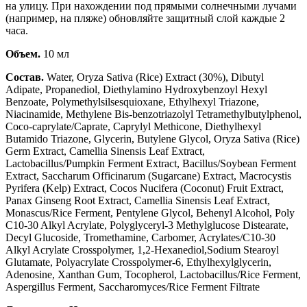
на улицу. При нахождении под прямыми солнечными лучами
(например, на пляже) обновляйте защитный слой каждые 2
часа.
Объем.
10 мл
Состав.
Water, Oryza Sativa (Rice) Extract (30%), Dibutyl
Adipate, Propanediol, Diethylamino Hydroxybenzoyl Hexyl
Benzoate, Polymethylsilsesquioxane, Ethylhexyl Triazone,
Niacinamide, Methylene Bis-benzotriazolyl Tetramethylbutylphenol,
Coco-caprylate/Caprate, Caprylyl Methicone, Diethylhexyl
Butamido Triazone, Glycerin, Butylene Glycol, Oryza Sativa (Rice)
Germ Extract, Camellia Sinensis Leaf Extract,
Lactobacillus/Pumpkin Ferment Extract, Bacillus/Soybean Ferment
Extract, Saccharum Officinarum (Sugarcane) Extract, Macrocystis
Pyrifera (Kelp) Extract, Cocos Nucifera (Coconut) Fruit Extract,
Panax Ginseng Root Extract, Camellia Sinensis Leaf Extract,
Monascus/Rice Ferment, Pentylene Glycol, Behenyl Alcohol, Poly
C10-30 Alkyl Acrylate, Polyglyceryl-3 Methylglucose Distearate,
Decyl Glucoside, Tromethamine, Carbomer, Acrylates/C10-30
Alkyl Acrylate Crosspolymer, 1,2-Hexanediol,Sodium Stearoyl
Glutamate, Polyacrylate Crosspolymer-6, Ethylhexylglycerin,
Adenosine, Xanthan Gum, Tocopherol, Lactobacillus/Rice Ferment,
Aspergillus Ferment, Saccharomyces/Rice Ferment Filtrate