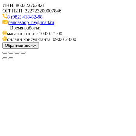
ИНН: 860322762821
ОГРНИП: 322723200007846
8 (982) 418-82-68
pandashop_nv@mail.ru
Время работы:
магазин: пн-вс 10:00-21:00
онлайн консультанта: 09:00-23:00
Обратный звонок