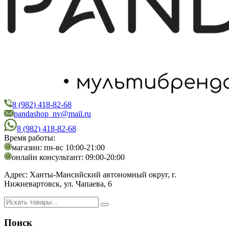
8 (982) 418-82-68
PandaShop
Интернет-магазин косметики
pandashop_nv@mail.ru
8 (982) 418-82-68
Время работы:
магазин: пн-вс 10:00-21:00
онлайн консультант: 09:00-20:00
Адрес:
Ханты-Мансийский автономный округ, г.
Нижневартовск, ул. Чапаева, 6
Поиск