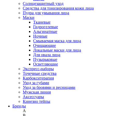
Солнцезащитный уход
Средства для тонизирования кожи лица
Пудра для умывания лица
Маски
Тканевые
Гидрогелевые
Альгинатные
Ночные
Смываемая маска для лица
Очищающие
Локальные маски для лица
Для овала лица
Пузырьковые
Осветляющие
Экспресс-наборы
Точечные средства
Карбокситерапия
Уход за губами
Уход за бровями и ресницами
Мужская линия
Аксессуары
Кинезио тейпы
Бренды
A
B