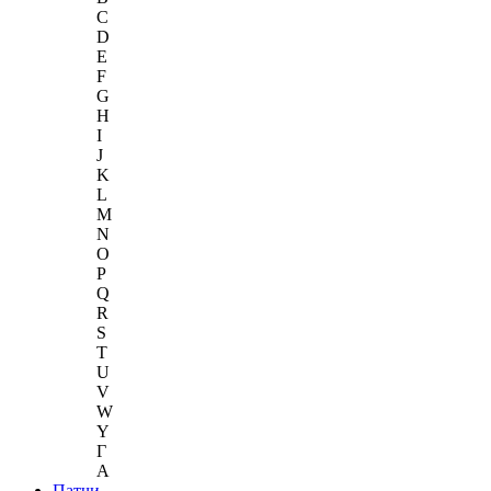
C
D
E
F
G
H
I
J
K
L
M
N
O
P
Q
R
S
T
U
V
W
Y
Г
A
Патчи