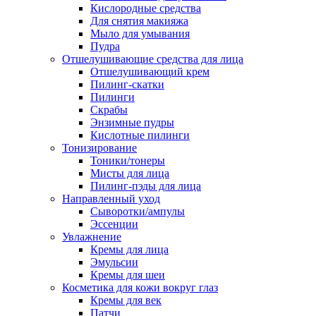
Кислородные средства
Для снятия макияжа
Мыло для умывания
Пудра
Отшелушивающие средства для лица
Отшелушивающий крем
Пилинг-скатки
Пилинги
Скрабы
Энзимные пудры
Кислотные пилинги
Тонизирование
Тоники/тонеры
Мисты для лица
Пилинг-пэды для лица
Направленный уход
Сыворотки/ампулы
Эссенции
Увлажнение
Кремы для лица
Эмульсии
Кремы для шеи
Косметика для кожи вокруг глаз
Кремы для век
Патчи