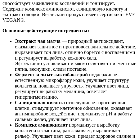
способствует заживлению воспалений и тонизирует.
Содержит комплекс аминокислот, салициловую кислоту и
экстракт солодки. Веганский продукт: имеет сертификат EVE
VEGAN®.
Основные действующие ингредиенты:
Экстракт чая матча
— природный антиоксидант,
оказывает защитное и противовоспалительное действие,
выравнивает тон лица, отлично борется с воспалениями
и регулирует выработку кожного сала.
Эффективно успокаивает и мягко осветляет пигментные
пятна, веснушки, следы постакне.
Фермент и лизат лактобактерий
поддерживает
естественную микрофлору кожи, улучшает структуру
коллагена, повышает упругость. Улучшает цвет лица,
регулирует выработку меланина, осветляет
гиперпигментацию.
Салициловая кислота
отшелушивает ороговевшие
клетки, стимулирует клеточное обновление, оказывает
антимикробное воздействие, нормализует pH и работу
сальных желез, улучшает цвет лица.
Комплекс аминокислот
нормализует выработку
коллагена и эластина, разглаживает, выравнивает
рельеф. Улучшает цвет кожи, придает здоровое сияние и