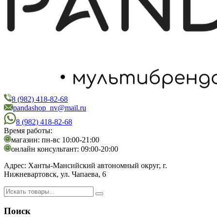
8 (982) 418-82-68
PandaShop
Интернет-магазин косметики
pandashop_nv@mail.ru
8 (982) 418-82-68
Время работы:
магазин: пн-вс 10:00-21:00
онлайн консультант: 09:00-20:00
Адрес:
Ханты-Мансийский автономный округ, г.
Нижневартовск, ул. Чапаева, 6
Поиск