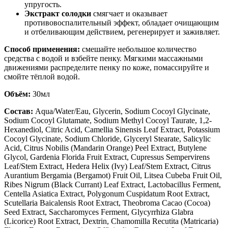
упругость.
Экстракт солодки
смягчает и оказывает
противовоспалительный эффект, обладает очищающим
и отбеливающим действием, регенерирует и заживляет.
Способ применения:
смешайте небольшое количество
средства с водой и взбейте пенку. Мягкими массажными
движениями распределите пенку по коже, помассируйте и
смойте тёплой водой.
Объём:
30мл
Состав:
Aqua/Water/Eau, Glycerin, Sodium Cocoyl Glycinate,
Sodium Cocoyl Glutamate, Sodium Methyl Cocoyl Taurate, 1,2-
Hexanediol, Citric Acid, Camellia Sinensis Leaf Extract, Potassium
Cocoyl Glycinate, Sodium Chloride, Glyceryl Stearate, Salicylic
Acid, Citrus Nobilis (Mandarin Orange) Peel Extract, Butylene
Glycol, Gardenia Florida Fruit Extract, Cupressus Sempervirens
Leaf/Stem Extract, Hedera Helix (Ivy) Leaf/Stem Extract, Citrus
Aurantium Bergamia (Bergamot) Fruit Oil, Litsea Cubeba Fruit Oil,
Ribes Nigrum (Black Currant) Leaf Extract, Lactobacillus Ferment,
Centella Asiatica Extract, Polygonum Cuspidatum Root Extract,
Scutellaria Baicalensis Root Extract, Theobroma Cacao (Cocoa)
Seed Extract, Saccharomyces Ferment, Glycyrrhiza Glabra
(Licorice) Root Extract, Dextrin, Chamomilla Recutita (Matricaria)