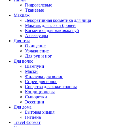
Гидрогелевые
Тканевые
Макияж
Декоративная косметика для лица
Макияж для глаз и бровей
Косметика для макияжа губ
Аксессуары
Для тела
Очищение
Увлажнение
Для рук и ног
Для волос
Шампуни
Маски
Филлеры для волос
Спреи для волос
Средства для кожи головы
Кондиционеры
Сыворотки
Эссенции
Для дома
Бытовая химия
Гигиена
Travel-формат