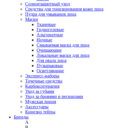
Солнцезащитный уход
Средства для тонизирования кожи лица
Пудра для умывания лица
Маски
Тканевые
Гидрогелевые
Альгинатные
Ночные
Смываемая маска для лица
Очищающие
Локальные маски для лица
Для овала лица
Пузырьковые
Осветляющие
Экспресс-наборы
Точечные средства
Карбокситерапия
Уход за губами
Уход за бровями и ресницами
Мужская линия
Аксессуары
Кинезио тейпы
Бренды
A
B