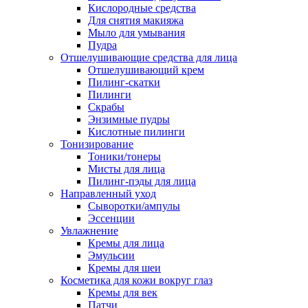
Кислородные средства
Для снятия макияжа
Мыло для умывания
Пудра
Отшелушивающие средства для лица
Отшелушивающий крем
Пилинг-скатки
Пилинги
Скрабы
Энзимные пудры
Кислотные пилинги
Тонизирование
Тоники/тонеры
Мисты для лица
Пилинг-пэды для лица
Направленный уход
Сыворотки/ампулы
Эссенции
Увлажнение
Кремы для лица
Эмульсии
Кремы для шеи
Косметика для кожи вокруг глаз
Кремы для век
Патчи