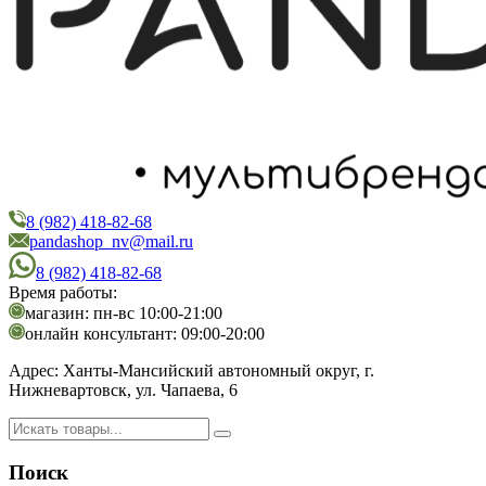
8 (982) 418-82-68
PandaShop
Интернет-магазин косметики
pandashop_nv@mail.ru
8 (982) 418-82-68
Время работы:
магазин: пн-вс 10:00-21:00
онлайн консультант: 09:00-20:00
Адрес:
Ханты-Мансийский автономный округ, г.
Нижневартовск, ул. Чапаева, 6
Поиск