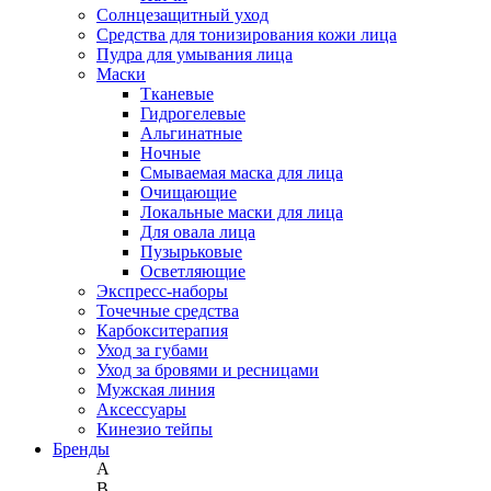
Солнцезащитный уход
Средства для тонизирования кожи лица
Пудра для умывания лица
Маски
Тканевые
Гидрогелевые
Альгинатные
Ночные
Смываемая маска для лица
Очищающие
Локальные маски для лица
Для овала лица
Пузырьковые
Осветляющие
Экспресс-наборы
Точечные средства
Карбокситерапия
Уход за губами
Уход за бровями и ресницами
Мужская линия
Аксессуары
Кинезио тейпы
Бренды
A
B