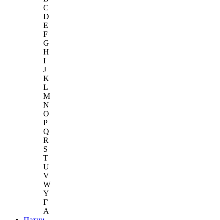
C
D
E
F
G
H
I
J
K
L
M
N
O
P
Q
R
S
T
U
V
W
Y
Г
A
Патчи