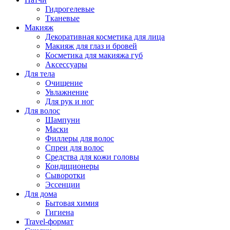
Гидрогелевые
Тканевые
Макияж
Декоративная косметика для лица
Макияж для глаз и бровей
Косметика для макияжа губ
Аксессуары
Для тела
Очищение
Увлажнение
Для рук и ног
Для волос
Шампуни
Маски
Филлеры для волос
Спреи для волос
Средства для кожи головы
Кондиционеры
Сыворотки
Эссенции
Для дома
Бытовая химия
Гигиена
Travel-формат