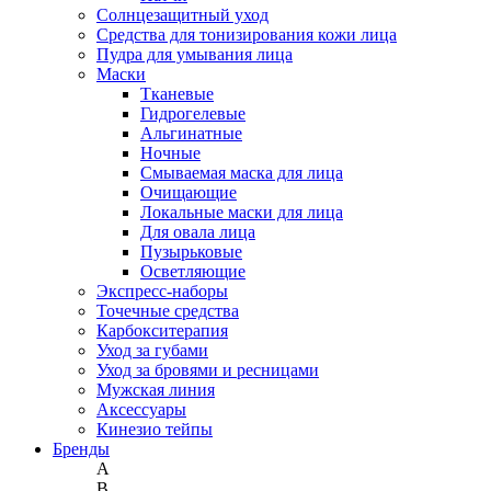
Солнцезащитный уход
Средства для тонизирования кожи лица
Пудра для умывания лица
Маски
Тканевые
Гидрогелевые
Альгинатные
Ночные
Смываемая маска для лица
Очищающие
Локальные маски для лица
Для овала лица
Пузырьковые
Осветляющие
Экспресс-наборы
Точечные средства
Карбокситерапия
Уход за губами
Уход за бровями и ресницами
Мужская линия
Аксессуары
Кинезио тейпы
Бренды
A
B