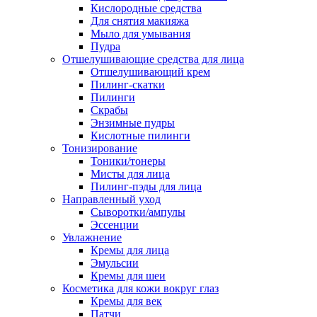
Кислородные средства
Для снятия макияжа
Мыло для умывания
Пудра
Отшелушивающие средства для лица
Отшелушивающий крем
Пилинг-скатки
Пилинги
Скрабы
Энзимные пудры
Кислотные пилинги
Тонизирование
Тоники/тонеры
Мисты для лица
Пилинг-пэды для лица
Направленный уход
Сыворотки/ампулы
Эссенции
Увлажнение
Кремы для лица
Эмульсии
Кремы для шеи
Косметика для кожи вокруг глаз
Кремы для век
Патчи