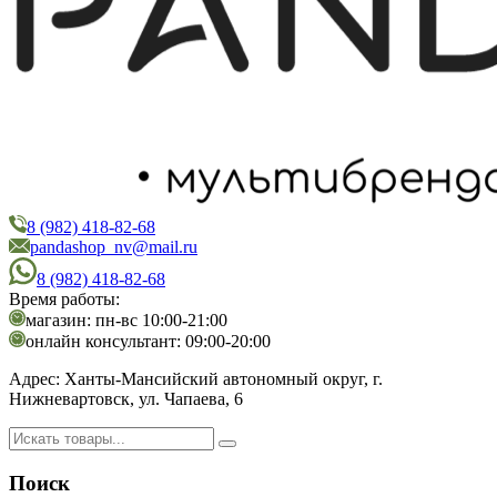
8 (982) 418-82-68
PandaShop
Интернет-магазин косметики
pandashop_nv@mail.ru
8 (982) 418-82-68
Время работы:
магазин: пн-вс 10:00-21:00
онлайн консультант: 09:00-20:00
Адрес:
Ханты-Мансийский автономный округ, г.
Нижневартовск, ул. Чапаева, 6
Поиск