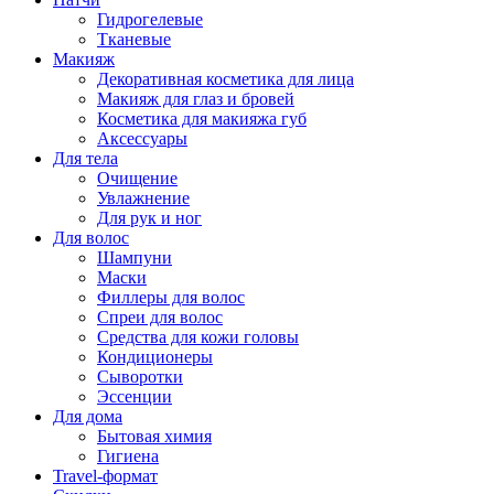
Гидрогелевые
Тканевые
Макияж
Декоративная косметика для лица
Макияж для глаз и бровей
Косметика для макияжа губ
Аксессуары
Для тела
Очищение
Увлажнение
Для рук и ног
Для волос
Шампуни
Маски
Филлеры для волос
Спреи для волос
Средства для кожи головы
Кондиционеры
Сыворотки
Эссенции
Для дома
Бытовая химия
Гигиена
Travel-формат