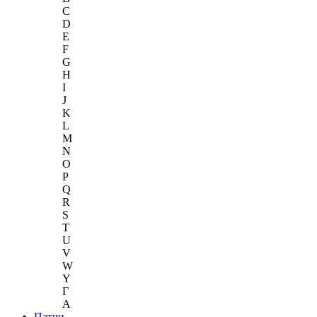
C
D
E
F
G
H
I
J
K
L
M
N
O
P
Q
R
S
T
U
V
W
Y
Г
A
Патчи