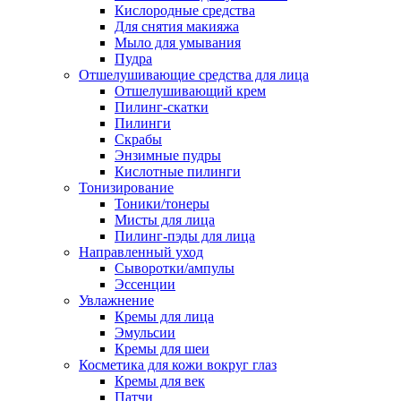
Кислородные средства
Для снятия макияжа
Мыло для умывания
Пудра
Отшелушивающие средства для лица
Отшелушивающий крем
Пилинг-скатки
Пилинги
Скрабы
Энзимные пудры
Кислотные пилинги
Тонизирование
Тоники/тонеры
Мисты для лица
Пилинг-пэды для лица
Направленный уход
Сыворотки/ампулы
Эссенции
Увлажнение
Кремы для лица
Эмульсии
Кремы для шеи
Косметика для кожи вокруг глаз
Кремы для век
Патчи