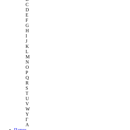
C
D
E
F
G
H
I
J
K
L
M
N
O
P
Q
R
S
T
U
V
W
Y
Г
A
Патчи