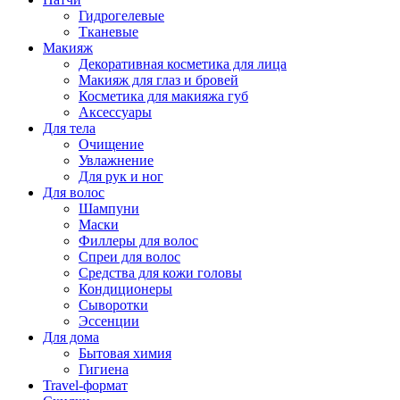
Гидрогелевые
Тканевые
Макияж
Декоративная косметика для лица
Макияж для глаз и бровей
Косметика для макияжа губ
Аксессуары
Для тела
Очищение
Увлажнение
Для рук и ног
Для волос
Шампуни
Маски
Филлеры для волос
Спреи для волос
Средства для кожи головы
Кондиционеры
Сыворотки
Эссенции
Для дома
Бытовая химия
Гигиена
Travel-формат