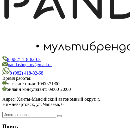
8 (982) 418-82-68
PandaShop
Интернет-магазин косметики
pandashop_nv@mail.ru
8 (982) 418-82-68
Время работы:
магазин: пн-вс 10:00-21:00
онлайн консультант: 09:00-20:00
Адрес:
Ханты-Мансийский автономный округ, г.
Нижневартовск, ул. Чапаева, 6
Поиск