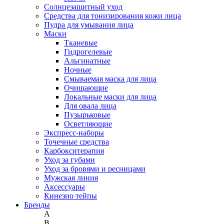
Солнцезащитный уход
Средства для тонизирования кожи лица
Пудра для умывания лица
Маски
Тканевые
Гидрогелевые
Альгинатные
Ночные
Смываемая маска для лица
Очищающие
Локальные маски для лица
Для овала лица
Пузырьковые
Осветляющие
Экспресс-наборы
Точечные средства
Карбокситерапия
Уход за губами
Уход за бровями и ресницами
Мужская линия
Аксессуары
Кинезио тейпы
Бренды
A
B