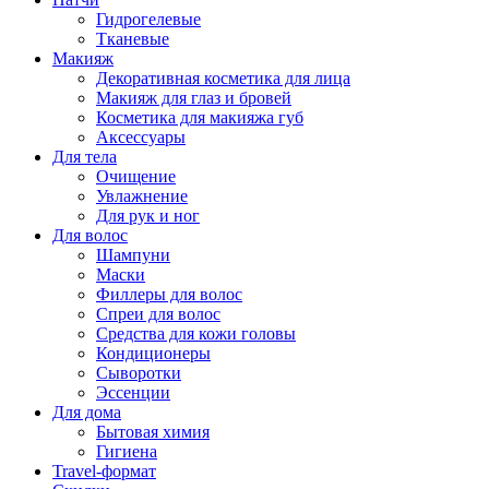
Гидрогелевые
Тканевые
Макияж
Декоративная косметика для лица
Макияж для глаз и бровей
Косметика для макияжа губ
Аксессуары
Для тела
Очищение
Увлажнение
Для рук и ног
Для волос
Шампуни
Маски
Филлеры для волос
Спреи для волос
Средства для кожи головы
Кондиционеры
Сыворотки
Эссенции
Для дома
Бытовая химия
Гигиена
Travel-формат