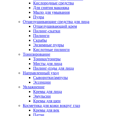
Кислородные средства
Для снятия макияжа
Мыло для умывания
Пудра
Отшелушивающие средства для лица
Отшелушивающий крем
Пилинг-скатки
Пилинги
Скрабы
Энзимные пудры
Кислотные пилинги
Тонизирование
Тоники/тонеры
Мисты для лица
Пилинг-пэды для лица
Направленный уход
Сыворотки/ампулы
Эссенции
Увлажнение
Кремы для лица
Эмульсии
Кремы для шеи
Косметика для кожи вокруг глаз
Кремы для век
Патчи