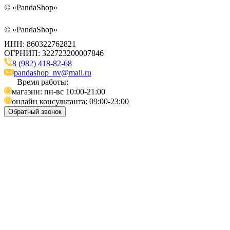
©
«PandaShop»
©
«PandaShop»
ИНН: 860322762821
ОГРНИП: 322723200007846
8 (982) 418-82-68
pandashop_nv@mail.ru
Время работы:
магазин: пн-вс 10:00-21:00
онлайн консультанта: 09:00-23:00
Обратный звонок