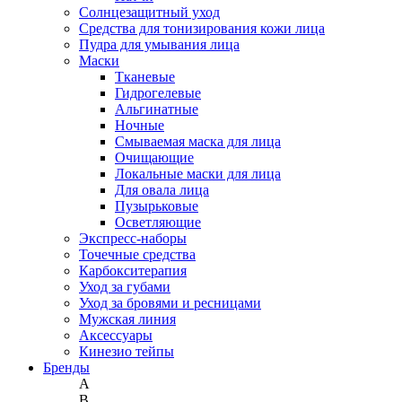
Солнцезащитный уход
Средства для тонизирования кожи лица
Пудра для умывания лица
Маски
Тканевые
Гидрогелевые
Альгинатные
Ночные
Смываемая маска для лица
Очищающие
Локальные маски для лица
Для овала лица
Пузырьковые
Осветляющие
Экспресс-наборы
Точечные средства
Карбокситерапия
Уход за губами
Уход за бровями и ресницами
Мужская линия
Аксессуары
Кинезио тейпы
Бренды
A
B