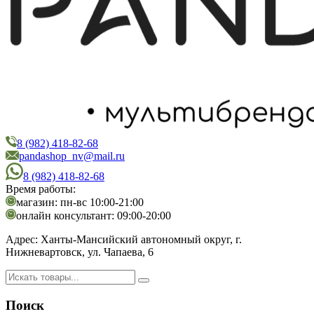
8 (982) 418-82-68
PandaShop
Интернет-магазин косметики
pandashop_nv@mail.ru
8 (982) 418-82-68
Время работы:
магазин: пн-вс 10:00-21:00
онлайн консультант: 09:00-20:00
Адрес:
Ханты-Мансийский автономный округ, г.
Нижневартовск, ул. Чапаева, 6
Поиск