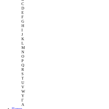
C
D
E
F
G
H
I
J
K
L
M
N
O
P
Q
R
S
T
U
V
W
Y
Г
A
Патчи