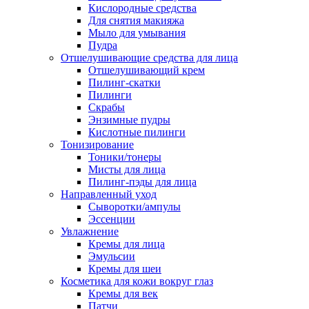
Кислородные средства
Для снятия макияжа
Мыло для умывания
Пудра
Отшелушивающие средства для лица
Отшелушивающий крем
Пилинг-скатки
Пилинги
Скрабы
Энзимные пудры
Кислотные пилинги
Тонизирование
Тоники/тонеры
Мисты для лица
Пилинг-пэды для лица
Направленный уход
Сыворотки/ампулы
Эссенции
Увлажнение
Кремы для лица
Эмульсии
Кремы для шеи
Косметика для кожи вокруг глаз
Кремы для век
Патчи