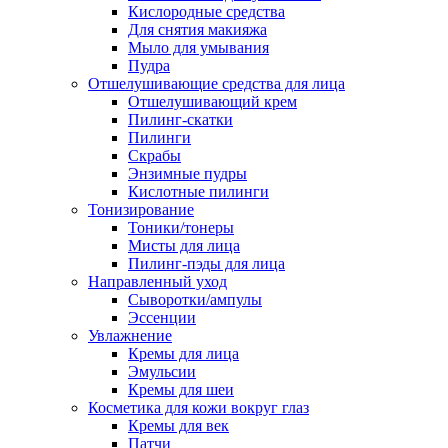
Кислородные средства
Для снятия макияжа
Мыло для умывания
Пудра
Отшелушивающие средства для лица
Отшелушивающий крем
Пилинг-скатки
Пилинги
Скрабы
Энзимные пудры
Кислотные пилинги
Тонизирование
Тоники/тонеры
Мисты для лица
Пилинг-пэды для лица
Направленный уход
Сыворотки/ампулы
Эссенции
Увлажнение
Кремы для лица
Эмульсии
Кремы для шеи
Косметика для кожи вокруг глаз
Кремы для век
Патчи