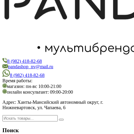
8 (982) 418-82-68
PandaShop
Интернет-магазин косметики
pandashop_nv@mail.ru
8 (982) 418-82-68
Время работы:
магазин: пн-вс 10:00-21:00
онлайн консультант: 09:00-20:00
Адрес:
Ханты-Мансийский автономный округ, г.
Нижневартовск, ул. Чапаева, 6
Поиск