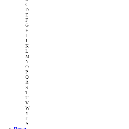
C
D
E
F
G
H
I
J
K
L
M
N
O
P
Q
R
S
T
U
V
W
Y
Г
A
Патчи