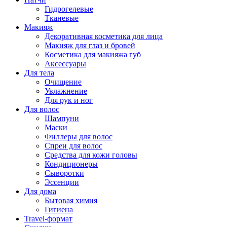
Гидрогелевые
Тканевые
Макияж
Декоративная косметика для лица
Макияж для глаз и бровей
Косметика для макияжа губ
Аксессуары
Для тела
Очищение
Увлажнение
Для рук и ног
Для волос
Шампуни
Маски
Филлеры для волос
Спреи для волос
Средства для кожи головы
Кондиционеры
Сыворотки
Эссенции
Для дома
Бытовая химия
Гигиена
Travel-формат