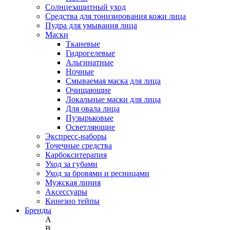
Солнцезащитный уход
Средства для тонизирования кожи лица
Пудра для умывания лица
Маски
Тканевые
Гидрогелевые
Альгинатные
Ночные
Смываемая маска для лица
Очищающие
Локальные маски для лица
Для овала лица
Пузырьковые
Осветляющие
Экспресс-наборы
Точечные средства
Карбокситерапия
Уход за губами
Уход за бровями и ресницами
Мужская линия
Аксессуары
Кинезио тейпы
Бренды
A
B