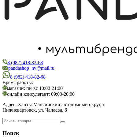
8 (982) 418-82-68
PandaShop
Интернет-магазин косметики
pandashop_nv@mail.ru
8 (982) 418-82-68
Время работы:
магазин: пн-вс 10:00-21:00
онлайн консультант: 09:00-20:00
Адрес:
Ханты-Мансийский автономный округ, г.
Нижневартовск, ул. Чапаева, 6
Поиск