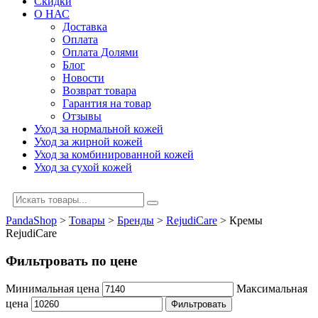
Скидки
О НАС
Доставка
Оплата
Оплата Долями
Блог
Новости
Возврат товара
Гарантия на товар
Отзывы
Уход за нормальной кожей
Уход за жирной кожей
Уход за комбинированной кожей
Уход за сухой кожей
PandaShop
>
Товары
>
Бренды
>
RejudiCare
>
Кремы
RejudiCare
Фильтровать по цене
Минимальная цена
Максимальная
цена
Фильтровать