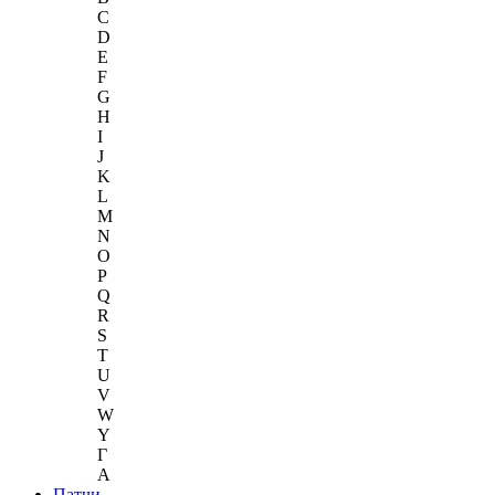
C
D
E
F
G
H
I
J
K
L
M
N
O
P
Q
R
S
T
U
V
W
Y
Г
A
Патчи