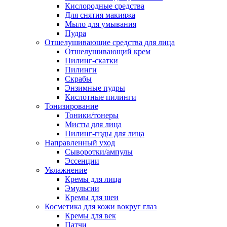
Кислородные средства
Для снятия макияжа
Мыло для умывания
Пудра
Отшелушивающие средства для лица
Отшелушивающий крем
Пилинг-скатки
Пилинги
Скрабы
Энзимные пудры
Кислотные пилинги
Тонизирование
Тоники/тонеры
Мисты для лица
Пилинг-пэды для лица
Направленный уход
Сыворотки/ампулы
Эссенции
Увлажнение
Кремы для лица
Эмульсии
Кремы для шеи
Косметика для кожи вокруг глаз
Кремы для век
Патчи