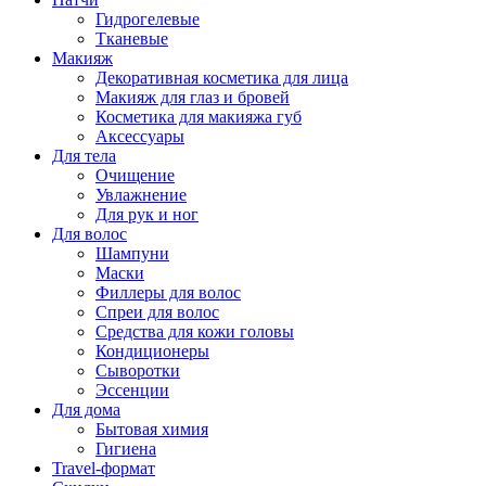
Гидрогелевые
Тканевые
Макияж
Декоративная косметика для лица
Макияж для глаз и бровей
Косметика для макияжа губ
Аксессуары
Для тела
Очищение
Увлажнение
Для рук и ног
Для волос
Шампуни
Маски
Филлеры для волос
Спреи для волос
Средства для кожи головы
Кондиционеры
Сыворотки
Эссенции
Для дома
Бытовая химия
Гигиена
Travel-формат