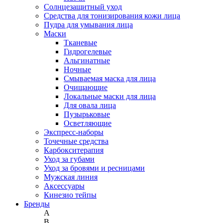
Солнцезащитный уход
Средства для тонизирования кожи лица
Пудра для умывания лица
Маски
Тканевые
Гидрогелевые
Альгинатные
Ночные
Смываемая маска для лица
Очищающие
Локальные маски для лица
Для овала лица
Пузырьковые
Осветляющие
Экспресс-наборы
Точечные средства
Карбокситерапия
Уход за губами
Уход за бровями и ресницами
Мужская линия
Аксессуары
Кинезио тейпы
Бренды
A
B