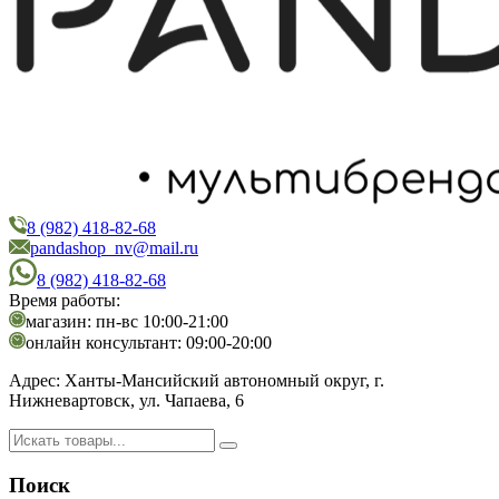
8 (982) 418-82-68
PandaShop
Интернет-магазин косметики
pandashop_nv@mail.ru
8 (982) 418-82-68
Время работы:
магазин: пн-вс 10:00-21:00
онлайн консультант: 09:00-20:00
Адрес:
Ханты-Мансийский автономный округ, г.
Нижневартовск, ул. Чапаева, 6
Поиск