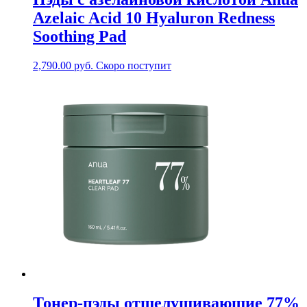
Azelaic Acid 10 Hyaluron Redness
Soothing Pad
2,790.00
руб.
Скоро поступит
Тонер-пэды отшелушивающие 77%