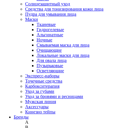
Солнцезащитный уход
Средства для тонизирования кожи лица
Пудра для умывания лица
Маски
Тканевые
Гидрогелевые
Альгинатные
Ночные
Смываемая маска для лица
Очищающие
Локальные маски для лица
Для овала лица
Пузырьковые
Осветляющие
Экспресс-наборы
Точечные средства
Карбокситерапия
Уход за губами
Уход за бровями и ресницами
Мужская линия
Аксессуары
Кинезио тейпы
Бренды
A
B