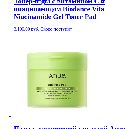
Тонер-пэды с витамином С и
ниацинамидом Biodance Vita
Niacinamide Gel Toner Pad
3,190.00
руб.
Скоро поступит
Пэды с азелаиновой кислотой Anua