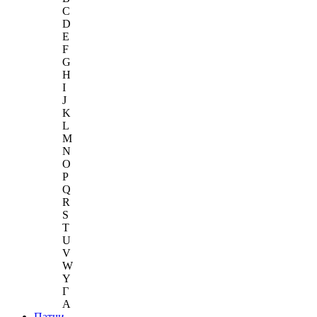
C
D
E
F
G
H
I
J
K
L
M
N
O
P
Q
R
S
T
U
V
W
Y
Г
A
Патчи