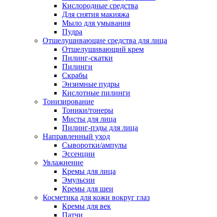
Кислородные средства
Для снятия макияжа
Мыло для умывания
Пудра
Отшелушивающие средства для лица
Отшелушивающий крем
Пилинг-скатки
Пилинги
Скрабы
Энзимные пудры
Кислотные пилинги
Тонизирование
Тоники/тонеры
Мисты для лица
Пилинг-пэды для лица
Направленный уход
Сыворотки/ампулы
Эссенции
Увлажнение
Кремы для лица
Эмульсии
Кремы для шеи
Косметика для кожи вокруг глаз
Кремы для век
Патчи