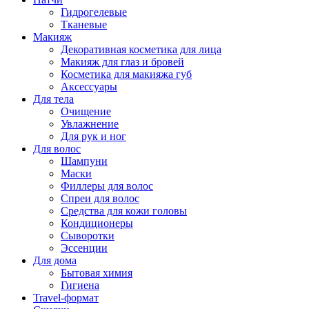
Гидрогелевые
Тканевые
Макияж
Декоративная косметика для лица
Макияж для глаз и бровей
Косметика для макияжа губ
Аксессуары
Для тела
Очищение
Увлажнение
Для рук и ног
Для волос
Шампуни
Маски
Филлеры для волос
Спреи для волос
Средства для кожи головы
Кондиционеры
Сыворотки
Эссенции
Для дома
Бытовая химия
Гигиена
Travel-формат