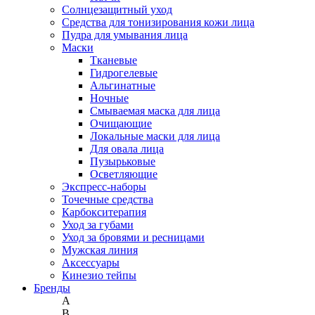
Солнцезащитный уход
Средства для тонизирования кожи лица
Пудра для умывания лица
Маски
Тканевые
Гидрогелевые
Альгинатные
Ночные
Смываемая маска для лица
Очищающие
Локальные маски для лица
Для овала лица
Пузырьковые
Осветляющие
Экспресс-наборы
Точечные средства
Карбокситерапия
Уход за губами
Уход за бровями и ресницами
Мужская линия
Аксессуары
Кинезио тейпы
Бренды
A
B