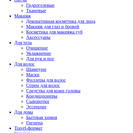
Гидрогелевые
Тканевые
Макияж
Декоративная косметика для лица
Макияж для глаз и бровей
Косметика для макияжа губ
Аксессуары
Для тела
Очищение
Увлажнение
Для рук и ног
Для волос
Шампуни
Маски
Филлеры для волос
Спреи для волос
Средства для кожи головы
Кондиционеры
Сыворотки
Эссенции
Для дома
Бытовая химия
Гигиена
Travel-формат