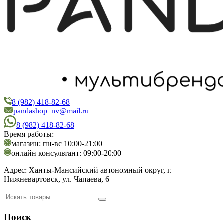
8 (982) 418-82-68
PandaShop
Интернет-магазин косметики
pandashop_nv@mail.ru
8 (982) 418-82-68
Время работы:
магазин: пн-вс 10:00-21:00
онлайн консультант: 09:00-20:00
Адрес:
Ханты-Мансийский автономный округ, г.
Нижневартовск, ул. Чапаева, 6
Поиск