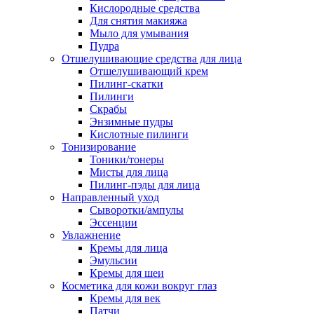
Кислородные средства
Для снятия макияжа
Мыло для умывания
Пудра
Отшелушивающие средства для лица
Отшелушивающий крем
Пилинг-скатки
Пилинги
Скрабы
Энзимные пудры
Кислотные пилинги
Тонизирование
Тоники/тонеры
Мисты для лица
Пилинг-пэды для лица
Направленный уход
Сыворотки/ампулы
Эссенции
Увлажнение
Кремы для лица
Эмульсии
Кремы для шеи
Косметика для кожи вокруг глаз
Кремы для век
Патчи