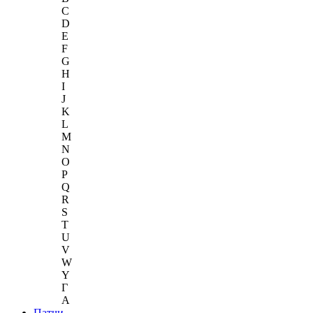
C
D
E
F
G
H
I
J
K
L
M
N
O
P
Q
R
S
T
U
V
W
Y
Г
A
Патчи