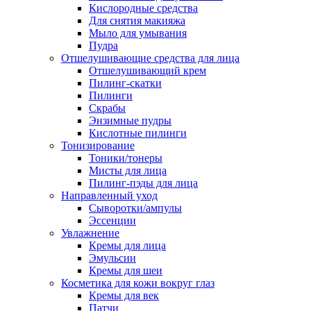
Кислородные средства
Для снятия макияжа
Мыло для умывания
Пудра
Отшелушивающие средства для лица
Отшелушивающий крем
Пилинг-скатки
Пилинги
Скрабы
Энзимные пудры
Кислотные пилинги
Тонизирование
Тоники/тонеры
Мисты для лица
Пилинг-пэды для лица
Направленный уход
Сыворотки/ампулы
Эссенции
Увлажнение
Кремы для лица
Эмульсии
Кремы для шеи
Косметика для кожи вокруг глаз
Кремы для век
Патчи