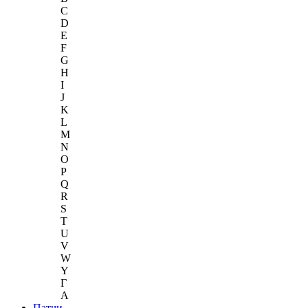
C
D
E
F
G
H
I
J
K
L
M
N
O
P
Q
R
S
T
U
V
W
Y
Г
A
Патчи