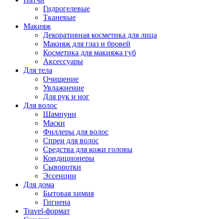
Гидрогелевые
Тканевые
Макияж
Декоративная косметика для лица
Макияж для глаз и бровей
Косметика для макияжа губ
Аксессуары
Для тела
Очищение
Увлажнение
Для рук и ног
Для волос
Шампуни
Маски
Филлеры для волос
Спреи для волос
Средства для кожи головы
Кондиционеры
Сыворотки
Эссенции
Для дома
Бытовая химия
Гигиена
Travel-формат