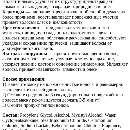
и эластичными, улучшает их структуру, предотвращает
ломкость и выпадение, возвращает природное сияние.
Керамиды —
наполняет пряди жизненной силой и делает их
более прочными, восстанавливает поврежденные участки,
придает волосам блеск и шелковистость.
Протеины шёлка —
придают волосам шелковистую
мягкость, природную гладкость и эластичность, делают
волосы послушными, облегчают расчёсывание, способствуют
укладке и сохранению прически, защищают волосы от
ультрафиолетового света.
Экстракт спирулины —
препятствует выпадению волос,
активизирует рост новых, улучшает клеточное дыхание,
ускоряет деление клеток и обновление эпидермиса. Увлажняет
волосы, придает им мягкость, гладкость и блеск.
Способ применения:
1) Нанесите маску на влажные чистые волосы и равномерно
распределите по всей длине волос;
2) Оставьте средство на 8 секунд (при сильно повреждённых
волосах маску рекомендуется держать 3-5 минут);
3) Смойте продукт тёплой водой.
Состав:
Propylene Glycol, Alcohol, Myristyl Alcohol, Water,
Cyclopentasiloxane, Steartrimonium Chloride, Cetrimonium
Chloride, Sodium Lactate, Behentrimonium Chloride, Fragrance,