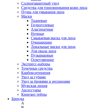
Солнцезащитный уход
Средства для тонизирования кожи лица
Пудра для умывания лица
Маски
Тканевые
Гидрогелевые
Альгинатные
Ночные
Смываемая маска для лица
Очищающие
Локальные маски для лица
Для овала лица
Пузырьковые
Осветляющие
Экспресс-наборы
Точечные средства
Карбокситерапия
Уход за губами
Уход за бровями и ресницами
Мужская линия
Аксессуары
Кинезио тейпы
Бренды
A
B