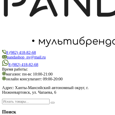
8 (982) 418-82-68
PandaShop
Интернет-магазин косметики
pandashop_nv@mail.ru
8 (982) 418-82-68
Время работы:
магазин: пн-вс 10:00-21:00
онлайн консультант: 09:00-20:00
Адрес:
Ханты-Мансийский автономный округ, г.
Нижневартовск, ул. Чапаева, 6
Поиск