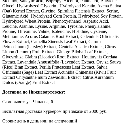
Menthol, Salicylic acid, Isopropyl Alcohol, Panthenol, Butylene
Glycol, Hyd-rolyzed Glycerin , Hydrolyzed Keratin, Avena Sativa
(Oat) Kernel Extract, Glycine, Spirulina Platensis Extract, Serine,
Glutamic Acid, Hydrolyzed Corn Protein, Hydrolyzed Soy Protein,
Hydrolyzed Wheat Protein, Phenoxyethanol, Aspartic Acid,
Leucine, Alanine, Lysine, Arginine, Tyrosine, Phenylalanine,
Proline, Threonine, Valine, Isoleucine, Histidine, Cysteine,
Methionine, Acorus Calamus Root Extract, Calendula Officinalis
Flower Extract, Camellia Sinensis Leaf Extract, Carum
Petroselinum (Parsley) Extract, Centella Asiatica Extract, Citrus
Limon (Lemon) Fruit Extract, Ginkgo Biloba Leaf Extract,
Glycyrrhiza Glabra (Licorice) Root Extract, Houttuynia Cordata
Extract, Lavandula Angustifolia (Lavender) Extract, Ory za Sativa
(Rice) Bran Extract, Perilla Frutescens Leaf Extract, Salvia
Officinalis (Sage) Leaf Extract Actinidia Chinensis (Kiwi) Fruit
Extract Chrysanthe mum Zawadskii Extract, Citrus Aurantium
Dulcis (Orange) Fruit Extract
Доставка по Нижневартовску:
Самовывоз: ул. Чапаева, 6
Бесплатная доставка курьером при заказе от 2000 руб.
Сроки: день в день или на следующий