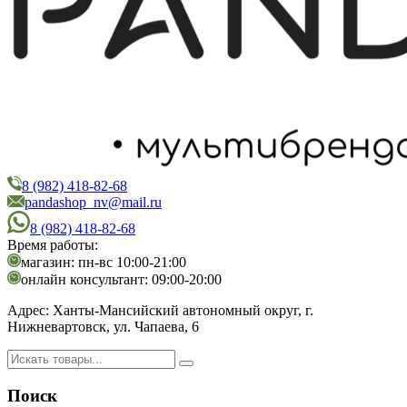
8 (982) 418-82-68
PandaShop
Интернет-магазин косметики
pandashop_nv@mail.ru
8 (982) 418-82-68
Время работы:
магазин: пн-вс 10:00-21:00
онлайн консультант: 09:00-20:00
Адрес:
Ханты-Мансийский автономный округ, г.
Нижневартовск, ул. Чапаева, 6
Поиск