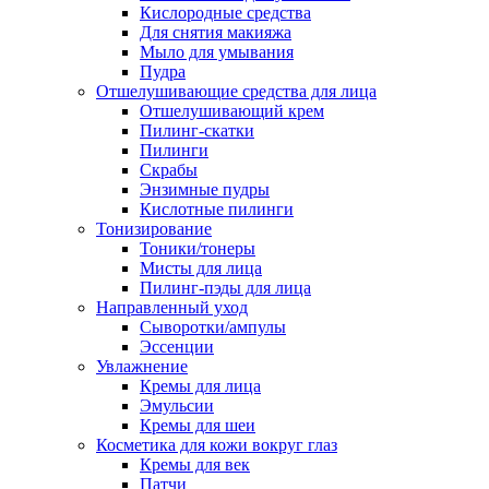
Кислородные средства
Для снятия макияжа
Мыло для умывания
Пудра
Отшелушивающие средства для лица
Отшелушивающий крем
Пилинг-скатки
Пилинги
Скрабы
Энзимные пудры
Кислотные пилинги
Тонизирование
Тоники/тонеры
Мисты для лица
Пилинг-пэды для лица
Направленный уход
Сыворотки/ампулы
Эссенции
Увлажнение
Кремы для лица
Эмульсии
Кремы для шеи
Косметика для кожи вокруг глаз
Кремы для век
Патчи