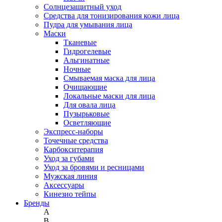
Солнцезащитный уход
Средства для тонизирования кожи лица
Пудра для умывания лица
Маски
Тканевые
Гидрогелевые
Альгинатные
Ночные
Смываемая маска для лица
Очищающие
Локальные маски для лица
Для овала лица
Пузырьковые
Осветляющие
Экспресс-наборы
Точечные средства
Карбокситерапия
Уход за губами
Уход за бровями и ресницами
Мужская линия
Аксессуары
Кинезио тейпы
Бренды
A
B