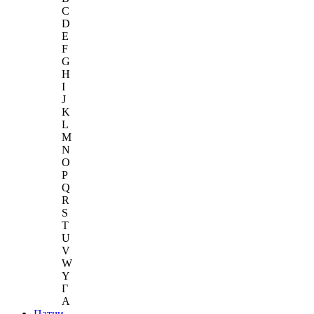
C
D
E
F
G
H
I
J
K
L
M
N
O
P
Q
R
S
T
U
V
W
Y
Г
A
Патчи