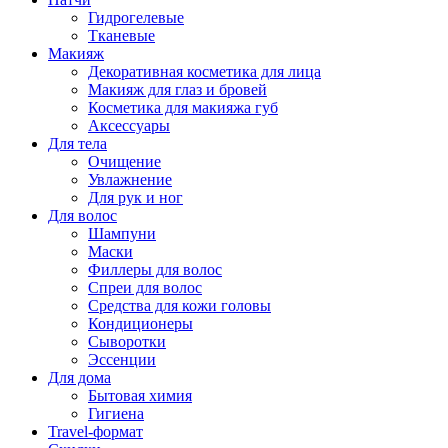
Гидрогелевые
Тканевые
Макияж
Декоративная косметика для лица
Макияж для глаз и бровей
Косметика для макияжа губ
Аксессуары
Для тела
Очищение
Увлажнение
Для рук и ног
Для волос
Шампуни
Маски
Филлеры для волос
Спреи для волос
Средства для кожи головы
Кондиционеры
Сыворотки
Эссенции
Для дома
Бытовая химия
Гигиена
Travel-формат