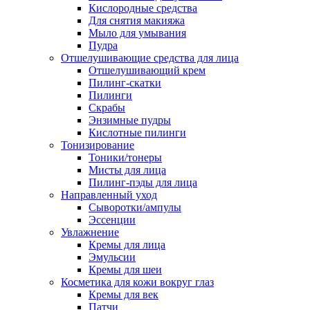
Кислородные средства
Для снятия макияжа
Мыло для умывания
Пудра
Отшелушивающие средства для лица
Отшелушивающий крем
Пилинг-скатки
Пилинги
Скрабы
Энзимные пудры
Кислотные пилинги
Тонизирование
Тоники/тонеры
Мисты для лица
Пилинг-пэды для лица
Направленный уход
Сыворотки/ампулы
Эссенции
Увлажнение
Кремы для лица
Эмульсии
Кремы для шеи
Косметика для кожи вокруг глаз
Кремы для век
Патчи