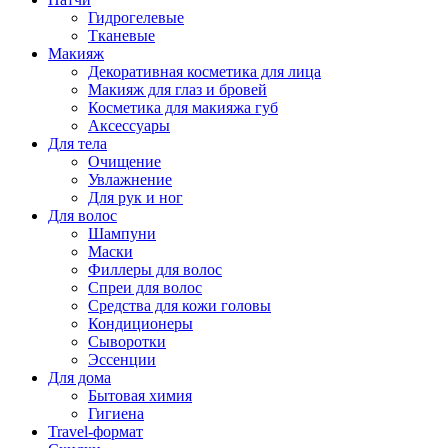
Гидрогелевые
Тканевые
Макияж
Декоративная косметика для лица
Макияж для глаз и бровей
Косметика для макияжа губ
Аксессуары
Для тела
Очищение
Увлажнение
Для рук и ног
Для волос
Шампуни
Маски
Филлеры для волос
Спреи для волос
Средства для кожи головы
Кондиционеры
Сыворотки
Эссенции
Для дома
Бытовая химия
Гигиена
Travel-формат