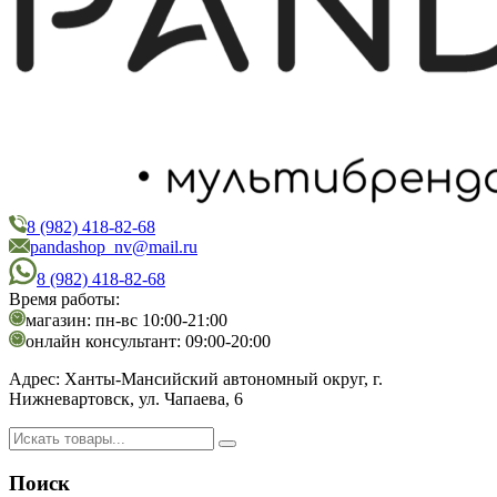
8 (982) 418-82-68
PandaShop
Интернет-магазин косметики
pandashop_nv@mail.ru
8 (982) 418-82-68
Время работы:
магазин: пн-вс 10:00-21:00
онлайн консультант: 09:00-20:00
Адрес:
Ханты-Мансийский автономный округ, г.
Нижневартовск, ул. Чапаева, 6
Поиск