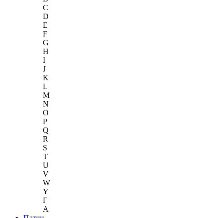
C
D
E
F
G
H
I
J
K
L
M
N
O
P
Q
R
S
T
U
V
W
Y
Г
A
Патчи