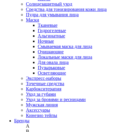
Солнцезащитный уход
Средства для тонизирования кожи лица
Пудра для умывания лица
Маски
Тканевые
Гидрогелевые
Альгинатные
Ночные
Смываемая маска для лица
Очищающие
Локальные маски для лица
Для овала лица
Пузырьковые
Осветляющие
Экспресс-наборы
Точечные средства
Карбокситерапия
Уход за губами
Уход за бровями и ресницами
Мужская линия
Аксессуары
Кинезио тейпы
Бренды
A
B