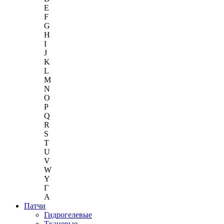
E
F
G
H
I
J
K
L
M
N
O
P
Q
R
S
T
U
V
W
Y
Г
A
Патчи
Гидрогелевые
Тканевые