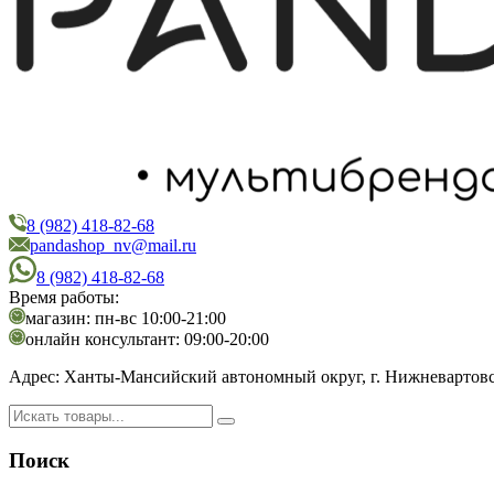
8 (982) 418-82-68
PandaShop
Интернет-магазин косметики
pandashop_nv@mail.ru
8 (982) 418-82-68
Время работы:
магазин: пн-вс 10:00-21:00
онлайн консультант: 09:00-20:00
Адрес:
Ханты-Мансийский автономный округ, г. Нижневартовск,
Поиск