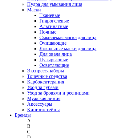
Пудра для умывания лица
Маски
Тканевые
Гидрогелевые
Альгинатные
Ночные
Смываемая маска для лица
Очищающие
Локальные маски для лица
Для овала лица
Пузырьковые
Осветляющие
Экспресс-наборы
Точечные средства
Карбокситерапия
Уход за губами
Уход за бровями и ресницами
Мужская линия
Аксессуары
Кинезио тейпы
Бренды
A
B
C
D