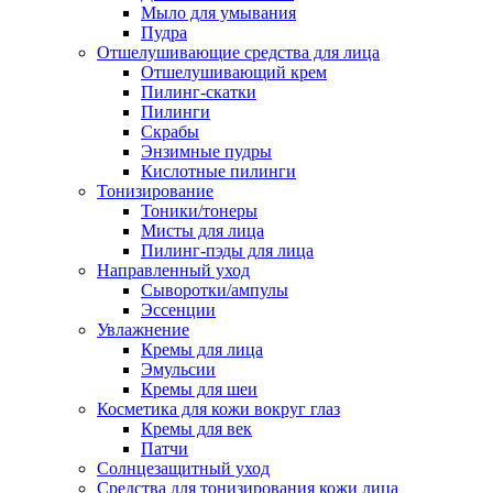
Мыло для умывания
Пудра
Отшелушивающие средства для лица
Отшелушивающий крем
Пилинг-скатки
Пилинги
Скрабы
Энзимные пудры
Кислотные пилинги
Тонизирование
Тоники/тонеры
Мисты для лица
Пилинг-пэды для лица
Направленный уход
Сыворотки/ампулы
Эссенции
Увлажнение
Кремы для лица
Эмульсии
Кремы для шеи
Косметика для кожи вокруг глаз
Кремы для век
Патчи
Солнцезащитный уход
Средства для тонизирования кожи лица