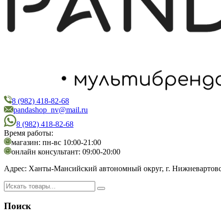
8 (982) 418-82-68
PandaShop
Интернет-магазин косметики
pandashop_nv@mail.ru
8 (982) 418-82-68
Время работы:
магазин: пн-вс 10:00-21:00
онлайн консультант: 09:00-20:00
Адрес:
Ханты-Мансийский автономный округ, г. Нижневартовск,
Поиск