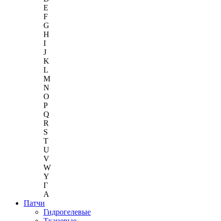
E
F
G
H
I
J
K
L
M
N
O
P
Q
R
S
T
U
V
W
Y
Г
A
Патчи
Гидрогелевые
Тканевые