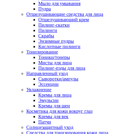
Мыло для умывания
Пудра
Отшелушивающие средства для лица
Отшелушивающий крем
Пилинг-скатки
Пилинги
Скрабы
Энзимные пудры
Кислотные пилинги
Тонизирование
Тоники/тонеры
Мисты для лица
Пилинг-пэды для лица
Направленный уход
Сыворотки/ампулы
Эссенции
Увлажнение
Кремы для лица
Эмульсии
Кремы для шеи
Косметика для кожи вокруг глаз
Кремы для век
Патчи
Солнцезащитный уход
Средства для тонизирования кожи лица