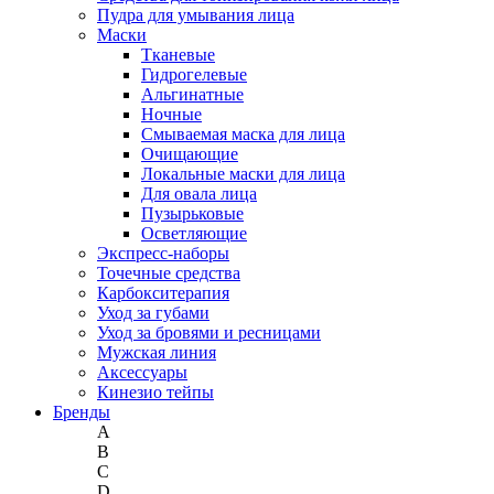
Пудра для умывания лица
Маски
Тканевые
Гидрогелевые
Альгинатные
Ночные
Смываемая маска для лица
Очищающие
Локальные маски для лица
Для овала лица
Пузырьковые
Осветляющие
Экспресс-наборы
Точечные средства
Карбокситерапия
Уход за губами
Уход за бровями и ресницами
Мужская линия
Аксессуары
Кинезио тейпы
Бренды
A
B
C
D