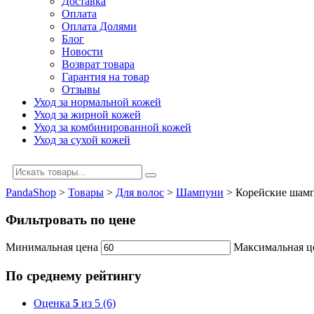
Доставка
Оплата
Оплата Долями
Блог
Новости
Возврат товара
Гарантия на товар
Отзывы
Уход за нормальной кожей
Уход за жирной кожей
Уход за комбинированной кожей
Уход за сухой кожей
PandaShop
>
Товары
>
Для волос
>
Шампуни
>
Корейские шамп
Фильтровать по цене
Минимальная цена
Максимальная ц
По среднему рейтингу
Оценка
5
из 5
(6)