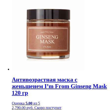
Антивозрастная маска с
женьшенем I’m From Ginseng Mask
120 гр
Оценка
5.00
из 5
2,790.00
руб.
Скоро поступит