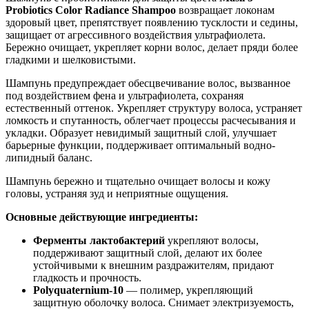
Probiotics Color Radiance Shampoo
возвращает локонам
здоровый цвет, препятствует появлению тусклости и седины,
защищает от агрессивного воздействия ультрафиолета.
Бережно очищает, укрепляет корни волос, делает пряди более
гладкими и шелковистыми.
Шампунь предупреждает обесцвечивание волос, вызванное
под воздействием фена и ультрафиолета, сохраняя
естественный оттенок. Укрепляет структуру волоса, устраняет
ломкость и спутанность, облегчает процессы расчесывания и
укладки. Образует невидимый защитный слой, улучшает
барьерные функции, поддерживает оптимальный водно-
липидный баланс.
Шампунь бережно и тщательно очищает волосы и кожу
головы, устраняя зуд и неприятные ощущения.
Основные действующие ингредиенты:
Ферменты лактобактерий
укрепляют волосы,
поддерживают защитный слой, делают их более
устойчивыми к внешним раздражителям, придают
гладкость и прочность.
Polyquaternium-10
— полимер, укрепляющий
защитную оболочку волоса. Снимает электризуемость,