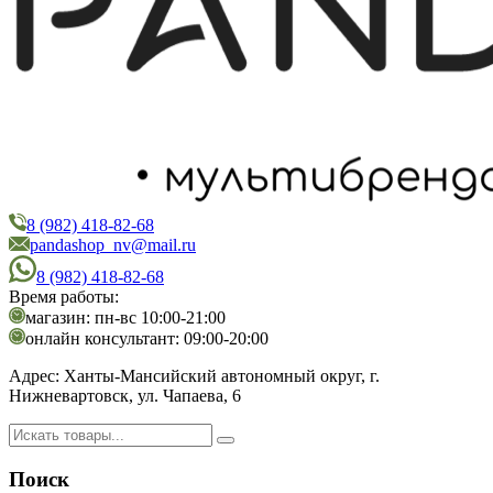
8 (982) 418-82-68
PandaShop
Интернет-магазин косметики
pandashop_nv@mail.ru
8 (982) 418-82-68
Время работы:
магазин: пн-вс 10:00-21:00
онлайн консультант: 09:00-20:00
Адрес:
Ханты-Мансийский автономный округ, г.
Нижневартовск, ул. Чапаева, 6
Поиск