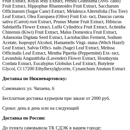
Fruit Extract, Royal Jelly Extract, Persea Gratissima (Avo- cado)
Fruit Extract, Hippophae Rhamnoides Fruit Extract, Saccharum
Officinarum (Sugar Cane) Extract, Melaleuca Alternifolia (Tea Tree)
Leaf Extract, Olea Europaea (Olive) Fruit Ext- ract, Daucus carota
sativa (Carrot) root Extract, Prunus Mume Fruit Extract, Hibiscus
Sabdariffa Flower Extract, Luffa Cylindrica Fruit Extract, Actinidia
Chinensis (Kiwi) Fruit Extract, Malus Domestica Fruit Extract,
Adansonia Digitata Seed Extract, Lactobacillus Ferment, Sodium
Acetate, Isopropyl Alcohol, Hamamelis Virgi- niana (Witch Hazel)
Leaf Extract, Salvia Offici- nalis (Sage) Leaf Extract, Melissa
Officinalis Leaf Extract, Mentha Piperita (Peppermint) Ext- ract,
Lavandula Angustifolia (Lavender) Flower Extract, Houttuynia
Cordata Extract, Eucalyptus Globulus Leaf Extract, Butylene
Glycol, Cl 17200 Ethylhexylglycerin, Cynanchum Atratum Extract
Доставка по Нижневартовску:
Самовывоз: ул. Чапаева, 6
Бесплатная доставка курьером при заказе от 2000 руб.
Сроки: день в день или на следующий
Доставка по России:
До пункта самовывоза ТК СДЭК в вашем городе: