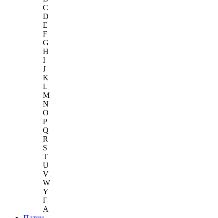
C
D
E
F
G
H
I
J
K
L
M
N
O
P
Q
R
S
T
U
V
W
Y
Г
A
Патчи