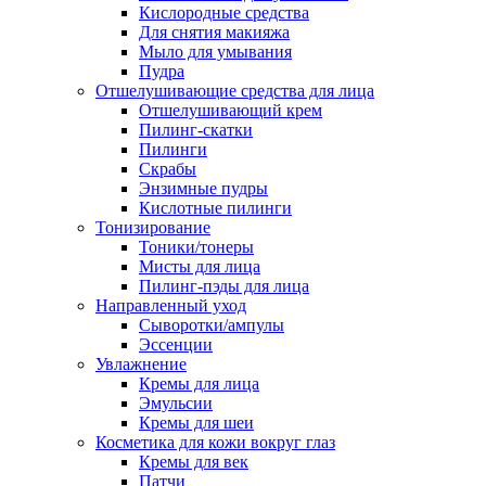
Кислородные средства
Для снятия макияжа
Мыло для умывания
Пудра
Отшелушивающие средства для лица
Отшелушивающий крем
Пилинг-скатки
Пилинги
Скрабы
Энзимные пудры
Кислотные пилинги
Тонизирование
Тоники/тонеры
Мисты для лица
Пилинг-пэды для лица
Направленный уход
Сыворотки/ампулы
Эссенции
Увлажнение
Кремы для лица
Эмульсии
Кремы для шеи
Косметика для кожи вокруг глаз
Кремы для век
Патчи