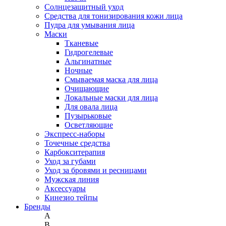
Солнцезащитный уход
Средства для тонизирования кожи лица
Пудра для умывания лица
Маски
Тканевые
Гидрогелевые
Альгинатные
Ночные
Смываемая маска для лица
Очищающие
Локальные маски для лица
Для овала лица
Пузырьковые
Осветляющие
Экспресс-наборы
Точечные средства
Карбокситерапия
Уход за губами
Уход за бровями и ресницами
Мужская линия
Аксессуары
Кинезио тейпы
Бренды
A
B