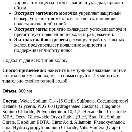
упрощает процессы расчесывания и укладки, придает
объем.
Экстракт маточного молочка
укрепляет защитный
барьер, устраняет ломкость и тусклость, наполняет
волосы жизненной силой.
Экстракт мяты
приятно охлаждает, успокаивает зуд и
препятствует появлению перхоти и раздражений.
Экстракт чайного дерева
регулирует работу сальных
желез, предупреждает появление жирности и
поддерживает чистоту волос.
Подходит для всех типов волос.
Способ применения:
нанесите шампунь на влажные чистые
волосы и кожу головы, мягко помассируйте 2-3 минуты и
тщательно смойте теплой водой.
Объем.
300 мл
Состав.
Water, Sodium C14-16 Olefin Sulfonate, Cocamidopropyl
Betaine, Glycerin, PEG-60 Hydrogenated Castor Ol, Fragrance,
Sodium Chloride, Polyquaternium-10, 1,2 -Hexanediol, Cocamide
MEA, Decyl Gluco- side Oryza Sativa (Rice) Bran Oil, Sodium
Citrate, Disodium EDTA, Citric Acid, Allantoin, Phenoxyethanol,
Guar Hydroxypropytrimonium Chloride, Vitis Vinifera (Grape)