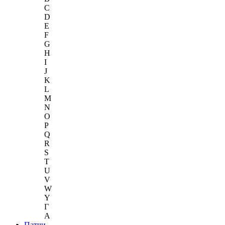
C
D
E
F
G
H
I
J
K
L
M
N
O
P
Q
R
S
T
U
V
W
Y
Г
A
Патчи