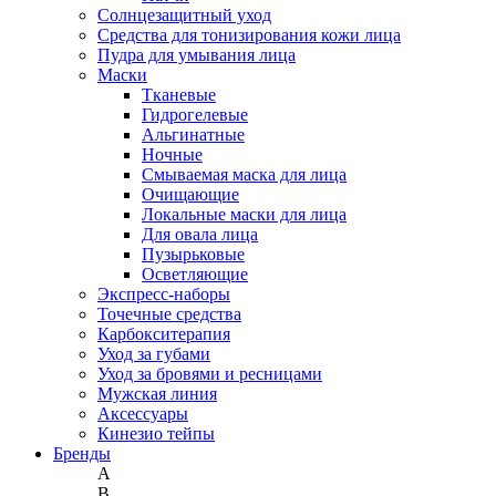
Солнцезащитный уход
Средства для тонизирования кожи лица
Пудра для умывания лица
Маски
Тканевые
Гидрогелевые
Альгинатные
Ночные
Смываемая маска для лица
Очищающие
Локальные маски для лица
Для овала лица
Пузырьковые
Осветляющие
Экспресс-наборы
Точечные средства
Карбокситерапия
Уход за губами
Уход за бровями и ресницами
Мужская линия
Аксессуары
Кинезио тейпы
Бренды
A
B