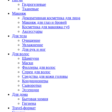
Гидрогелевые
Тканевые
Макияж
Декоративная косметика для лица
Макияж для глаз и бровей
Косметика для макияжа губ
Аксессуары
Для тела
Очищение
Увлажнение
Для рук и ног
Для волос
Шампуни
Маски
Филлеры для волос
Спреи для волос
Средства для кожи головы
Кондиционеры
Сыворотки
Эссенции
Для дома
Бытовая химия
Гигиена
Travel-формат