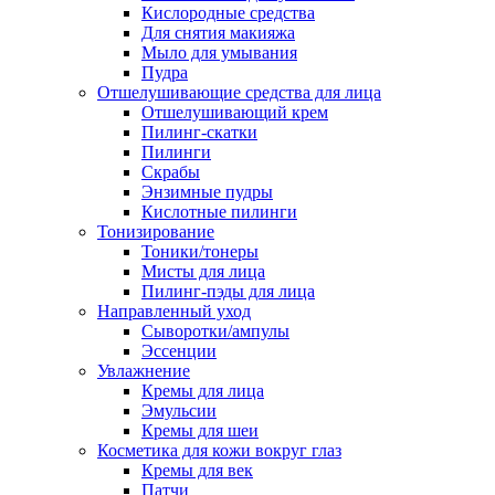
Кислородные средства
Для снятия макияжа
Мыло для умывания
Пудра
Отшелушивающие средства для лица
Отшелушивающий крем
Пилинг-скатки
Пилинги
Скрабы
Энзимные пудры
Кислотные пилинги
Тонизирование
Тоники/тонеры
Мисты для лица
Пилинг-пэды для лица
Направленный уход
Сыворотки/ампулы
Эссенции
Увлажнение
Кремы для лица
Эмульсии
Кремы для шеи
Косметика для кожи вокруг глаз
Кремы для век
Патчи