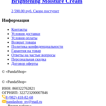
Brightening Moisture Cream
2,590.00
руб.
Скоро поступит
Информация
Контакты
Условия доставки
Условия оплаты
Возврат товара
Политика конфиденциальности
Гарантия на товар
Ответы на частые вопросы
Персональная скидка
Договор оферты
©
«PandaShop»
©
«PandaShop»
ИНН: 860322762821
ОГРНИП: 322723200007846
8 (982) 418-82-68
pandashop_nv@mail.ru
Время работы: