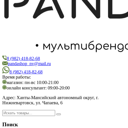
8 (982) 418-82-68
PandaShop
Интернет-магазин косметики
pandashop_nv@mail.ru
8 (982) 418-82-68
Время работы:
магазин: пн-вс 10:00-21:00
онлайн консультант: 09:00-20:00
Адрес:
Ханты-Мансийский автономный округ, г.
Нижневартовск, ул. Чапаева, 6
Поиск