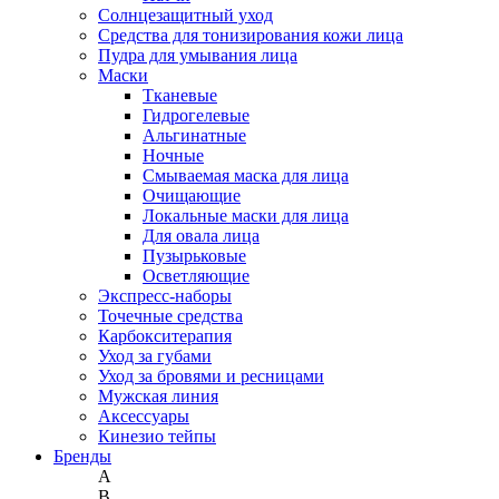
Солнцезащитный уход
Средства для тонизирования кожи лица
Пудра для умывания лица
Маски
Тканевые
Гидрогелевые
Альгинатные
Ночные
Смываемая маска для лица
Очищающие
Локальные маски для лица
Для овала лица
Пузырьковые
Осветляющие
Экспресс-наборы
Точечные средства
Карбокситерапия
Уход за губами
Уход за бровями и ресницами
Мужская линия
Аксессуары
Кинезио тейпы
Бренды
A
B