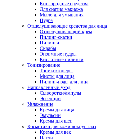
Кислородные средства
Для снятия макияжа
Мыло для умывания
Пудра
Отшелушивающие средства для лица
Отшелушивающий крем
Пилинг-скатки
Пилинги
Скрабы
Энзимные пудры
Кислотные пилинги
Тонизирование
Тоники/тонеры
Мисты для лица
Пилинг-пэды для лица
Направленный уход
Сыворотки/ампулы
Эссенции
Увлажнение
Кремы для лица
Эмульсии
Кремы для шеи
Косметика для кожи вокруг глаз
Кремы для век
Патчи