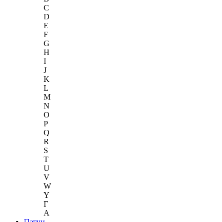
C
D
E
F
G
H
I
J
K
L
M
N
O
P
Q
R
S
T
U
V
W
Y
Г
A
Патчи