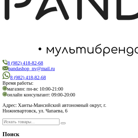
8 (982) 418-82-68
PandaShop
Интернет-магазин косметики
pandashop_nv@mail.ru
8 (982) 418-82-68
Время работы:
магазин: пн-вс 10:00-21:00
онлайн консультант: 09:00-20:00
Адрес:
Ханты-Мансийский автономный округ, г.
Нижневартовск, ул. Чапаева, 6
Поиск