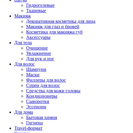
Гидрогелевые
Тканевые
Макияж
Декоративная косметика для лица
Макияж для глаз и бровей
Косметика для макияжа губ
Аксессуары
Для тела
Очищение
Увлажнение
Для рук и ног
Для волос
Шампуни
Маски
Филлеры для волос
Спреи для волос
Средства для кожи головы
Кондиционеры
Сыворотки
Эссенции
Для дома
Бытовая химия
Гигиена
Travel-формат