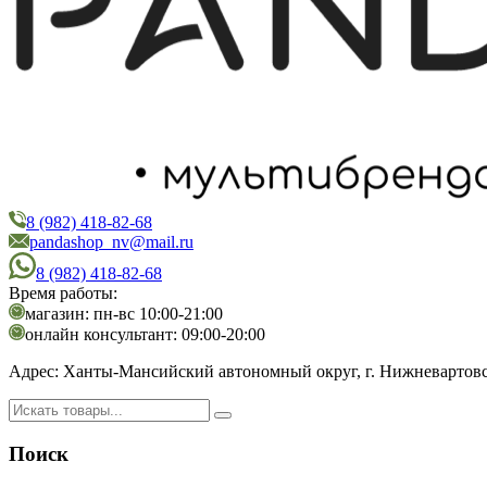
8 (982) 418-82-68
PandaShop
Интернет-магазин косметики
pandashop_nv@mail.ru
8 (982) 418-82-68
Время работы:
магазин: пн-вс 10:00-21:00
онлайн консультант: 09:00-20:00
Адрес:
Ханты-Мансийский автономный округ, г. Нижневартовск,
Поиск