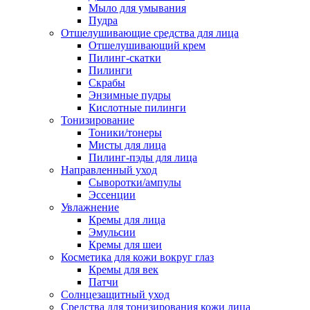
Мыло для умывания
Пудра
Отшелушивающие средства для лица
Отшелушивающий крем
Пилинг-скатки
Пилинги
Скрабы
Энзимные пудры
Кислотные пилинги
Тонизирование
Тоники/тонеры
Мисты для лица
Пилинг-пэды для лица
Направленный уход
Сыворотки/ампулы
Эссенции
Увлажнение
Кремы для лица
Эмульсии
Кремы для шеи
Косметика для кожи вокруг глаз
Кремы для век
Патчи
Солнцезащитный уход
Средства для тонизирования кожи лица