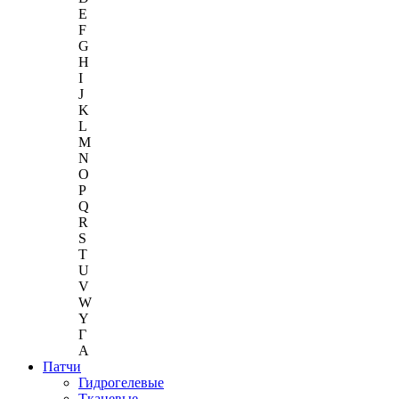
E
F
G
H
I
J
K
L
M
N
O
P
Q
R
S
T
U
V
W
Y
Г
A
Патчи
Гидрогелевые
Тканевые