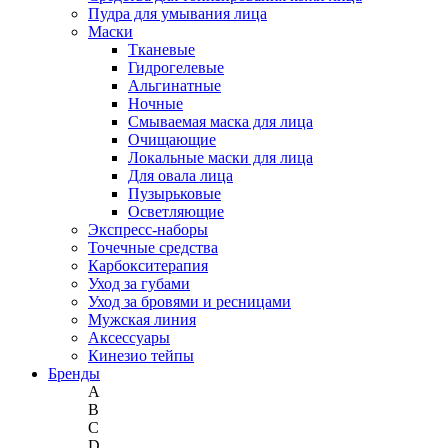
Пудра для умывания лица
Маски
Тканевые
Гидрогелевые
Альгинатные
Ночные
Смываемая маска для лица
Очищающие
Локальные маски для лица
Для овала лица
Пузырьковые
Осветляющие
Экспресс-наборы
Точечные средства
Карбокситерапия
Уход за губами
Уход за бровями и ресницами
Мужская линия
Аксессуары
Кинезио тейпы
Бренды
A
B
C
D