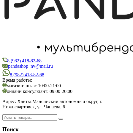
8 (982) 418-82-68
PandaShop
Интернет-магазин косметики
pandashop_nv@mail.ru
8 (982) 418-82-68
Время работы:
магазин: пн-вс 10:00-21:00
онлайн консультант: 09:00-20:00
Адрес:
Ханты-Мансийский автономный округ, г.
Нижневартовск, ул. Чапаева, 6
Поиск