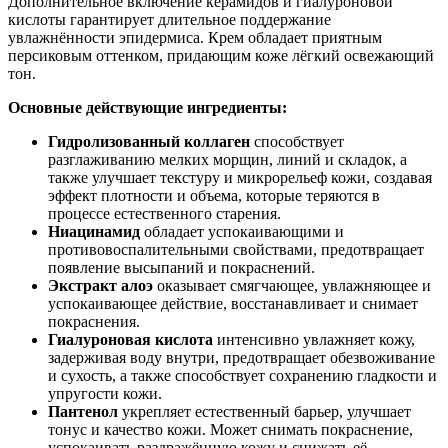
Дополнительное включение керамидов и гиалуроновой
кислоты гарантирует длительное поддержание
увлажнённости эпидермиса. Крем обладает приятным
персиковым оттенком, придающим коже лёгкий освежающий
тон.
Основные действующие ингредиенты:
Гидролизованный коллаген
способствует
разглаживанию мелких морщин, линий и складок, а
также улучшает текстуру и микрорельеф кожи, создавая
эффект плотности и объема, которые теряются в
процессе естественного старения.
Ниацинамид
обладает успокаивающими и
противовоспалительными свойствами, предотвращает
появление высыпаний и покраснений.
Экстракт алоэ
оказывает смягчающее, увлажняющее и
успокаивающее действие, восстанавливает и снимает
покраснения.
Гиалуроновая кислота
интенсивно увлажняет кожу,
задерживая воду внутри, предотвращает обезвоживание
и сухость, а также способствует сохранению гладкости и
упругости кожи.
Пантенол
укрепляет естественный барьер, улучшает
тонус и качество кожи. Может снимать покраснение,
успокаивать раздражённую кожу и снижать её