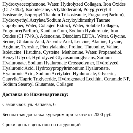
Hydroxyacetophenone, Water, Hydrolyzed Collagen, Iron Oxides
(CI 77492), Isododecane, Octyldodecanol, Polyglyceryl-4
Isostearate, Isopropyl Titanium Triisostearate, Fragrance(Parfum),
Hydroxyethyl Acrylate/Sodium Acryloyldimethyl Taurate
Copolymer, Water, Collagen Extract, Water, Soluble Collagen,
Fragrance(Parfum), Xanthan Gum, Sodium Hyaluronate, Iron
Oxides (CI 77491), Adenosine, Disodium EDTA, Water, Glycine,
Serine, Glutamic Acid, Aspartic Acid, Leucine, Alanine, Lysine,
Arginine, Tyrosine, Phenylalanine, Proline, Threonine, Valine,
Isoleucine, Histidine, Cysteine, Methionine, Water, Propanediol,
Benzyl Glycol, Hydrolyzed Glycosaminoglycans, Sodium
Hyaluronate, Sodium Hyaluronate Crosspolymer, Hydrolyzed
Hyaluronic Acid, Hydroxypropyltrimonium Hyaluronate,
Hyaluronic Acid, Sodium Acetylated Hyaluronate, Glycerin,
Caprylic/Capric Triglyceride, Hydrogenated Lecithin, Ceramide NP,
Sodium Stearoyl Glutamate, Collagen
Доставка по Нижневартовску:
Самовывоз: ул. Чапаева, 6
Бесплатная доставка курьером при заказе от 2000 руб.
Сроки: день в день или на следующий