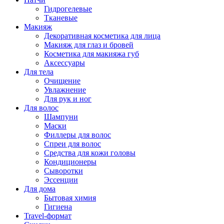
Гидрогелевые
Тканевые
Макияж
Декоративная косметика для лица
Макияж для глаз и бровей
Косметика для макияжа губ
Аксессуары
Для тела
Очищение
Увлажнение
Для рук и ног
Для волос
Шампуни
Маски
Филлеры для волос
Спреи для волос
Средства для кожи головы
Кондиционеры
Сыворотки
Эссенции
Для дома
Бытовая химия
Гигиена
Travel-формат