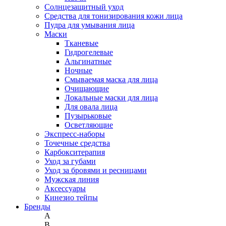
Солнцезащитный уход
Средства для тонизирования кожи лица
Пудра для умывания лица
Маски
Тканевые
Гидрогелевые
Альгинатные
Ночные
Смываемая маска для лица
Очищающие
Локальные маски для лица
Для овала лица
Пузырьковые
Осветляющие
Экспресс-наборы
Точечные средства
Карбокситерапия
Уход за губами
Уход за бровями и ресницами
Мужская линия
Аксессуары
Кинезио тейпы
Бренды
A
B