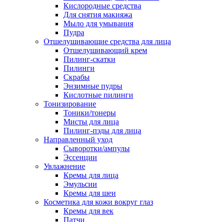
Кислородные средства
Для снятия макияжа
Мыло для умывания
Пудра
Отшелушивающие средства для лица
Отшелушивающий крем
Пилинг-скатки
Пилинги
Скрабы
Энзимные пудры
Кислотные пилинги
Тонизирование
Тоники/тонеры
Мисты для лица
Пилинг-пэды для лица
Направленный уход
Сыворотки/ампулы
Эссенции
Увлажнение
Кремы для лица
Эмульсии
Кремы для шеи
Косметика для кожи вокруг глаз
Кремы для век
Патчи