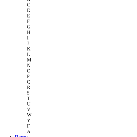
C
D
E
F
G
H
I
J
K
L
M
N
O
P
Q
R
S
T
U
V
W
Y
Г
A
Патчи