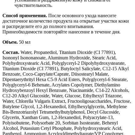
чувствительность.
Способ применения.
После основного ухода нанесите
достаточное количество продукта на открытые участки кожи
и распределите его до полного впитывания.
Принеобходимости повторяйте нанесение в течение дня
.
Объем.
50 мл
Состав.
Water, Propanediol, Titanium Dioxide (CI 77891),
Isononyl Isononanoate, Aluminum Hydroxide, Stearic Acid,
Polyhydroxystearic Acid, Polyglyceryl-2 Dipolyhydroxystearate,
Titanium Dioxide (CI 77891), Butyloctyl Salicylate, C12-15 Alkyl
Benzoate, Coco-Caprylate/Caprate, Diisostearyl Malate,
Dipentaerythrityl Hexa C5-9 Acid Esters, Polyglyceryl-6 Stearate,
Polyglyceryl-6 Behenate, Acrylates Copolymer, Diethylamino
Hydroxybenzoyl Hexyl Benzoate, Niacinamide, C14-22 Alcohols,
C12-20 Alkyl Glucoside, Water, Glucose, Ethylhexyl Triazone,
Water, Chlorella Vulgaris Extract, Fructooligosaccharides, Fructose,
Butylene Glycol, 1,2-Hexanediol, Ethylhexylglycerin, Methylene
Bis-Benzotriazolyl Tetramethylbutylphenol, Decyl Glucoside,
Glycerin, Xanthan Gum, 1,2-Hexanediol, Polyacrylate-13,
Polyisobutene, Polysorbate 20, Sorbitan Isostearate, Behenyl
Alcohol, Potassium Cetyl Phosphate, Polyhydroxystearic Acid,
Panthenol, Ammonium Acryloyldimethyltaurate/VP Copolymer,