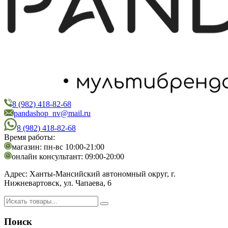
8 (982) 418-82-68
PandaShop
Интернет-магазин косметики
pandashop_nv@mail.ru
8 (982) 418-82-68
Время работы:
магазин: пн-вс 10:00-21:00
онлайн консультант: 09:00-20:00
Адрес:
Ханты-Мансийский автономный округ, г.
Нижневартовск, ул. Чапаева, 6
Поиск