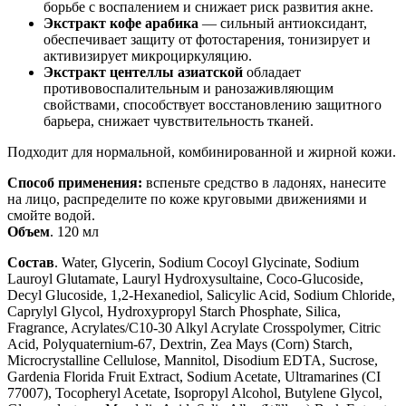
борьбе с воспалением и снижает риск развития акне.
Экстракт кофе арабика
— сильный антиоксидант,
обеспечивает защиту от фотостарения, тонизирует и
активизирует микроциркуляцию.
Экстракт центеллы азиатской
обладает
противовоспалительным и ранозаживляющим
свойствами, способствует восстановлению защитного
барьера, снижает чувствительность тканей.
Подходит для нормальной, комбинированной и жирной кожи.
Способ применения:
вспеньте средство в ладонях, нанесите
на лицо, распределите по коже круговыми движениями и
смойте водой.
Объем
. 120 мл
Состав
. Water, Glycerin, Sodium Cocoyl Glycinate, Sodium
Lauroyl Glutamate, Lauryl Hydroxysultaine, Coco-Glucoside,
Decyl Glucoside, 1,2-Hexanediol, Salicylic Acid, Sodium Chloride,
Caprylyl Glycol, Hydroxypropyl Starch Phosphate, Silica,
Fragrance, Acrylates/C10-30 Alkyl Acrylate Crosspolymer, Citric
Acid, Polyquaternium-67, Dextrin, Zea Mays (Corn) Starch,
Microcrystalline Cellulose, Mannitol, Disodium EDTA, Sucrose,
Gardenia Florida Fruit Extract, Sodium Acetate, Ultramarines (CI
77007), Tocopheryl Acetate, Isopropyl Alcohol, Butylene Glycol,