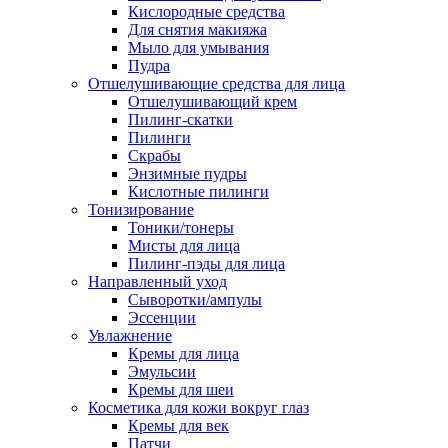
Кислородные средства
Для снятия макияжа
Мыло для умывания
Пудра
Отшелушивающие средства для лица
Отшелушивающий крем
Пилинг-скатки
Пилинги
Скрабы
Энзимные пудры
Кислотные пилинги
Тонизирование
Тоники/тонеры
Мисты для лица
Пилинг-пэды для лица
Направленный уход
Сыворотки/ампулы
Эссенции
Увлажнение
Кремы для лица
Эмульсии
Кремы для шеи
Косметика для кожи вокруг глаз
Кремы для век
Патчи