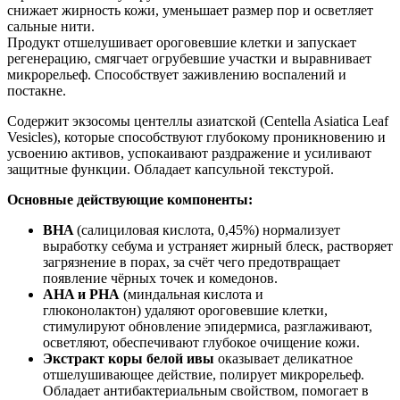
снижает жирность кожи, уменьшает размер пор и осветляет
сальные нити.
Продукт отшелушивает ороговевшие клетки и запускает
регенерацию, смягчает огрубевшие участки и выравнивает
микрорельеф. Способствует заживлению воспалений и
постакне.
Содержит экзосомы центеллы азиатской (Centella Asiatica Leaf
Vesicles), которые способствуют глубокому проникновению и
усвоению активов, успокаивают раздражение и усиливают
защитные функции. Обладает капсульной текстурой.
Основные действующие компоненты:
BHA
(салициловая кислота, 0,45%) нормализует
выработку себума и устраняет жирный блеск, растворяет
загрязнение в порах, за счёт чего предотвращает
появление чёрных точек и комедонов.
AHA и PHA
(миндальная кислота и
глюконолактон) удаляют ороговевшие клетки,
стимулируют обновление эпидермиса, разглаживают,
осветляют, обеспечивают глубокое очищение кожи.
Экстракт коры белой ивы
оказывает деликатное
отшелушивающее действие, полирует микрорельеф.
Обладает антибактериальным свойством, помогает в