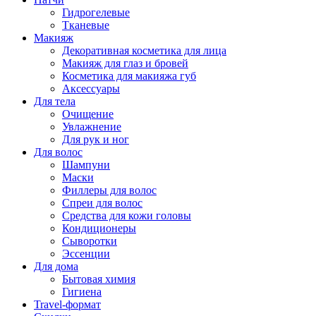
Гидрогелевые
Тканевые
Макияж
Декоративная косметика для лица
Макияж для глаз и бровей
Косметика для макияжа губ
Аксессуары
Для тела
Очищение
Увлажнение
Для рук и ног
Для волос
Шампуни
Маски
Филлеры для волос
Спреи для волос
Средства для кожи головы
Кондиционеры
Сыворотки
Эссенции
Для дома
Бытовая химия
Гигиена
Travel-формат