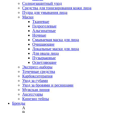
Солнцезащитный уход
Средства для тонизирования кожи лица
Пудра для умывания лица
Маски
Тканевые
Гидрогелевые
Альгинатные
Ночные
Смываемая маска для лица
Очищающие
Локальные маски для лица
Для овала лица
Пузырьковые
Осветляющие
Экспресс-наборы
Точечные средства
Карбокситерапия
Уход за губами
Уход за бровями и ресницами
Мужская линия
Аксессуары
Кинезио тейпы
Бренды
A
B