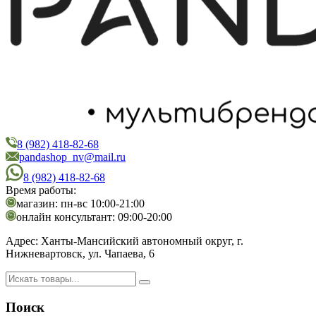
8 (982) 418-82-68
PandaShop
Интернет-магазин косметики
pandashop_nv@mail.ru
8 (982) 418-82-68
Время работы:
магазин: пн-вс 10:00-21:00
онлайн консультант: 09:00-20:00
Адрес:
Ханты-Мансийский автономный округ, г.
Нижневартовск, ул. Чапаева, 6
Поиск