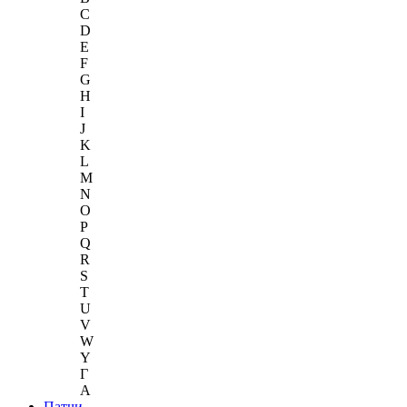
C
D
E
F
G
H
I
J
K
L
M
N
O
P
Q
R
S
T
U
V
W
Y
Г
A
Патчи