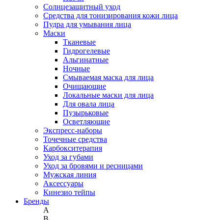
Солнцезащитный уход
Средства для тонизирования кожи лица
Пудра для умывания лица
Маски
Тканевые
Гидрогелевые
Альгинатные
Ночные
Смываемая маска для лица
Очищающие
Локальные маски для лица
Для овала лица
Пузырьковые
Осветляющие
Экспресс-наборы
Точечные средства
Карбокситерапия
Уход за губами
Уход за бровями и ресницами
Мужская линия
Аксессуары
Кинезио тейпы
Бренды
A
B