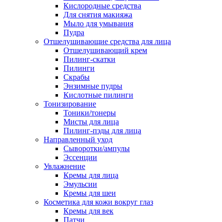
Кислородные средства
Для снятия макияжа
Мыло для умывания
Пудра
Отшелушивающие средства для лица
Отшелушивающий крем
Пилинг-скатки
Пилинги
Скрабы
Энзимные пудры
Кислотные пилинги
Тонизирование
Тоники/тонеры
Мисты для лица
Пилинг-пэды для лица
Направленный уход
Сыворотки/ампулы
Эссенции
Увлажнение
Кремы для лица
Эмульсии
Кремы для шеи
Косметика для кожи вокруг глаз
Кремы для век
Патчи