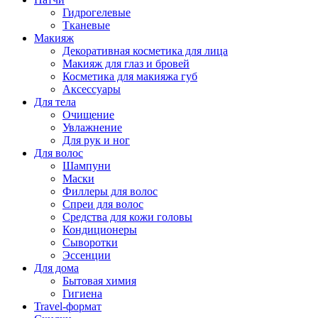
Гидрогелевые
Тканевые
Макияж
Декоративная косметика для лица
Макияж для глаз и бровей
Косметика для макияжа губ
Аксессуары
Для тела
Очищение
Увлажнение
Для рук и ног
Для волос
Шампуни
Маски
Филлеры для волос
Спреи для волос
Средства для кожи головы
Кондиционеры
Сыворотки
Эссенции
Для дома
Бытовая химия
Гигиена
Travel-формат