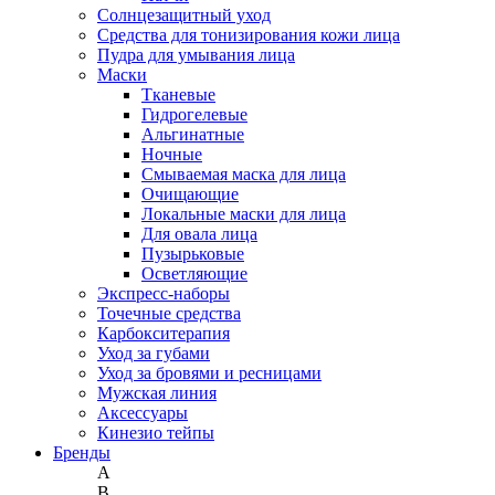
Солнцезащитный уход
Средства для тонизирования кожи лица
Пудра для умывания лица
Маски
Тканевые
Гидрогелевые
Альгинатные
Ночные
Смываемая маска для лица
Очищающие
Локальные маски для лица
Для овала лица
Пузырьковые
Осветляющие
Экспресс-наборы
Точечные средства
Карбокситерапия
Уход за губами
Уход за бровями и ресницами
Мужская линия
Аксессуары
Кинезио тейпы
Бренды
A
B