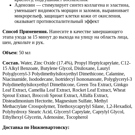
Аденозин — стимулирует синтез коллагена и эластина,
уменьшает видимость морщин и заломов, выравнивает
микрорельеф, защищает клетки кожи от окисления,
оказывает противоспалительный эффект
Способ Применения.
Нанесите в качестве завершающего
этапа ухода за 15 минут до выхода на улицу на область лица,
шеи, декольте и рук.
Объем
: 50 мл
Состав.
Water, Zinc Oxide (17.4%), Propyl Heptylcaprylate, C12-
15 Alkyl Benzoate, Butylene Glycol, Disiloxane, Lauryl
Polyglyceryl-3 Polydimethylsiloxyethyl Dimethicone, Calamine,
Niacinamide, Isododecane, Isotridecyl Isononanoate, Polyglyceryl-3
Polydimethylsiloxyethyl Dimethicone, Green Tea Extract, Ginkgo
Leaf Extract, Camellia Leaf Extract, Rocket Leaf Extract, Wheat
Sprout Extract, Broccoli Sprout Extract, Alfalfa Extract,
Disteadimonium Hectorite, Magnesium Sulfate, Methyl
Methacrylate Crosspolymer, Triethoxycaprylyl Silane, 1,2-Hexadiol,
Polyhydroxy Stearic Acid, Glyceryl Caprylate, Caprylyl Glycol,
Ethylhexyl Glycerin, Adenosine, Tocopherol
Доставка по Нижневартовску: