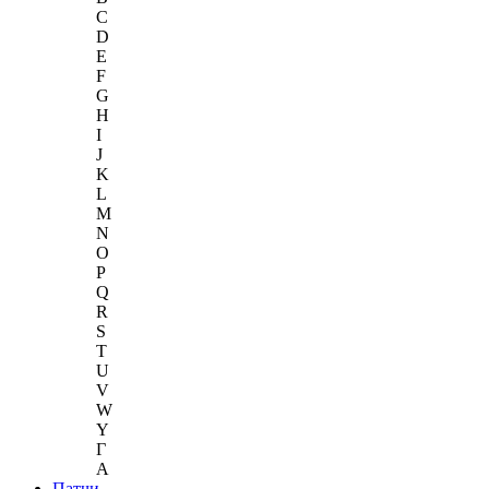
C
D
E
F
G
H
I
J
K
L
M
N
O
P
Q
R
S
T
U
V
W
Y
Г
A
Патчи