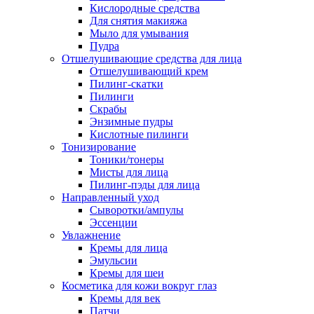
Кислородные средства
Для снятия макияжа
Мыло для умывания
Пудра
Отшелушивающие средства для лица
Отшелушивающий крем
Пилинг-скатки
Пилинги
Скрабы
Энзимные пудры
Кислотные пилинги
Тонизирование
Тоники/тонеры
Мисты для лица
Пилинг-пэды для лица
Направленный уход
Сыворотки/ампулы
Эссенции
Увлажнение
Кремы для лица
Эмульсии
Кремы для шеи
Косметика для кожи вокруг глаз
Кремы для век
Патчи