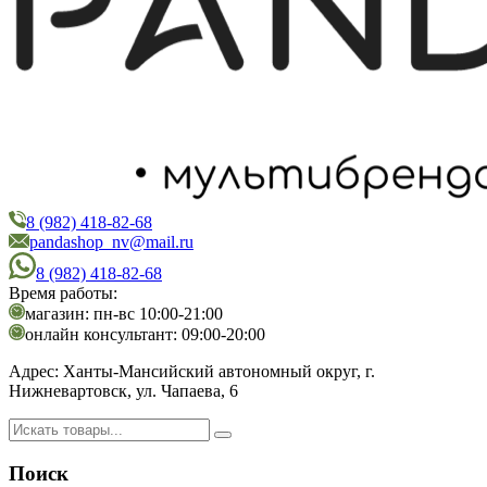
8 (982) 418-82-68
PandaShop
Интернет-магазин косметики
pandashop_nv@mail.ru
8 (982) 418-82-68
Время работы:
магазин: пн-вс 10:00-21:00
онлайн консультант: 09:00-20:00
Адрес:
Ханты-Мансийский автономный округ, г.
Нижневартовск, ул. Чапаева, 6
Поиск