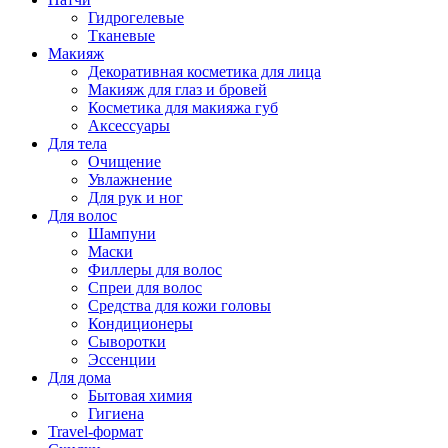
Гидрогелевые
Тканевые
Макияж
Декоративная косметика для лица
Макияж для глаз и бровей
Косметика для макияжа губ
Аксессуары
Для тела
Очищение
Увлажнение
Для рук и ног
Для волос
Шампуни
Маски
Филлеры для волос
Спреи для волос
Средства для кожи головы
Кондиционеры
Сыворотки
Эссенции
Для дома
Бытовая химия
Гигиена
Travel-формат