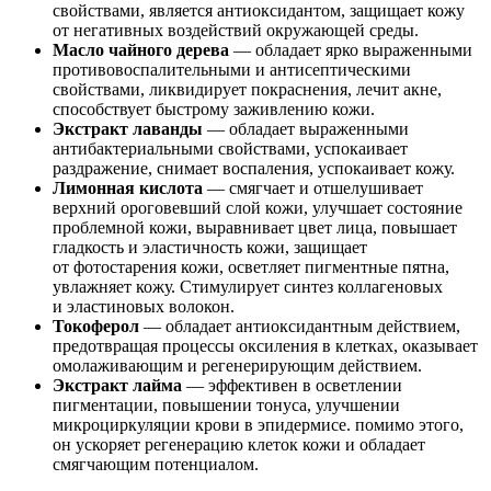
свойствами, является антиоксидантом, защищает кожу
от негативных воздействий окружающей среды.
Масло чайного дерева
— обладает ярко выраженными
противовоспалительными и антисептическими
свойствами, ликвидирует покраснения, лечит акне,
способствует быстрому заживлению кожи.
Экстракт лаванды
— обладает выраженными
антибактериальными свойствами, успокаивает
раздражение, снимает воспаления, успокаивает кожу.
Лимонная кислота
— смягчает и отшелушивает
верхний ороговевший слой кожи, улучшает состояние
проблемной кожи, выравнивает цвет лица, повышает
гладкость и эластичность кожи, защищает
от фотостарения кожи, осветляет пигментные пятна,
увлажняет кожу. Стимулирует синтез коллагеновых
и эластиновых волокон.
Токоферол
— обладает антиоксидантным действием,
предотвращая процессы оксиления в клетках, оказывает
омолаживающим и регенерирующим действием.
Экстракт лайма
— эффективен в осветлении
пигментации, повышении тонуса, улучшении
микроциркуляции крови в эпидермисе. помимо этого,
он ускоряет регенерацию клеток кожи и обладает
смягчающим потенциалом.