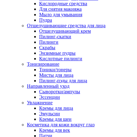
Кислородные средства
Для снятия макияжа
Мыло для умывания
Пудра
Отшелушивающие средства для лица
Отшелушивающий крем
Пилинг-скатки
Пилинги
Скрабы
Энзимные пудры
Кислотные пилинги
Тонизирование
Тоники/тонеры
Мисты для лица
Пилинг-пэды для лица
Направленный уход
Сыворотки/ампулы
Эссенции
Увлажнение
Кремы для лица
Эмульсии
Кремы для шеи
Косметика для кожи вокруг глаз
Кремы для век
Патчи