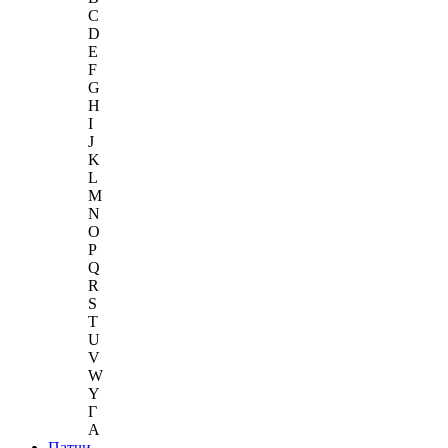
C
D
E
F
G
H
I
J
K
L
M
N
O
P
Q
R
S
T
U
V
W
Y
Г
A
Патчи