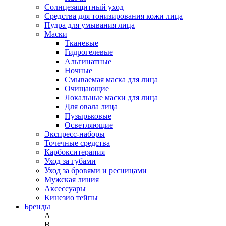
Солнцезащитный уход
Средства для тонизирования кожи лица
Пудра для умывания лица
Маски
Тканевые
Гидрогелевые
Альгинатные
Ночные
Смываемая маска для лица
Очищающие
Локальные маски для лица
Для овала лица
Пузырьковые
Осветляющие
Экспресс-наборы
Точечные средства
Карбокситерапия
Уход за губами
Уход за бровями и ресницами
Мужская линия
Аксессуары
Кинезио тейпы
Бренды
A
B