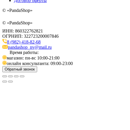
Договор оферты
©
«PandaShop»
©
«PandaShop»
ИНН: 860322762821
ОГРНИП: 322723200007846
8 (982) 418-82-68
pandashop_nv@mail.ru
Время работы:
магазин: пн-вс 10:00-21:00
онлайн консультанта: 09:00-23:00
Обратный звонок