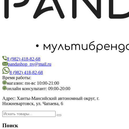
8 (982) 418-82-68
PandaShop
Интернет-магазин косметики
pandashop_nv@mail.ru
8 (982) 418-82-68
Время работы:
магазин: пн-вс 10:00-21:00
онлайн консультант: 09:00-20:00
Адрес:
Ханты-Мансийский автономный округ, г.
Нижневартовск, ул. Чапаева, 6
Поиск