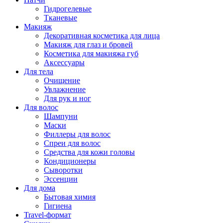
Гидрогелевые
Тканевые
Макияж
Декоративная косметика для лица
Макияж для глаз и бровей
Косметика для макияжа губ
Аксессуары
Для тела
Очищение
Увлажнение
Для рук и ног
Для волос
Шампуни
Маски
Филлеры для волос
Спреи для волос
Средства для кожи головы
Кондиционеры
Сыворотки
Эссенции
Для дома
Бытовая химия
Гигиена
Travel-формат