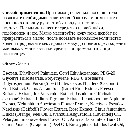
Способ применения.
При помощи специального шпателя
извлеките необходимое количество бальзама и поместите на
внешнюю сторону руки, чтобы продукт немного
подтаял. Пальцами нанесите средство на лоб, щёки,
подбородок и нос. Мягко массируйте кожу пока щербет не
превратиться в масло, после добавьте небольшое количество
воды и продолжите массировать кожу до полного растворения
макияжа. Смойте остатки средства и промокните лицо
полотенцем.
Объем.
50 мл
Состав.
Ethylhexyl Palmitate, Cetyl Ethylhexanoate, PEG-20
Glyceryl Triisostearate, Polyethylene, PEG-8 Isostearate,
Butyrospermum Parkii (Shea) Butter, Cocos Nucifera (Coconut)
Fruit Extract, Citrus Aurantifolia (Lime) Fruit Extract, Freesia
Refracta Extract, Iris Versicolor Extract, Jasminum Officinale
(Jasmine) Extract, Lilium Tigrinum Extract, Leontopodium Alpinum
Extract, Nelumbium Speciosum Flower Extract, Narcissus Pseudo-
Narcissus (Daffodil) Flower Extract, Rose Extract, Citrus Aurantium
Dulcis (Orange) Peel Oil, Lavandula Angustifolia (Lavender) Oil,
Pelargonium Graveolens Flower Oil, Amyris Balsamifera Bark Oil,
Citrus Paradisi (Grapefruit) Peel Oil, Eucalyptus Globulus Leaf Oil,