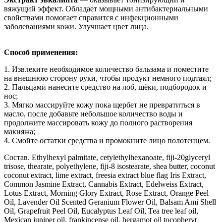
вяжущий эффект. Обладает мощными антибактериальными
свойствами помогает справится с инфекционными
заболеваниями кожи. Улучшает цвет лица.
Способ применения:
1. Извлеките необходимое количество бальзама и поместите
на внешнюю сторону руки, чтобы продукт немного подтаял;
2. Пальцами нанесите средство на лоб, щёки, подбородок и
нос;
3. Мягко массируйте кожу пока щербет не превратиться в
масло, после добавьте небольшое количество воды и
продолжите массировать кожу до полного растворения
макияжа;
4. Смойте остатки средства и промокните лицо полотенцем.
Состав. Ethylhexyl palmitate, cetylethylhexanoate, fiji-20glyceryl
trisose, thearate, polyethylene, fiji-8 isostearate, shea butter, coconut
coconut extract, lime extract, freesia extract blue flag Iris Extract,
Common Jasmine Extract, Cannabis Extract, Edelweiss Extract,
Lotus Extract, Morning Glory Extract, Rose Extract, Orange Peel
Oil, Lavender Oil Scented Geranium Flower Oil, Balsam Ami Shell
Oil, Grapefruit Peel Oil, Eucalyptus Leaf Oil, Tea tree leaf oil,
Mexican juniper oil, frankincense oil. bergamot oil tocopheryt