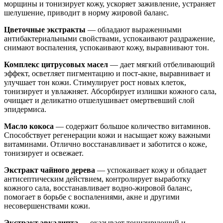
морщины и тонизирует кожу, ускоряет заживление, устраняет
шелушение, приводит в норму жировой баланс.
Цветочные экстракты
— обладают выраженными
антибактериальными свойствами, успокаивают раздражение,
снимают воспаления, успокаивают кожу, выравнивают тон.
Комплекс цитрусовых масел
— дает мягкий отбеливающий
эффект, осветляет пигментацию и пост-акне, выравнивает и
улучшает тон кожи. Стимулирует рост новых клеток,
тонизирует и увлажняет. Абсорбирует излишки кожного сала,
очищает и деликатно отшелушивает омертвевший слой
эпидермиса.
Масло кокоса
— содержит большое количество витаминов.
Способствует регенерации кожи и насыщает кожу важными
витаминами. Отлично восстанавливает и заботится о коже,
тонизирует и освежает.
Экстракт чайного дерева
— успокаивает кожу и обладает
антисептическим действием, контролирует выработку
кожного сала, восстанавливает водно-жировой баланс,
помогает в борьбе с воспалениями, акне и другими
несовершенствами кожи.
Экстракт эвкалипта
— оказывает тонизирующий и