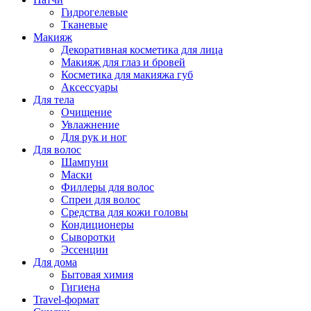
Гидрогелевые
Тканевые
Макияж
Декоративная косметика для лица
Макияж для глаз и бровей
Косметика для макияжа губ
Аксессуары
Для тела
Очищение
Увлажнение
Для рук и ног
Для волос
Шампуни
Маски
Филлеры для волос
Спреи для волос
Средства для кожи головы
Кондиционеры
Сыворотки
Эссенции
Для дома
Бытовая химия
Гигиена
Travel-формат