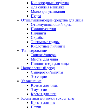
Кислородные средства
Для снятия макияжа
Мыло для умывания
Пудра
Отшелушивающие средства для лица
Отшелушивающий крем
Пилинг-скатки
Пилинги
Скрабы
Энзимные пудры
Кислотные пилинги
Тонизирование
Тоники/тонеры
Мисты для лица
Пилинг-пэды для лица
Направленный уход
Сыворотки/ампулы
Эссенции
Увлажнение
Кремы для лица
Эмульсии
Кремы для шеи
Косметика для кожи вокруг глаз
Кремы для век
Патчи