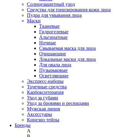
Солнцезащитный уход
Средства для тонизирования кожи лица
Пудра для умывания лица
Маски
Тканевые
Гидрогелевые
Альгинатные
Ночные
Смываемая маска для лица
Очищающие
Локальные маски для лица
Для овала лица
Пузырьковые
Осветляющие
Экспресс-наборы
Точечные средства
Карбокситерапия
Уход за губами
Уход за бровями и ресницами
Мужская линия
Аксессуары
Кинезио тейпы
Бренды
A
B