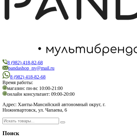
8 (982) 418-82-68
PandaShop
Интернет-магазин косметики
pandashop_nv@mail.ru
8 (982) 418-82-68
Время работы:
магазин: пн-вс 10:00-21:00
онлайн консультант: 09:00-20:00
Адрес:
Ханты-Мансийский автономный округ, г.
Нижневартовск, ул. Чапаева, 6
Поиск