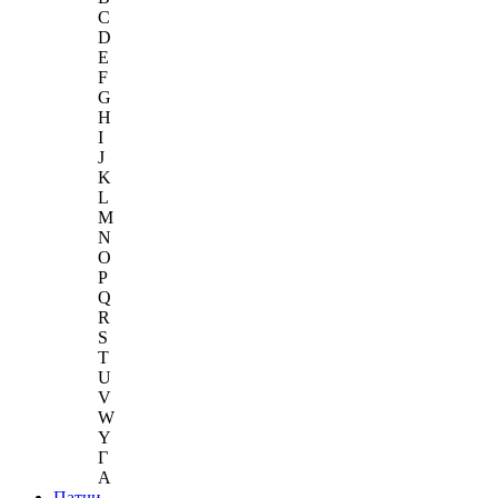
C
D
E
F
G
H
I
J
K
L
M
N
O
P
Q
R
S
T
U
V
W
Y
Г
A
Патчи