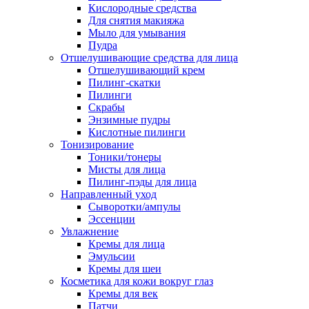
Кислородные средства
Для снятия макияжа
Мыло для умывания
Пудра
Отшелушивающие средства для лица
Отшелушивающий крем
Пилинг-скатки
Пилинги
Скрабы
Энзимные пудры
Кислотные пилинги
Тонизирование
Тоники/тонеры
Мисты для лица
Пилинг-пэды для лица
Направленный уход
Сыворотки/ампулы
Эссенции
Увлажнение
Кремы для лица
Эмульсии
Кремы для шеи
Косметика для кожи вокруг глаз
Кремы для век
Патчи