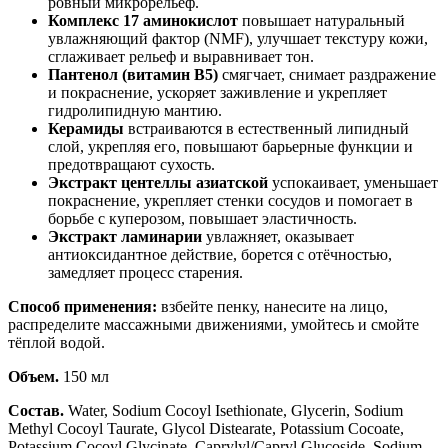
ровный микрорельеф.
Комплекс 17 аминокислот
повышает натуральный
увлажняющий фактор (NMF), улучшает текстуру кожи,
сглаживает рельеф и выравнивает тон.
Пантенол (витамин B5)
смягчает, снимает раздражение
и покраснение, ускоряет заживление и укрепляет
гидролипидную мантию.
Керамиды
встраиваются в естественный липидный
слой, укрепляя его, повышают барьерные функции и
предотвращают сухость.
Экстракт центеллы азиатской
успокаивает, уменьшает
покраснение, укрепляет стенки сосудов и помогает в
борьбе с куперозом, повышает эластичность.
Экстракт ламинарии
увлажняет, оказывает
антиоксидантное действие, борется с отёчностью,
замедляет процесс старения.
Способ применения:
взбейте пенку, нанесите на лицо,
распределите массажными движениями, умойтесь и смойте
тёплой водой.
Объем.
150 мл
Состав.
Water, Sodium Cocoyl Isethionate, Glycerin, Sodium
Methyl Cocoyl Taurate, Glycol Distearate, Potassium Cocoate,
Potassium Cocoyl Glycinate, Caprylyl/Capryl Glucoside, Sodium