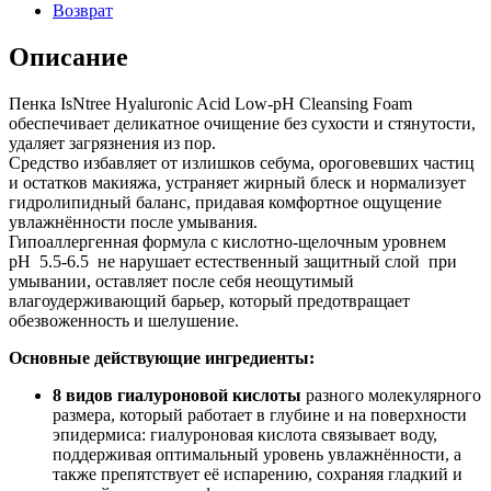
Возврат
Описание
Пенка IsNtree Hyaluronic Acid Low-pH Cleansing Foam
обеспечивает деликатное очищение без сухости и стянутости,
удаляет загрязнения из пор.
Средство избавляет от излишков себума, ороговевших частиц
и остатков макияжа, устраняет жирный блеск и нормализует
гидролипидный баланс, придавая комфортное ощущение
увлажнённости после умывания.
Гипоаллергенная формула с кислотно-щелочным уровнем
pH 5.5-6.5 не нарушает естественный защитный слой при
умывании, оставляет после себя неощутимый
влагоудерживающий барьер, который предотвращает
обезвоженность и шелушение.
Основные действующие ингредиенты:
8 видов гиалуроновой кислоты
разного молекулярного
размера, который работает в глубине и на поверхности
эпидермиса: гиалуроновая кислота связывает воду,
поддерживая оптимальный уровень увлажнённости, а
также препятствует её испарению, сохраняя гладкий и