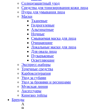
Солнцезащитный уход
Средства для тонизирования кожи лица
Пудра для умывания лица
Маски
Тканевые
Гидрогелевые
Альгинатные
Ночные
Смываемая маска для лица
Очищающие
Локальные маски для лица
Для овала лица
Пузырьковые
Осветляющие
Экспресс-наборы
Точечные средства
Карбокситерапия
Уход за губами
Уход за бровями и ресницами
Мужская линия
Аксессуары
Кинезио тейпы
Бренды
A
B