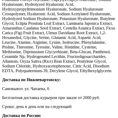
Hyaluronate, Hydrolyzed Hyaluronic Acid,
Hydroxypropyltrimonium Hyaluronate, Sodium Hyaluronate
Crosspolymer, Hyaluronic Acid, Sodium Acetylated Hyaluronate,
Hydrolyzed Sodium Hyaluronate, Potassium Hyaluronate, Butylene
Glycol, Eclipta Prostrata Leaf Extract, Laminaria Japonica Extract,
Amaranthus Caudatus Seed Extract, Centella Asiatica Extract, Ficus
Carica (Fig) Fruit Extract, Ulmus Davidiana Root Extract, 1,2-
Hexanediol, Glycine, Serine, Glutamic Acid, Aspartic Acid,
Leucine, Alanine, Arginine, Lysine, Isoleucine, Phenylalanine,
Proline, Threonine, Tyrosine, Valine, Histidine, Cysteine,
Methionine, Dipotassium Glycyrrhizate, Beta-Glucan, Panthenol,
Ceramide Np, Hydrogenated Lecithin, Fructooligosaccharides,
Allantoin, Oryza Sativa (Rice) Bran Extract, Pentylene Glycol,
Sodium Chloride, Hydroxyacetophenone, Citric Acid, Disodium
EDTA, Polyquaternium-39, Decylene Glycol, Ethylhexylglycerin
Доставка по Нижневартовску:
Самовывоз: ул. Чапаева, 6
Бесплатная доставка курьером при заказе от 2000 руб.
Сроки: день в день или на следующий
Доставка по России: