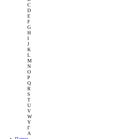
C
D
E
F
G
H
I
J
K
L
M
N
O
P
Q
R
S
T
U
V
W
Y
Г
A
Патчи