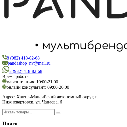
8 (982) 418-82-68
PandaShop
Интернет-магазин косметики
pandashop_nv@mail.ru
8 (982) 418-82-68
Время работы:
магазин: пн-вс 10:00-21:00
онлайн консультант: 09:00-20:00
Адрес:
Ханты-Мансийский автономный округ, г.
Нижневартовск, ул. Чапаева, 6
Поиск