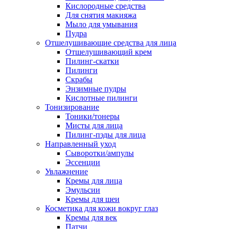
Кислородные средства
Для снятия макияжа
Мыло для умывания
Пудра
Отшелушивающие средства для лица
Отшелушивающий крем
Пилинг-скатки
Пилинги
Скрабы
Энзимные пудры
Кислотные пилинги
Тонизирование
Тоники/тонеры
Мисты для лица
Пилинг-пэды для лица
Направленный уход
Сыворотки/ампулы
Эссенции
Увлажнение
Кремы для лица
Эмульсии
Кремы для шеи
Косметика для кожи вокруг глаз
Кремы для век
Патчи