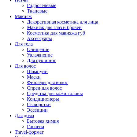
Гидрогелевые
Тканевые
Макияж
Декоративная косметика для лица
Макияж для глаз и бровей
Косметика для макияжа губ
Аксессуары
Для тела
Очищение
Увлажнение
Для рук и ног
Для волос
Шампуни
Маски
Филлеры для волос
Спреи для волос
Средства для кожи головы
Кондиционеры
Сыворотки
Эссенции
Для дома
Бытовая химия
Гигиена
Travel-формат