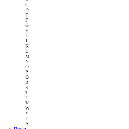
C
D
E
F
G
H
I
J
K
L
M
N
O
P
Q
R
S
T
U
V
W
Y
Г
A
Патчи