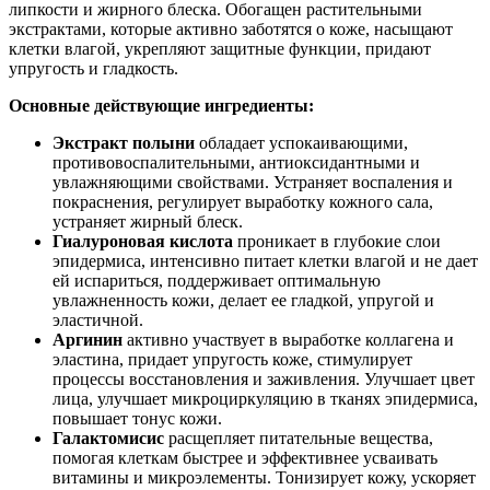
липкости и жирного блеска. Обогащен растительными
экстрактами, которые активно заботятся о коже, насыщают
клетки влагой, укрепляют защитные функции, придают
упругость и гладкость.
Основные действующие ингредиенты:
Экстракт полыни
обладает успокаивающими,
противовоспалительными, антиоксидантными и
увлажняющими свойствами. Устраняет воспаления и
покраснения, регулирует выработку кожного сала,
устраняет жирный блеск.
Гиалуроновая кислота
проникает в глубокие слои
эпидермиса, интенсивно питает клетки влагой и не дает
ей испариться, поддерживает оптимальную
увлажненность кожи, делает ее гладкой, упругой и
эластичной.
Аргинин
активно участвует в выработке коллагена и
эластина, придает упругость коже, стимулирует
процессы восстановления и заживления. Улучшает цвет
лица, улучшает микроциркуляцию в тканях эпидермиса,
повышает тонус кожи.
Галактомисис
расщепляет питательные вещества,
помогая клеткам быстрее и эффективнее усваивать
витамины и микроэлементы. Тонизирует кожу, ускоряет