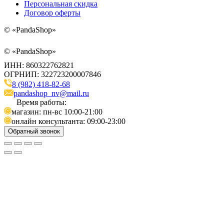
Персональная скидка
Договор оферты
©
«PandaShop»
©
«PandaShop»
ИНН: 860322762821
ОГРНИП: 322723200007846
8 (982) 418-82-68
pandashop_nv@mail.ru
Время работы:
магазин: пн-вс 10:00-21:00
онлайн консультанта: 09:00-23:00
Обратный звонок