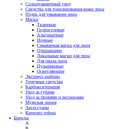
Солнцезащитный уход
Средства для тонизирования кожи лица
Пудра для умывания лица
Маски
Тканевые
Гидрогелевые
Альгинатные
Ночные
Смываемая маска для лица
Очищающие
Локальные маски для лица
Для овала лица
Пузырьковые
Осветляющие
Экспресс-наборы
Точечные средства
Карбокситерапия
Уход за губами
Уход за бровями и ресницами
Мужская линия
Аксессуары
Кинезио тейпы
Бренды
A
B