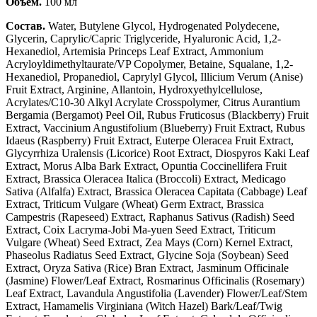
Объем.
100 мл
Состав.
Water, Butylene Glycol, Hydrogenated Polydecene,
Glycerin, Caprylic/Capric Triglyceride, Hyaluronic Acid, 1,2-
Hexanediol, Artemisia Princeps Leaf Extract, Ammonium
Acryloyldimethyltaurate/VP Copolymer, Betaine, Squalane, 1,2-
Hexanediol, Propanediol, Caprylyl Glycol, Illicium Verum (Anise)
Fruit Extract, Arginine, Allantoin, Hydroxyethylcellulose,
Acrylates/C10-30 Alkyl Acrylate Crosspolymer, Citrus Aurantium
Bergamia (Bergamot) Peel Oil, Rubus Fruticosus (Blackberry) Fruit
Extract, Vaccinium Angustifolium (Blueberry) Fruit Extract, Rubus
Idaeus (Raspberry) Fruit Extract, Euterpe Oleracea Fruit Extract,
Glycyrrhiza Uralensis (Licorice) Root Extract, Diospyros Kaki Leaf
Extract, Morus Alba Bark Extract, Opuntia Coccinellifera Fruit
Extract, Brassica Oleracea Italica (Broccoli) Extract, Medicago
Sativa (Alfalfa) Extract, Brassica Oleracea Capitata (Cabbage) Leaf
Extract, Triticum Vulgare (Wheat) Germ Extract, Brassica
Campestris (Rapeseed) Extract, Raphanus Sativus (Radish) Seed
Extract, Coix Lacryma-Jobi Ma-yuen Seed Extract, Triticum
Vulgare (Wheat) Seed Extract, Zea Mays (Corn) Kernel Extract,
Phaseolus Radiatus Seed Extract, Glycine Soja (Soybean) Seed
Extract, Oryza Sativa (Rice) Bran Extract, Jasminum Officinale
(Jasmine) Flower/Leaf Extract, Rosmarinus Officinalis (Rosemary)
Leaf Extract, Lavandula Angustifolia (Lavender) Flower/Leaf/Stem
Extract, Hamamelis Virginiana (Witch Hazel) Bark/Leaf/Twig