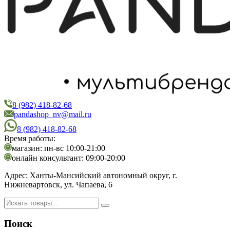
8 (982) 418-82-68
PandaShop
Интернет-магазин косметики
pandashop_nv@mail.ru
8 (982) 418-82-68
Время работы:
магазин: пн-вс 10:00-21:00
онлайн консультант: 09:00-20:00
Адрес:
Ханты-Мансийский автономный округ, г.
Нижневартовск, ул. Чапаева, 6
Поиск