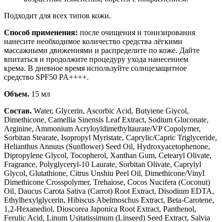
Подходит для всех типов кожи.
Способ применения:
после очищения и тонизирования
нанесите необходимое количество средства лёгкими
массажными движениями и распределите по коже. Дайте
впитаться и продолжите процедуру ухода нанесением
крема. В дневное время используйте солнцезащитное
средство SPF50 PA++++.
Объем.
15 мл
Состав.
Water, Glycerin, Ascorbic Acid, Butyiene Giycol,
Dimethicone, Camellia Sinensis Leaf Extract, Sodium Gluconate,
Arginine, Ammonium Acryloyldimethyltaurate/VP Copolymer,
Sorbitan Stearate, Isopropyl Myristate, Caprylic/Capric Triglyceride,
Helianthus Annuus (Sunflower) Seed Oil, Hydroxyacetophenone,
Dipropylene Glycol, Tocopherol, Xanthan Gum, Cetearyl Olivate,
Fragrance, Polyglyceryl-10 Laurate, Sorbitan Olivate, Caprylyl
Glycol, Glutathione, Citrus Unshiu Peel Oil, Dimethicone/VinyI
Dimethicone Crosspolymer, Trehaiose, Cocos Nucifera (Coconut)
Oil, Daucus Carota Sativa (Carrot) Root Extract, Disodium EDTA,
Ethylhexylglycerin, Hibiscus Abelmoschus Extract, Beta-Carotene,
1,2-Hexanediol, Dioscorea Japonica Root Extract, Panthenol,
Ferulic Acid, Linum Usitatissimum (Linseed) Seed Extract, Salvia