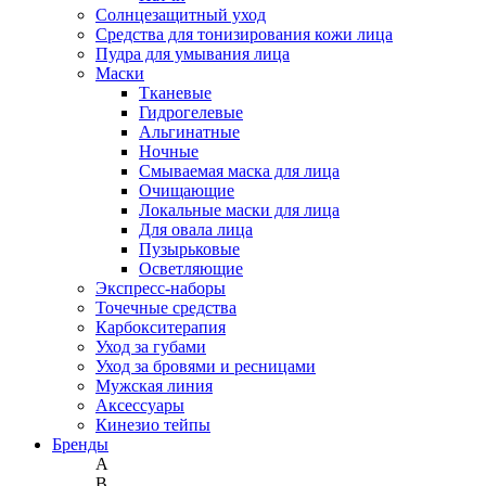
Солнцезащитный уход
Средства для тонизирования кожи лица
Пудра для умывания лица
Маски
Тканевые
Гидрогелевые
Альгинатные
Ночные
Смываемая маска для лица
Очищающие
Локальные маски для лица
Для овала лица
Пузырьковые
Осветляющие
Экспресс-наборы
Точечные средства
Карбокситерапия
Уход за губами
Уход за бровями и ресницами
Мужская линия
Аксессуары
Кинезио тейпы
Бренды
A
B