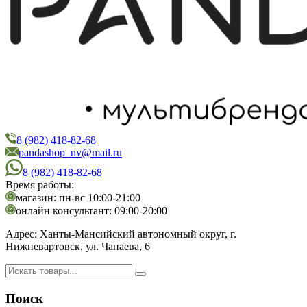
8 (982) 418-82-68
PandaShop
Интернет-магазин косметики
pandashop_nv@mail.ru
8 (982) 418-82-68
Время работы:
магазин: пн-вс 10:00-21:00
онлайн консультант: 09:00-20:00
Адрес:
Ханты-Мансийский автономный округ, г.
Нижневартовск, ул. Чапаева, 6
Поиск