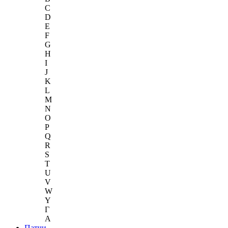
C
D
E
F
G
H
I
J
K
L
M
N
O
P
Q
R
S
T
U
V
W
Y
Г
A
Патчи