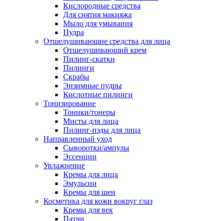
Кислородные средства
Для снятия макияжа
Мыло для умывания
Пудра
Отшелушивающие средства для лица
Отшелушивающий крем
Пилинг-скатки
Пилинги
Скрабы
Энзимные пудры
Кислотные пилинги
Тонизирование
Тоники/тонеры
Мисты для лица
Пилинг-пэды для лица
Направленный уход
Сыворотки/ампулы
Эссенции
Увлажнение
Кремы для лица
Эмульсии
Кремы для шеи
Косметика для кожи вокруг глаз
Кремы для век
Патчи