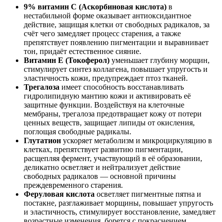
9% витамин С (Аскорбиновая кислота)
в
нестабильной форме оказывает антиоксидантное
действие, защищая клетки от свободных радикалов, за
счёт чего замедляет процесс старения, а также
препятствует появлению пигментации и выравнивает
тон, придаёт естественное сияние.
Витамин Е (Токоферол)
уменьшает глубину морщин,
стимулирует синтез коллагена, повышает упругость и
эластичность кожи, предупреждает птоз тканей.
Трегалоза
имеет способность восстанавливать
гидролипидную мантию кожи и активировать её
защитные функции. Воздействуя на клеточные
мембраны, трегалоза предотвращает кожу от потери
ценных веществ, защищает липиды от окисления,
поглощая свободные радикалы.
Глутатион
ускоряет метаболизм и микроциркуляцию в
клетках, препятствует развитию пигментации,
расщепляя фермент, участвующий в её образовании,
деликатно осветляет и нейтрализует действие
свободных радикалов — основной причины
преждевременного старения.
Феруловая кислота
осветляет пигментные пятна и
постакне, разглаживает морщины, повышает упругость
и эластичность, стимулирует восстановление, замедляет
возрастные изменения, борется с покраснением.