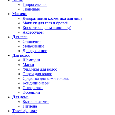
Гидрогелевые
Тканевые
Макияж
Декоративная косметика для лица
Макияж для глаз и бровей
Косметика для макияжа губ
Аксессуары
Для тела
Очищение
Увлажнение
Для рук и ног
Для волос
Шампуни
Маски
Филлеры для волос
Спреи для волос
Средства для кожи головы
Кондиционеры
Сыворотки
Эссенции
Для дома
Бытовая химия
Гигиена
Travel-формат