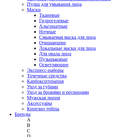
Пудра для умывания лица
Маски
Тканевые
Гидрогелевые
Альгинатные
Ночные
Смываемая маска для лица
Очищающие
Локальные маски для лица
Для овала лица
Пузырьковые
Осветляющие
Экспресс-наборы
Точечные средства
Карбокситерапия
Уход за губами
Уход за бровями и ресницами
Мужская линия
Аксессуары
Кинезио тейпы
Бренды
A
B
C
D