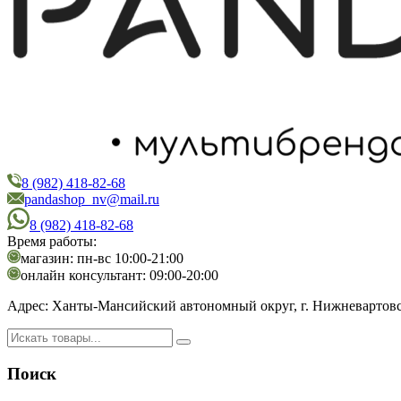
8 (982) 418-82-68
PandaShop
Интернет-магазин косметики
pandashop_nv@mail.ru
8 (982) 418-82-68
Время работы:
магазин: пн-вс 10:00-21:00
онлайн консультант: 09:00-20:00
Адрес:
Ханты-Мансийский автономный округ, г. Нижневартовск,
Поиск