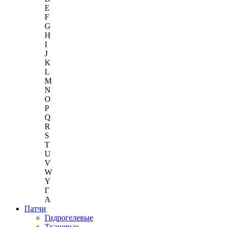
E
F
G
H
I
J
K
L
M
N
O
P
Q
R
S
T
U
V
W
Y
Г
A
Патчи
Гидрогелевые
Тканевые