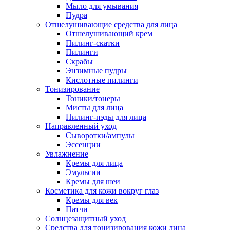
Мыло для умывания
Пудра
Отшелушивающие средства для лица
Отшелушивающий крем
Пилинг-скатки
Пилинги
Скрабы
Энзимные пудры
Кислотные пилинги
Тонизирование
Тоники/тонеры
Мисты для лица
Пилинг-пэды для лица
Направленный уход
Сыворотки/ампулы
Эссенции
Увлажнение
Кремы для лица
Эмульсии
Кремы для шеи
Косметика для кожи вокруг глаз
Кремы для век
Патчи
Солнцезащитный уход
Средства для тонизирования кожи лица