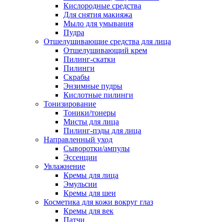
Кислородные средства
Для снятия макияжа
Мыло для умывания
Пудра
Отшелушивающие средства для лица
Отшелушивающий крем
Пилинг-скатки
Пилинги
Скрабы
Энзимные пудры
Кислотные пилинги
Тонизирование
Тоники/тонеры
Мисты для лица
Пилинг-пэды для лица
Направленный уход
Сыворотки/ампулы
Эссенции
Увлажнение
Кремы для лица
Эмульсии
Кремы для шеи
Косметика для кожи вокруг глаз
Кремы для век
Патчи