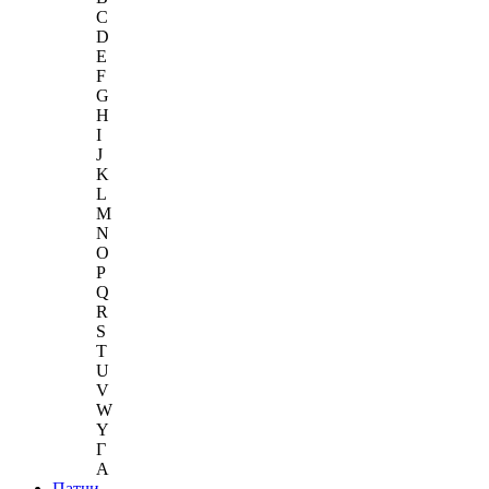
C
D
E
F
G
H
I
J
K
L
M
N
O
P
Q
R
S
T
U
V
W
Y
Г
A
Патчи