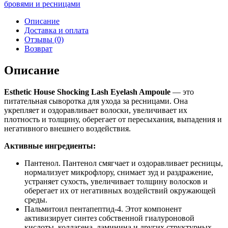
бровями и ресницами
Описание
Доставка и оплата
Отзывы (0)
Возврат
Описание
Esthetic House Shocking Lash Eyelash Ampoule
— это
питательная сыворотка для ухода за ресницами. Она
укрепляет и оздоравливает волоски, увеличивает их
плотность и толщину, оберегает от пересыхания, выпадения и
негативного внешнего воздействия.
Активные ингредиенты:
Пантенол. Пантенол смягчает и оздоравливает ресницы,
нормализует микрофлору, снимает зуд и раздражение,
устраняет сухость, увеличивает толщину волосков и
оберегает их от негативных воздействий окружающей
среды.
Пальмитоил пентапептид-4. Этот компонент
активизирует синтез собственной гиалуроновой
кислоты, коллагена, ламинина и других структурных