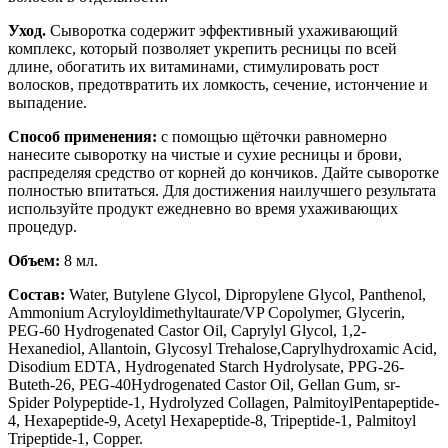
Уход.
Сыворотка содержит эффективный ухаживающий
комплекс, который позволяет укрепить ресницы по всей
длине, обогатить их витаминами, стимулировать рост
волосков, предотвратить их ломкость, сечение, истончение и
выпадение.
Способ применения:
с помощью щёточки равномерно
нанесите сыворотку на чистые и сухие ресницы и брови,
распределяя средство от корней до кончиков. Дайте сыворотке
полностью впитаться. Для достижения наилучшего результата
используйте продукт ежедневно во время ухаживающих
процедур.
Объем:
8 мл.
Состав:
Water, Butylene Glycol, Dipropylene Glycol, Panthenol,
Ammonium Acryloyldimethyltaurate/VP Copolymer, Glycerin,
PEG-60 Hydrogenated Castor Oil, Caprylyl Glycol, 1,2-
Hexanediol, Allantoin, Glycosyl Trehalose,Caprylhydroxamic Acid,
Disodium EDTA, Hydrogenated Starch Hydrolysate, PPG-26-
Buteth-26, PEG-40Hydrogenated Castor Oil, Gellan Gum, sr-
Spider Polypeptide-1, Hydrolyzed Collagen, PalmitoylPentapeptide-
4, Hexapeptide-9, Acetyl Hexapeptide-8, Tripeptide-1, Palmitoyl
Tripeptide-1, Copper.