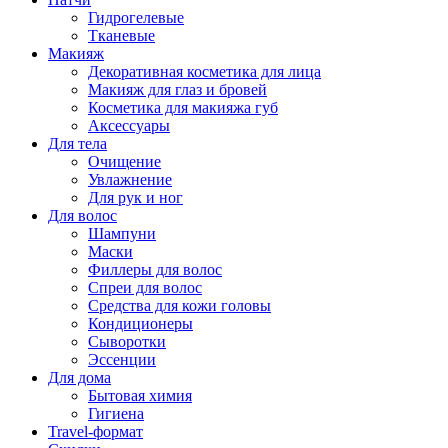
Гидрогелевые
Тканевые
Макияж
Декоративная косметика для лица
Макияж для глаз и бровей
Косметика для макияжа губ
Аксессуары
Для тела
Очищение
Увлажнение
Для рук и ног
Для волос
Шампуни
Маски
Филлеры для волос
Спреи для волос
Средства для кожи головы
Кондиционеры
Сыворотки
Эссенции
Для дома
Бытовая химия
Гигиена
Travel-формат