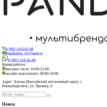
8 (982) 418-82-68
PandaShop
Интернет-магазин косметики
pandashop_nv@mail.ru
8 (982) 418-82-68
Время работы:
магазин: пн-вс 10:00-21:00
онлайн консультант: 09:00-20:00
Адрес:
Ханты-Мансийский автономный округ, г.
Нижневартовск, ул. Чапаева, 6
Поиск