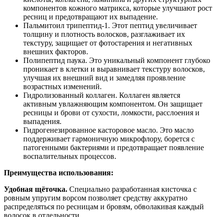
компонентов кожного матрикса, которые улучшают рост
ресниц и предотвращают их выпадение.
Пальмитоил трипептид-1. Этот пептид увеличивает
толщину и плотность волосков, разглаживает их
текстуру, защищает от фотостарения и негативных
внешних факторов.
Полипептид паука. Это уникальный компонент глубоко
проникает в клетки и выравнивает текстуру волосков,
улучшая их внешний вид и замедляя проявление
возрастных изменений.
Гидролизованный коллаген. Коллаген является
активным увлажняющим компонентом. Он защищает
ресницы и брови от сухости, ломкости, расслоения и
выпадения.
Гидрогенезированное касторовое масло. Это масло
поддерживает гармоничную микрофлору, борется с
патогенными бактериями и предотвращает появление
воспалительных процессов.
Преимущества использования:
Удобная щёточка.
Специально разработанная кисточка с
ровным упругим ворсом позволяет средству аккуратно
распределяться по ресницам и бровям, обволакивая каждый
волосок в отдельности.