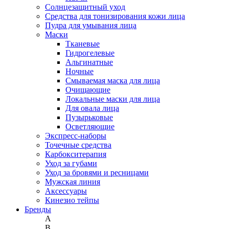
Солнцезащитный уход
Средства для тонизирования кожи лица
Пудра для умывания лица
Маски
Тканевые
Гидрогелевые
Альгинатные
Ночные
Смываемая маска для лица
Очищающие
Локальные маски для лица
Для овала лица
Пузырьковые
Осветляющие
Экспресс-наборы
Точечные средства
Карбокситерапия
Уход за губами
Уход за бровями и ресницами
Мужская линия
Аксессуары
Кинезио тейпы
Бренды
A
B